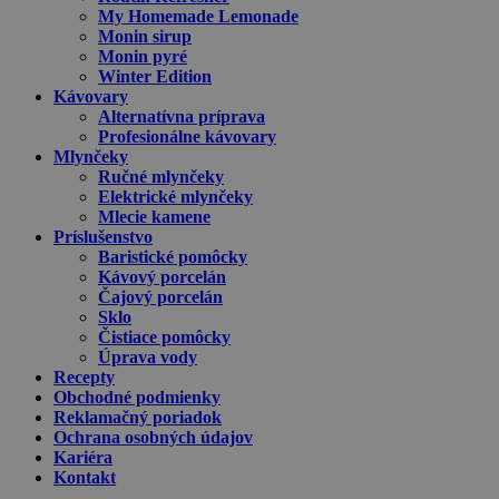
My Homemade Lemonade
Monin sirup
Monin pyré
Winter Edition
Kávovary
Alternatívna príprava
Profesionálne kávovary
Mlynčeky
Ručné mlynčeky
Elektrické mlynčeky
Mlecie kamene
Príslušenstvo
Baristické pomôcky
Kávový porcelán
Čajový porcelán
Sklo
Čistiace pomôcky
Úprava vody
Recepty
Obchodné podmienky
Reklamačný poriadok
Ochrana osobných údajov
Kariéra
Kontakt