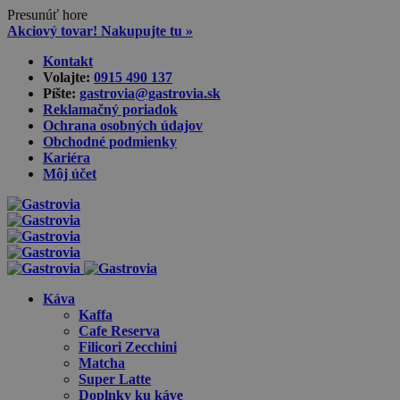
Presunúť hore
Akciový tovar! Nakupujte tu »
Skip
Kontakt
to
Volajte:
0915 490 137‬
content
Píšte:
gastrovia@gastrovia.sk‬
Reklamačný poriadok
Ochrana osobných údajov
Obchodné podmienky
Kariéra
Môj účet
Káva
Kaffa
Cafe Reserva
Filicori Zecchini
Matcha
Super Latte
Doplnky ku káve