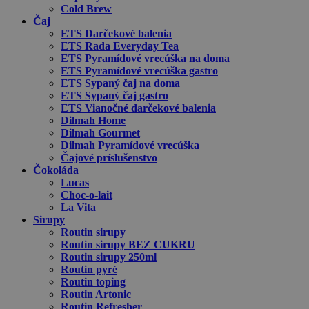
Cold Brew
Čaj
ETS Darčekové balenia
ETS Rada Everyday Tea
ETS Pyramídové vrecúška na doma
ETS Pyramídové vrecúška gastro
ETS Sypaný čaj na doma
ETS Sypaný čaj gastro
ETS Vianočné darčekové balenia
Dilmah Home
Dilmah Gourmet
Dilmah Pyramídové vrecúška
Čajové príslušenstvo
Čokoláda
Lucas
Choc-o-lait
La Vita
Sirupy
Routin sirupy
Routin sirupy BEZ CUKRU
Routin sirupy 250ml
Routin pyré
Routin toping
Routin Artonic
Routin Refresher