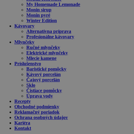
My Homemade Lemonade
Monin sirup
Monin pyré
Winter Edition
Kávovary
Alternatívna príprava
Profesionálne kávovary
Mlynčeky
Ručné mlynčeky
Elektrické mlynčeky
Mlecie kamene
Príslušenstvo
Baristické pomôcky
Kávový porcelán
Čajový porcelán
Sklo
Čistiace pomôcky
Úprava vody
Recepty
Obchodné podmienky
Reklamačný poriadok
Ochrana osobných údajov
Kariéra
Kontakt