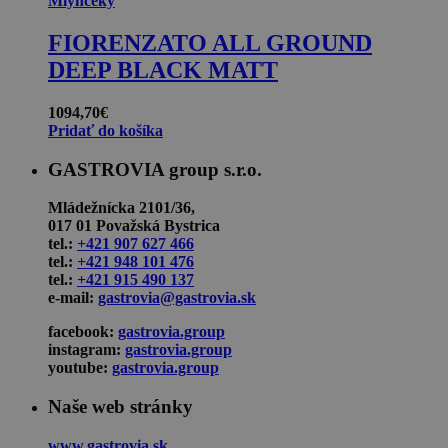
Mlynčeky
FIORENZATO ALL GROUND
DEEP BLACK MATT
1094,70
€
Pridať do košíka
GASTROVIA group s.r.o.
Mládežnícka 2101/36,
017 01 Považská Bystrica
tel.:
+421 907 627 466
tel.:
+421 948 101 476
tel.:
+421 915 490 137
e-mail:
gastrovia@gastrovia.sk
facebook:
gastrovia.group
instagram:
gastrovia.group
youtube:
gastrovia.group
Naše web stránky
www.gastrovia.sk