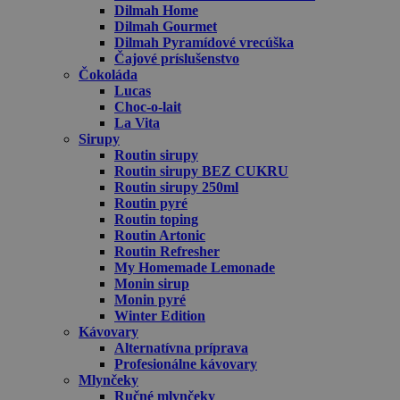
Dilmah Home
Dilmah Gourmet
Dilmah Pyramídové vrecúška
Čajové príslušenstvo
Čokoláda
Lucas
Choc-o-lait
La Vita
Sirupy
Routin sirupy
Routin sirupy BEZ CUKRU
Routin sirupy 250ml
Routin pyré
Routin toping
Routin Artonic
Routin Refresher
My Homemade Lemonade
Monin sirup
Monin pyré
Winter Edition
Kávovary
Alternatívna príprava
Profesionálne kávovary
Mlynčeky
Ručné mlynčeky