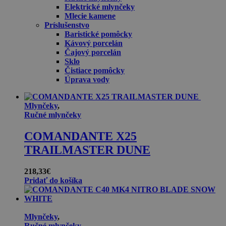
Elektrické mlynčeky
Mlecie kamene
Príslušenstvo
Baristické pomôcky
Kávový porcelán
Čajový porcelán
Sklo
Čistiace pomôcky
Úprava vody
Mlynčeky
,
Ručné mlynčeky
COMANDANTE X25
TRAILMASTER DUNE
218,33
€
Pridať do košíka
Mlynčeky
,
Ručné mlynčeky