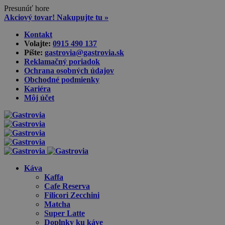
Presunúť hore
Akciový tovar! Nakupujte tu »
Skip
Kontakt
to
Volajte:
0915 490 137‬
content
Píšte:
gastrovia@gastrovia.sk‬
Reklamačný poriadok
Ochrana osobných údajov
Obchodné podmienky
Kariéra
Môj účet
Káva
Kaffa
Cafe Reserva
Filicori Zecchini
Matcha
Super Latte
Doplnky ku káve