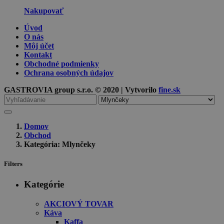
Nakupovať
Úvod
O nás
Môj účet
Kontakt
Obchodné podmienky
Ochrana osobných údajov
GASTROVIA group s.r.o. © 2020 | Vytvorilo
fine.sk
Vyhľadávanie
pre
Domov
Obchod
Kategória: Mlynčeky
Filters
Kategórie
AKCIOVÝ TOVAR
Káva
Kaffa