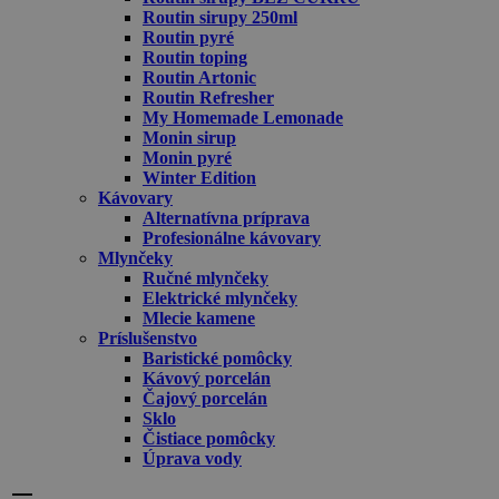
Routin sirupy 250ml
Routin pyré
Routin toping
Routin Artonic
Routin Refresher
My Homemade Lemonade
Monin sirup
Monin pyré
Winter Edition
Kávovary
Alternatívna príprava
Profesionálne kávovary
Mlynčeky
Ručné mlynčeky
Elektrické mlynčeky
Mlecie kamene
Príslušenstvo
Baristické pomôcky
Kávový porcelán
Čajový porcelán
Sklo
Čistiace pomôcky
Úprava vody