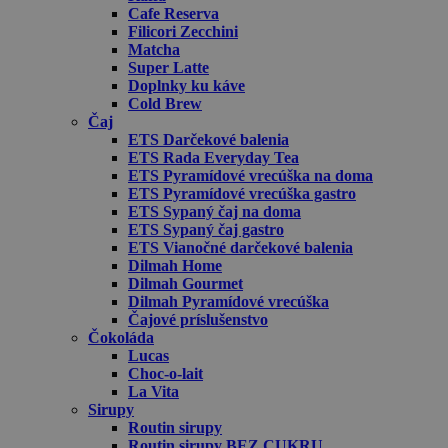
Cafe Reserva
Filicori Zecchini
Matcha
Super Latte
Doplnky ku káve
Cold Brew
Čaj
ETS Darčekové balenia
ETS Rada Everyday Tea
ETS Pyramídové vrecúška na doma
ETS Pyramídové vrecúška gastro
ETS Sypaný čaj na doma
ETS Sypaný čaj gastro
ETS Vianočné darčekové balenia
Dilmah Home
Dilmah Gourmet
Dilmah Pyramídové vrecúška
Čajové príslušenstvo
Čokoláda
Lucas
Choc-o-lait
La Vita
Sirupy
Routin sirupy
Routin sirupy BEZ CUKRU