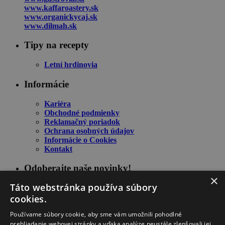
www.kaffaroastery.sk
www.organickycaj.sk
www.dilmah.sk
Tipy na recepty
Letní hrdinovia
Informácie
Kariéra
Obchodné podmienky
Reklamačný poriadok
Ochrana osobných údajov
Informácie o Cookies
Kontakt
Odoberajte naše novinky!
×
Táto webstránka používa súbory
cookies.
Používame súbory cookie, aby sme vám umožnili pohodlné
prehliadanie webovej stránky a vďaka analýze neustále zlepšovali jej