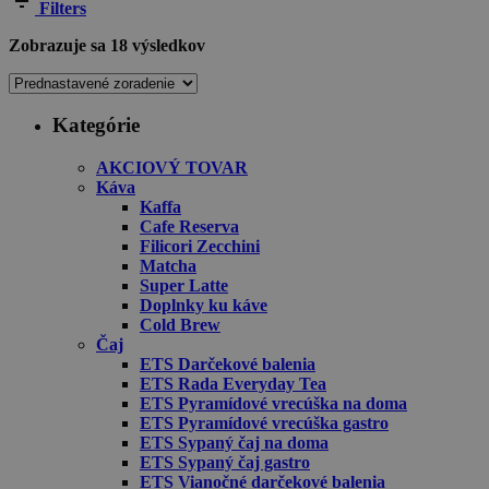
Filters
Zobrazuje sa 18 výsledkov
Kategórie
AKCIOVÝ TOVAR
Káva
Kaffa
Cafe Reserva
Filicori Zecchini
Matcha
Super Latte
Doplnky ku káve
Cold Brew
Čaj
ETS Darčekové balenia
ETS Rada Everyday Tea
ETS Pyramídové vrecúška na doma
ETS Pyramídové vrecúška gastro
ETS Sypaný čaj na doma
ETS Sypaný čaj gastro
ETS Vianočné darčekové balenia