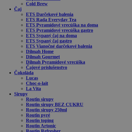
Cold Brew
Čaj
ETS Darčekové balenia
ETS Rada Everyday Tea
ETS Pyramídové vrecúška na doma
ETS Pyramídové vrecúška gastro
ETS Sypaný čaj na doma
ETS Sypaný čaj gastro
ETS Vianočné darčekové balenia
Dilmah Home
Dilmah Gourmet
Dilmah Pyramídové vrecúška
Čajové príslušenstvo
Čokoláda
Lucas
Choc-o-lait
La Vita
Sirupy
Routin sirupy
Routin sirupy BEZ CUKRU
Routin sirupy 250ml
Routin pyré
Routin toping
Routin Artonic
Routin Refresher