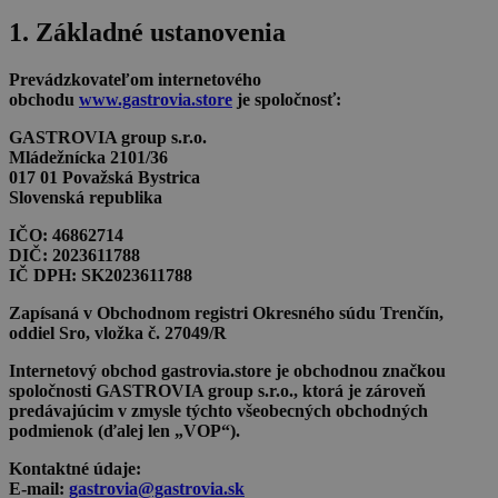
1. Základné ustanovenia
Prevádzkovateľom internetového
obchodu
www.gastrovia.store
je spoločnosť:
GASTROVIA group s.r.o.
Mládežnícka 2101/36
017 01 Považská Bystrica
Slovenská republika
IČO: 46862714
DIČ: 2023611788
IČ DPH: SK2023611788
Zapísaná v Obchodnom registri Okresného súdu Trenčín,
oddiel Sro, vložka č. 27049/R
Internetový obchod
gastrovia.store
je obchodnou značkou
spoločnosti
GASTROVIA group s.r.o.
, ktorá je zároveň
predávajúcim v zmysle týchto všeobecných obchodných
podmienok (ďalej len „VOP“).
Kontaktné údaje:
E-mail:
gastrovia@gastrovia.sk