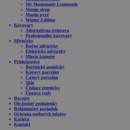
My Homemade Lemonade
Monin sirup
Monin pyré
Winter Edition
Kávovary
Alternatívna príprava
Profesionálne kávovary
Mlynčeky
Ručné mlynčeky
Elektrické mlynčeky
Mlecie kamene
Príslušenstvo
Baristické pomôcky
Kávový porcelán
Čajový porcelán
Sklo
Čistiace pomôcky
Úprava vody
Recepty
Obchodné podmienky
Reklamačný poriadok
Ochrana osobných údajov
Kariéra
Kontakt