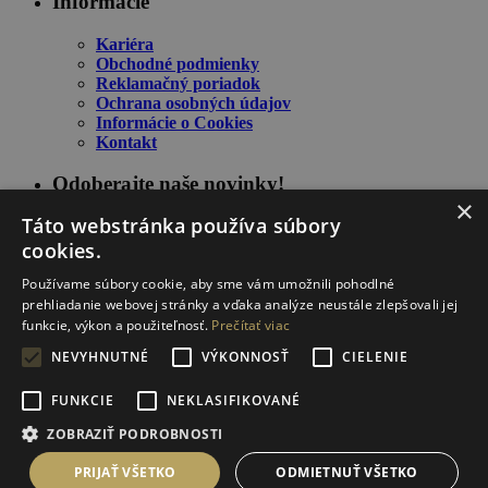
Informácie
Kariéra
Obchodné podmienky
Reklamačný poriadok
Ochrana osobných údajov
Informácie o Cookies
Kontakt
Odoberajte naše novinky!
×
Táto webstránka používa súbory
cookies.
Používame súbory cookie, aby sme vám umožnili pohodlné
prehliadanie webovej stránky a vďaka analýze neustále zlepšovali jej
funkcie, výkon a použiteľnosť.
Prečítať viac
NEVYHNUTNÉ
VÝKONNOSŤ
CIELENIE
Zostaňte informovaný o našich novinkách a špeciálnych
FUNKCIE
NEKLASIFIKOVANÉ
ponukách.
ZOBRAZIŤ PODROBNOSTI
Stránka je chránená proti spamu pomocou reCAPTCHA od Google (
zásady ochrany
osobných údajov
a
podmienky služby
).
PRIJAŤ VŠETKO
ODMIETNUŤ VŠETKO