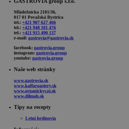
GASTROVIA group s.r.o.
Mládežnícka 2101/36,
017 01 Považská Bystrica
tel.:
+421 907 627 466
tel.:
+421 948 101 476
tel.:
+421 915 490 137
e-mail:
gastrovia@gastrovia.sk
facebook:
gastrovia.group
instagram:
gastrovia.group
youtube:
gastrovia.group
Naše web stránky
www.gastrovia.sk
www.kaffaroastery.sk
www.organickycaj.sk
www.dilmah.sk
Tipy na recepty
Letní hrdinovia