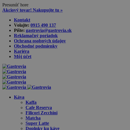
Presunúť hore
Akciový tovar! Nakupujte tu »
Skip
Kontakt
to
Volajte:
0915 490 137‬
content
Píšte:
gastrovia@gastrovia.sk‬
Reklamačný poriadok
Ochrana osobných údajov
Obchodné podmienky
Kariéra
Môj účet
Káva
Kaffa
Cafe Reserva
Filicori Zecchini
Matcha
Super Latte
Doplnky ku káve