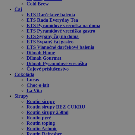
Cold Brew
Čaj
ETS Darčekové balenia
ETS Rada Everyday Tea
ETS Pyramídové vrecúška na doma
ETS Pyramídové vrecúška gastro
ETS Sypaný čaj na doma
ETS Sypaný čaj gastro
ETS Vianočné darčekové balenia
Dilmah Home
Dilmah Gourmet
Dilmah Pyramídové vrecúška
Čajové príslušenstvo
Čokoláda
Lucas
Choc-o-lait
La Vita
Sirupy
Routin sirupy
Routin sirupy BEZ CUKRU
Routin sirupy 250ml
Routin pyré
Routin toping
Routin Artonic
Routin Refresher