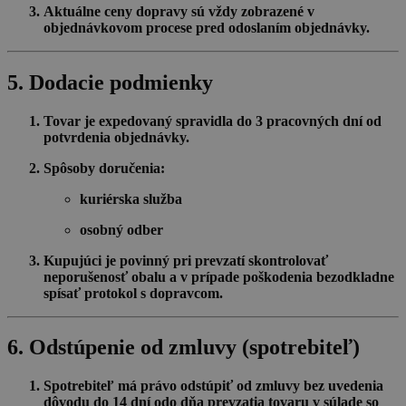
Aktuálne ceny dopravy sú vždy zobrazené v
objednávkovom procese pred odoslaním objednávky.
5. Dodacie podmienky
Tovar je expedovaný spravidla do
3 pracovných dní
od
potvrdenia objednávky.
Spôsoby doručenia:
kuriérska služba
osobný odber
Kupujúci je povinný pri prevzatí skontrolovať
neporušenosť obalu a v prípade poškodenia bezodkladne
spísať protokol s dopravcom.
6. Odstúpenie od zmluvy (spotrebiteľ)
Spotrebiteľ má právo odstúpiť od zmluvy bez uvedenia
dôvodu do
14 dní
odo dňa prevzatia tovaru v súlade so