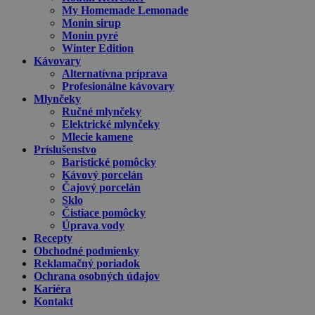
My Homemade Lemonade
Monin sirup
Monin pyré
Winter Edition
Kávovary
Alternatívna príprava
Profesionálne kávovary
Mlynčeky
Ručné mlynčeky
Elektrické mlynčeky
Mlecie kamene
Príslušenstvo
Baristické pomôcky
Kávový porcelán
Čajový porcelán
Sklo
Čistiace pomôcky
Úprava vody
Recepty
Obchodné podmienky
Reklamačný poriadok
Ochrana osobných údajov
Kariéra
Kontakt