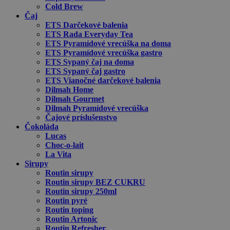
Cold Brew
Čaj
ETS Darčekové balenia
ETS Rada Everyday Tea
ETS Pyramídové vrecúška na doma
ETS Pyramídové vrecúška gastro
ETS Sypaný čaj na doma
ETS Sypaný čaj gastro
ETS Vianočné darčekové balenia
Dilmah Home
Dilmah Gourmet
Dilmah Pyramídové vrecúška
Čajové príslušenstvo
Čokoláda
Lucas
Choc-o-lait
La Vita
Sirupy
Routin sirupy
Routin sirupy BEZ CUKRU
Routin sirupy 250ml
Routin pyré
Routin toping
Routin Artonic
Routin Refresher