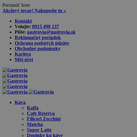
Presunúť hore
Akciový tovar! Nakupujte tu »
Skip
Kontakt
to
Volajte:
0915 490 137‬
content
Píšte:
gastrovia@gastrovia.sk‬
Reklamačný poriadok
Ochrana osobných údajov
Obchodné podmienky
Kariéra
Môj účet
Káva
Kaffa
Cafe Reserva
Filicori Zecchini
Matcha
Super Latte
Doplnky ku káve