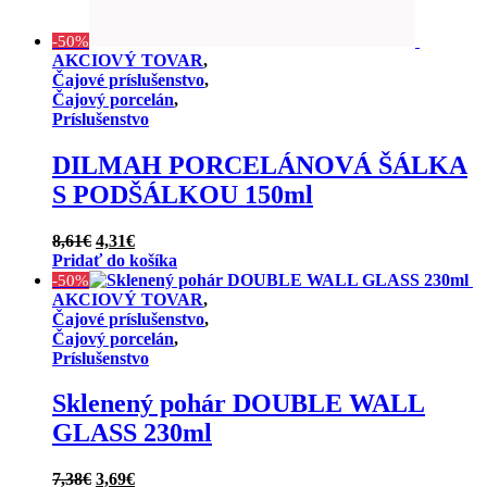
-50%
AKCIOVÝ TOVAR
,
Čajové príslušenstvo
,
Čajový porcelán
,
Príslušenstvo
DILMAH PORCELÁNOVÁ ŠÁLKA
S PODŠÁLKOU 150ml
Pôvodná
Aktuálna
8,61
€
4,31
€
cena
cena
Pridať do košíka
bola:
je:
-50%
8,61€.
4,31€.
AKCIOVÝ TOVAR
,
Čajové príslušenstvo
,
Čajový porcelán
,
Príslušenstvo
Sklenený pohár DOUBLE WALL
GLASS 230ml
Pôvodná
Aktuálna
7,38
€
3,69
€