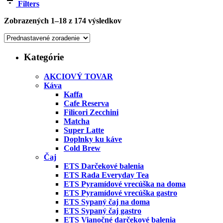
Filters
Zobrazených 1–18 z 174 výsledkov
Kategórie
AKCIOVÝ TOVAR
Káva
Kaffa
Cafe Reserva
Filicori Zecchini
Matcha
Super Latte
Doplnky ku káve
Cold Brew
Čaj
ETS Darčekové balenia
ETS Rada Everyday Tea
ETS Pyramídové vrecúška na doma
ETS Pyramídové vrecúška gastro
ETS Sypaný čaj na doma
ETS Sypaný čaj gastro
ETS Vianočné darčekové balenia