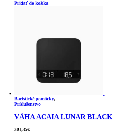
cena
cena
Pridať do košíka
bola:
je:
7,38€.
3,69€.
Baristické pomôcky
,
Príslušenstvo
VÁHA ACAIA LUNAR BLACK
301,35
€