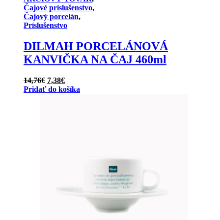
Čajové príslušenstvo
,
Čajový porcelán
,
Príslušenstvo
DILMAH PORCELÁNOVÁ
KANVIČKA NA ČAJ 460ml
Pôvodná
Aktuálna
14,76
€
7,38
€
cena
cena
Pridať do košíka
bola:
je:
14,76€.
7,38€.