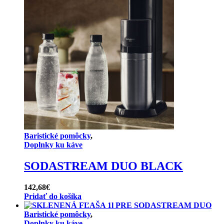
Baristické pomôcky
,
Doplnky ku káve
SODASTREAM DUO BLACK
142,68
€
Pridať do košíka
Baristické pomôcky
,
Doplnky ku káve