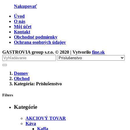
Nakupovať
Úvod
O nás
Môj účet
Kontakt
Obchodné podmienky
Ochrana osobných údajov
GASTROVIA group s.r.o. © 2020 | Vytvorilo
fine.sk
Vyhľadávanie
pre
Domov
Obchod
Kategória: Príslušenstvo
Filters
Kategórie
AKCIOVÝ TOVAR
Káva
Kaffa