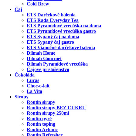
Cold Brew
Čaj
ETS Darčekové balenia
ETS Rada Everyday Tea
ETS Pyramídové vrecúška na doma
ETS Pyramídové vrecúška gastro
ETS Sypaný čaj na doma
ETS Sypaný čaj gastro
ETS Vianočné darčekové balenia
Dilmah Home
Dilmah Gourmet
Dilmah Pyramídové vrecúška
Čajové príslušenstvo
Čokoláda
Lucas
Choc-o-lait
La Vita
Sirupy
Routin sirupy
Routin sirupy BEZ CUKRU
Routin sirupy 250ml
Routin pyré
Routin toping
Routin Artonic
Routin Refresher