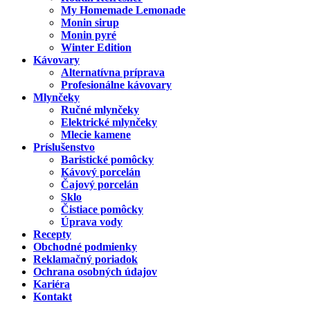
My Homemade Lemonade
Monin sirup
Monin pyré
Winter Edition
Kávovary
Alternatívna príprava
Profesionálne kávovary
Mlynčeky
Ručné mlynčeky
Elektrické mlynčeky
Mlecie kamene
Príslušenstvo
Baristické pomôcky
Kávový porcelán
Čajový porcelán
Sklo
Čistiace pomôcky
Úprava vody
Recepty
Obchodné podmienky
Reklamačný poriadok
Ochrana osobných údajov
Kariéra
Kontakt