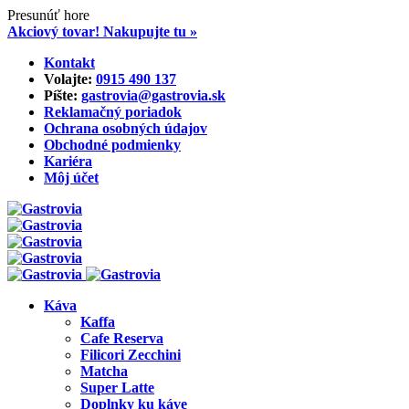
Presunúť hore
Akciový tovar! Nakupujte tu »
Skip
Kontakt
to
Volajte:
0915 490 137‬
content
Píšte:
gastrovia@gastrovia.sk‬
Reklamačný poriadok
Ochrana osobných údajov
Obchodné podmienky
Kariéra
Môj účet
Káva
Kaffa
Cafe Reserva
Filicori Zecchini
Matcha
Super Latte
Doplnky ku káve