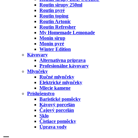
Routin sirupy 250ml
Routin pyré
Routin toping
Routin Artonic
Routin Refresher
My Homemade Lemonade
Monin sirup
Monin pyré
Winter Edition
Kávovary
Alternatívna príprava
Profesionálne kávovary
Mlynčeky
Ručné mlynčeky
Elektrické mlynčeky
Mlecie kamene
Príslušenstvo
Baristické pomôcky
Kávový porcelán
Čajový porcelán
Sklo
Čistiace pomôcky
Úprava vody