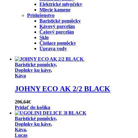
Elektrické mlynčeky
Mlecie kamene
Príslušenstvo
Baristické pomôcky
Kávový porcelán
Čajový porcelán
Sklo
Čistiace pomôcky
Úprava vody
Baristické pomôcky
,
Doplnky ku káve
,
Káva
JOHNY ECO AK 2/2 BLACK
206,64
€
Pridať do košíka
Baristické pomôcky
,
Doplnky ku káve
,
Káva
,
Lucas