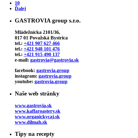
10
Ďalej
GASTROVIA group s.r.o.
Mládežnícka 2101/36,
017 01 Považská Bystrica
tel.:
+421 907 627 466
tel.:
+421 948 101 476
tel.:
+421 915 490 137
e-mail:
gastrovia@gastrovia.sk
facebook:
gastrovia.group
instagram:
gastrovia.group
youtube:
gastrovia.group
Naše web stránky
www.gastrovia.sk
www.kaffaroastery.sk
www.organickycaj.sk
www.dilmah.sk
Tipy na recepty