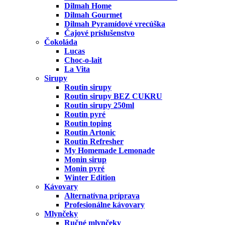
Dilmah Home
Dilmah Gourmet
Dilmah Pyramídové vrecúška
Čajové príslušenstvo
Čokoláda
Lucas
Choc-o-lait
La Vita
Sirupy
Routin sirupy
Routin sirupy BEZ CUKRU
Routin sirupy 250ml
Routin pyré
Routin toping
Routin Artonic
Routin Refresher
My Homemade Lemonade
Monin sirup
Monin pyré
Winter Edition
Kávovary
Alternatívna príprava
Profesionálne kávovary
Mlynčeky
Ručné mlynčeky