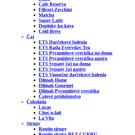
Cafe Reserva
Filicori Zecchini
Matcha
Super Latte
Doplnky ku káve
Cold Brew
Čaj
ETS Darčekové balenia
ETS Rada Everyday Tea
ETS Pyramídové vrecúška na doma
ETS Pyramídové vrecúška gastro
ETS Sypaný čaj na doma
ETS Sypaný čaj gastro
ETS Vianočné darčekové balenia
Dilmah Home
Dilmah Gourmet
Dilmah Pyramídové vrecúška
Čajové príslušenstvo
Čokoláda
Lucas
Choc-o-lait
La Vita
Sirupy
Routin sirupy
Routin sirupy BEZ CUKRU