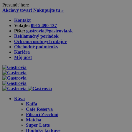
Presunúť hore
Akciový tovar! Nakupujte tu »
Skip
Kontakt
to
Volajte:
0915 490 137‬
content
Píšte:
gastrovia@gastrovia.sk‬
Reklamačný poriadok
Ochrana osobných údajov
Obchodné podmienky
Kariéra
Môj účet
Káva
Kaffa
Cafe Reserva
Filicori Zecchini
Matcha
Super Latte
Doplnky ku káve