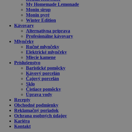
My Homemade Lemonade
Monin sirup
Monin pyré
Winter Edition
Kávovary
Alternatívna príprava
Profesionálne kávovary
Mlynčeky
Ručné mlynčeky
Elektrické mlynčeky
Mlecie kamene
Príslušenstvo
Baristické pomôcky
Kávový porcelán
Čajový porcelán
Sklo
Čistiace pomôcky
Úprava vody
Recepty
Obchodné podmienky
Reklamačný poriadok
Ochrana osobných údajov
Kariéra
Kontakt