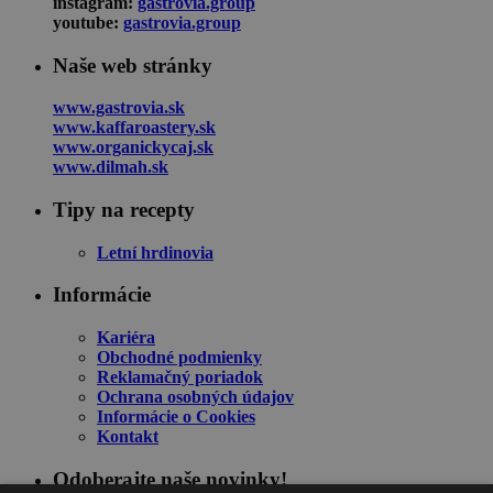
instagram:
gastrovia.group
youtube:
gastrovia.group
Naše web stránky
www.gastrovia.sk
www.kaffaroastery.sk
www.organickycaj.sk
www.dilmah.sk
Tipy na recepty
Letní hrdinovia
Informácie
Kariéra
Obchodné podmienky
Reklamačný poriadok
Ochrana osobných údajov
Informácie o Cookies
Kontakt
Odoberajte naše novinky!