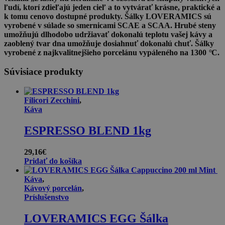
ľudí, ktorí zdieľajú jeden cieľ a to vytvárať krásne, praktické a
k tomu cenovo dostupné produkty. Šálky LOVERAMICS sú
vyrobené v súlade so smernicami SCAE a SCAA. Hrubé steny
umožňujú dlhodobo udržiavať dokonalú teplotu vašej kávy a
zaoblený tvar dna umožňuje dosiahnuť dokonalú chuť. Šálky
vyrobené z najkvalitnejšieho porcelánu vypáleného na 1300
°
C.
Súvisiace produkty
Filicori Zecchini
,
Káva
ESPRESSO BLEND 1kg
29,16
€
Pridať do košíka
Káva
,
Kávový porcelán
,
Príslušenstvo
LOVERAMICS EGG Šálka