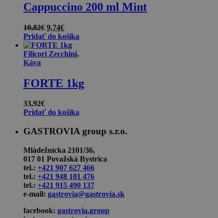
Cappuccino 200 ml Mint
Pôvodná
Aktuálna
10,82
€
9,74
€
cena
cena
Pridať do košíka
bola:
je:
10,82€.
9,74€.
Filicori Zecchini
,
Káva
FORTE 1kg
33,92
€
Pridať do košíka
GASTROVIA group s.r.o.
Mládežnícka 2101/36,
017 01 Považská Bystrica
tel.:
+421 907 627 466
tel.:
+421 948 101 476
tel.:
+421 915 490 137
e-mail:
gastrovia@gastrovia.sk
facebook:
gastrovia.group