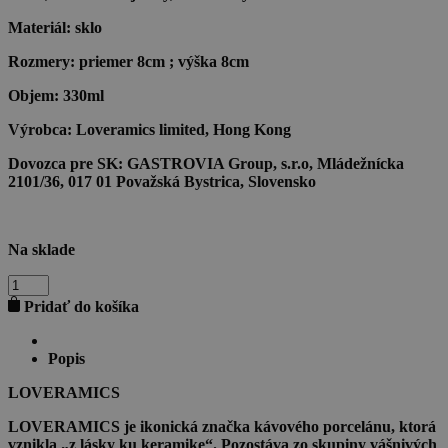
Materiál:
sklo
Rozmery:
priemer 8cm ; výška 8cm
Objem:
330ml
Výrobca:
Loveramics limited, Hong Kong
Dovozca pre SK:
GASTROVIA Group, s.r.o, Mládežnícka
2101/36, 017 01 Považská Bystrica, Slovensko
Na sklade
množstvo
LOVERAMICS
Pridať do košíka
DOUBLE
ROCK
GLASS
Popis
330ml
LOVERAMICS
LOVERAMICS je ikonická značka kávového porcelánu, ktorá
vznikla „z lásky ku keramike“. Pozostáva zo skupiny vášnivých