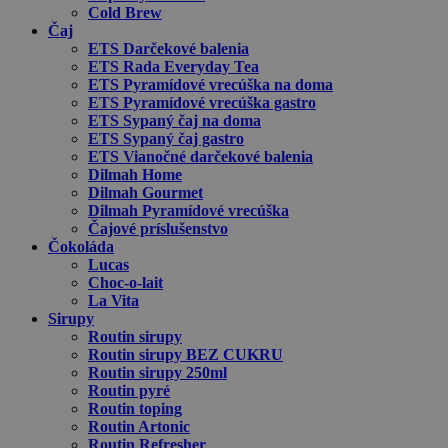
Cold Brew
Čaj
ETS Darčekové balenia
ETS Rada Everyday Tea
ETS Pyramídové vrecúška na doma
ETS Pyramídové vrecúška gastro
ETS Sypaný čaj na doma
ETS Sypaný čaj gastro
ETS Vianočné darčekové balenia
Dilmah Home
Dilmah Gourmet
Dilmah Pyramídové vrecúška
Čajové príslušenstvo
Čokoláda
Lucas
Choc-o-lait
La Vita
Sirupy
Routin sirupy
Routin sirupy BEZ CUKRU
Routin sirupy 250ml
Routin pyré
Routin toping
Routin Artonic
Routin Refresher