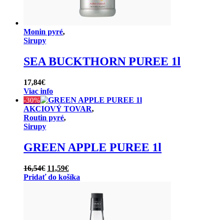
Monin pyré
,
Sirupy
SEA BUCKTHORN PUREE 1l
17,84
€
Viac info
-30%
AKCIOVÝ TOVAR
,
Routin pyré
,
Sirupy
GREEN APPLE PUREE 1l
Pôvodná
Aktuálna
16,54
€
11,59
€
cena
cena
Pridať do košíka
bola:
je:
16,54€.
11,59€.