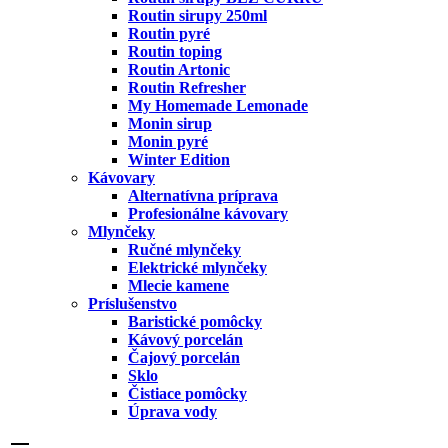
Routin sirupy 250ml
Routin pyré
Routin toping
Routin Artonic
Routin Refresher
My Homemade Lemonade
Monin sirup
Monin pyré
Winter Edition
Kávovary
Alternatívna príprava
Profesionálne kávovary
Mlynčeky
Ručné mlynčeky
Elektrické mlynčeky
Mlecie kamene
Príslušenstvo
Baristické pomôcky
Kávový porcelán
Čajový porcelán
Sklo
Čistiace pomôcky
Úprava vody