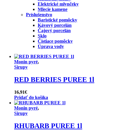
Elektrické mlynčeky
Mlecie kamene
Príslušenstvo
Baristické pomôcky
Kávový porcelán
Čajový porcelán
Sklo
Čistiace pomôcky
Úprava vody
Monin pyré
,
Sirupy
RED BERRIES PUREE 1l
16,91
€
Pridať do košíka
Monin pyré
,
Sirupy
RHUBARB PUREE 1l