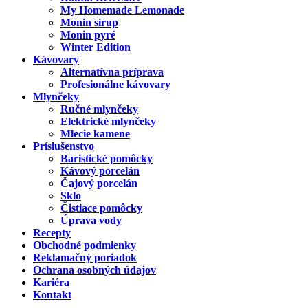
My Homemade Lemonade
Monin sirup
Monin pyré
Winter Edition
Kávovary
Alternatívna príprava
Profesionálne kávovary
Mlynčeky
Ručné mlynčeky
Elektrické mlynčeky
Mlecie kamene
Príslušenstvo
Baristické pomôcky
Kávový porcelán
Čajový porcelán
Sklo
Čistiace pomôcky
Úprava vody
Recepty
Obchodné podmienky
Reklamačný poriadok
Ochrana osobných údajov
Kariéra
Kontakt