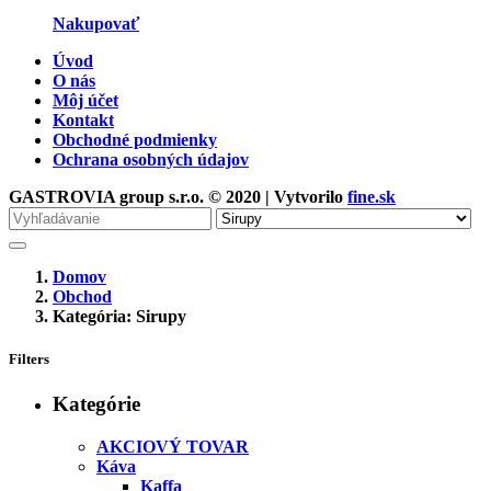
Nakupovať
Úvod
O nás
Môj účet
Kontakt
Obchodné podmienky
Ochrana osobných údajov
GASTROVIA group s.r.o. © 2020 | Vytvorilo
fine.sk
Vyhľadávanie
pre
Domov
Obchod
Kategória: Sirupy
Filters
Kategórie
AKCIOVÝ TOVAR
Káva
Kaffa