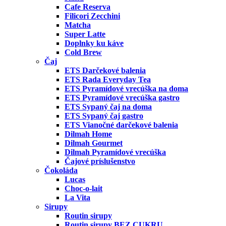
Cafe Reserva
Filicori Zecchini
Matcha
Super Latte
Doplnky ku káve
Cold Brew
Čaj
ETS Darčekové balenia
ETS Rada Everyday Tea
ETS Pyramídové vrecúška na doma
ETS Pyramídové vrecúška gastro
ETS Sypaný čaj na doma
ETS Sypaný čaj gastro
ETS Vianočné darčekové balenia
Dilmah Home
Dilmah Gourmet
Dilmah Pyramídové vrecúška
Čajové príslušenstvo
Čokoláda
Lucas
Choc-o-lait
La Vita
Sirupy
Routin sirupy
Routin sirupy BEZ CUKRU