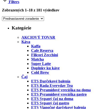
Filters
Zobrazených 1–18 z 181 výsledkov
Kategórie
AKCIOVÝ TOVAR
Káva
Kaffa
Cafe Reserva
Filicori Zecchini
Matcha
Super Latte
Doplnky ku káve
Cold Brew
Čaj
ETS Darčekové balenia
ETS Rada Everyday Tea
ETS Pyramídové vrecúška na doma
ETS Pyramídové vrecúška gastro
ETS Sypaný čaj na doma
ETS Sypaný čaj gastro
ETS Vianočné darčekové balenia