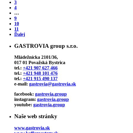
3
4
…
9
10
11
Ďalej
GASTROVIA group s.r.o.
Mládežnícka 2101/36,
017 01 Považská Bystrica
tel.:
+421 907 627 466
tel.:
+421 948 101 476
tel.:
+421 915 490 137
e-mail:
gastrovia@gastrovia.sk
facebook:
gastrovia.group
instagram:
gastrovia.group
youtube:
gastrovia.group
Naše web stránky
www.gastrovia.sk