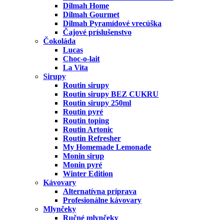
Dilmah Home
Dilmah Gourmet
Dilmah Pyramídové vrecúška
Čajové príslušenstvo
Čokoláda
Lucas
Choc-o-lait
La Vita
Sirupy
Routin sirupy
Routin sirupy BEZ CUKRU
Routin sirupy 250ml
Routin pyré
Routin toping
Routin Artonic
Routin Refresher
My Homemade Lemonade
Monin sirup
Monin pyré
Winter Edition
Kávovary
Alternatívna príprava
Profesionálne kávovary
Mlynčeky
Ručné mlynčeky