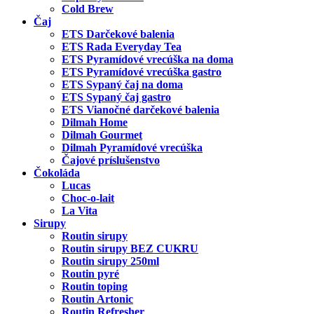
Cold Brew
Čaj
ETS Darčekové balenia
ETS Rada Everyday Tea
ETS Pyramídové vrecúška na doma
ETS Pyramídové vrecúška gastro
ETS Sypaný čaj na doma
ETS Sypaný čaj gastro
ETS Vianočné darčekové balenia
Dilmah Home
Dilmah Gourmet
Dilmah Pyramídové vrecúška
Čajové príslušenstvo
Čokoláda
Lucas
Choc-o-lait
La Vita
Sirupy
Routin sirupy
Routin sirupy BEZ CUKRU
Routin sirupy 250ml
Routin pyré
Routin toping
Routin Artonic
Routin Refresher