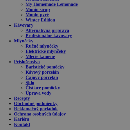
My Homemade Lemonade
Monin sirup
Monin pyré
Winter Edition
Kávovary
Alternatívna príprava
Profesionálne kávovary
Mlynčeky
Ručné mlynčeky
Elektrické mlynčeky
Mlecie kamene
Príslušenstvo
Baristické pomôcky
Kávový porcelán
Čajový porcelán
Sklo
Čistiace pomôcky
Úprava vody
Recepty
Obchodné podmienky
Reklamačný poriadok
Ochrana osobných údajov
Kariéra
Kontakt