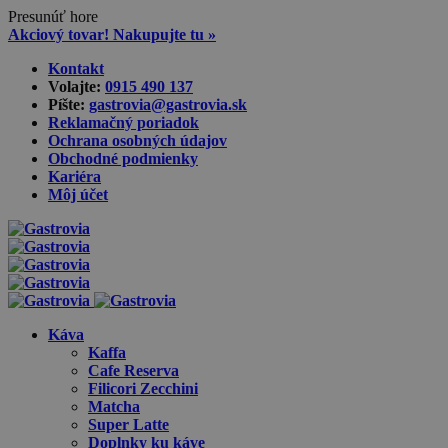
Presunúť hore
Akciový tovar! Nakupujte tu »
Skip
Kontakt
to
Volajte:
0915 490 137‬
content
Píšte:
gastrovia@gastrovia.sk‬
Reklamačný poriadok
Ochrana osobných údajov
Obchodné podmienky
Kariéra
Môj účet
Káva
Kaffa
Cafe Reserva
Filicori Zecchini
Matcha
Super Latte
Doplnky ku káve