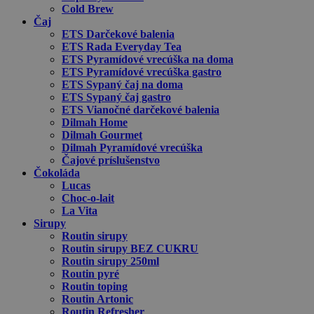
Cold Brew
Čaj
ETS Darčekové balenia
ETS Rada Everyday Tea
ETS Pyramídové vrecúška na doma
ETS Pyramídové vrecúška gastro
ETS Sypaný čaj na doma
ETS Sypaný čaj gastro
ETS Vianočné darčekové balenia
Dilmah Home
Dilmah Gourmet
Dilmah Pyramídové vrecúška
Čajové príslušenstvo
Čokoláda
Lucas
Choc-o-lait
La Vita
Sirupy
Routin sirupy
Routin sirupy BEZ CUKRU
Routin sirupy 250ml
Routin pyré
Routin toping
Routin Artonic
Routin Refresher