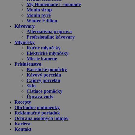
My Homemade Lemonade
Monin sirup
Monin pyré
Winter Edition
Kávovary
Alternatívna príprava
Profesionálne kávovary
Mlynčeky
Ručné mlynčeky
Elektrické mlynčeky
Mlecie kamene
Príslušenstvo
Baristické pomôcky
Kávový porcelán
Čajový porcelán
Sklo
Čistiace pomôcky
Úprava vody
Recepty
Obchodné podmienky
Reklamačný poriadok
Ochrana osobných údajov
Kariéra
Kontakt