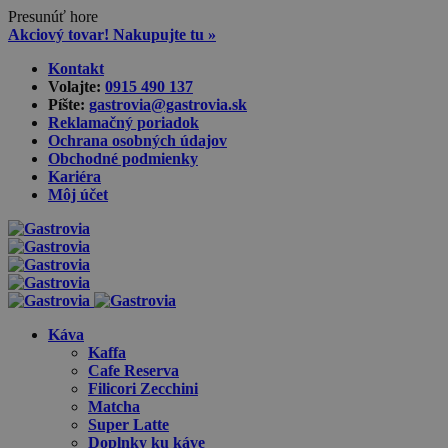
Presunúť hore
Akciový tovar! Nakupujte tu »
Skip
Kontakt
to
Volajte:
0915 490 137‬
content
Píšte:
gastrovia@gastrovia.sk‬
Reklamačný poriadok
Ochrana osobných údajov
Obchodné podmienky
Kariéra
Môj účet
Káva
Kaffa
Cafe Reserva
Filicori Zecchini
Matcha
Super Latte
Doplnky ku káve