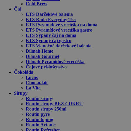
Cold Brew
Čaj
ETS Darčekové balenia
ETS Rada Everyday Tea
ETS Pyramídové vrecúška na doma
ETS Pyramídové vrecúška gastro
ETS Sypaný čaj na doma
ETS Sypaný čaj gastro
ETS Vianočné darčekové balenia
Dilmah Home
Dilmah Gourmet
Dilmah Pyramídové vrecúška
Čajové príslušenstvo
Čokoláda
Lucas
Choc-o-lait
La Vita
Sirupy
Routin sirupy
Routin sirupy BEZ CUKRU
Routin sirupy 250ml
Routin pyré
Routin toping
Routin Artonic
Routin Refresher