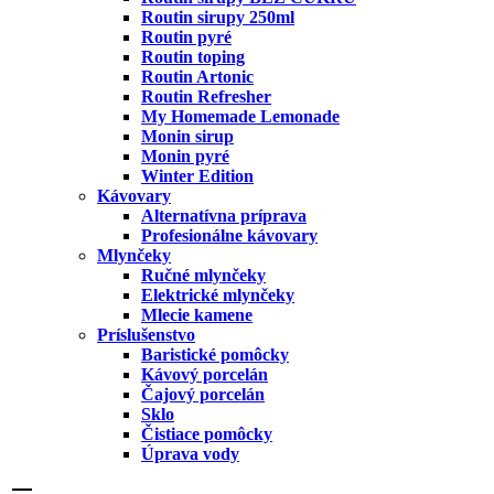
Routin sirupy 250ml
Routin pyré
Routin toping
Routin Artonic
Routin Refresher
My Homemade Lemonade
Monin sirup
Monin pyré
Winter Edition
Kávovary
Alternatívna príprava
Profesionálne kávovary
Mlynčeky
Ručné mlynčeky
Elektrické mlynčeky
Mlecie kamene
Príslušenstvo
Baristické pomôcky
Kávový porcelán
Čajový porcelán
Sklo
Čistiace pomôcky
Úprava vody