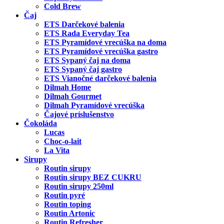
Cold Brew
Čaj
ETS Darčekové balenia
ETS Rada Everyday Tea
ETS Pyramídové vrecúška na doma
ETS Pyramídové vrecúška gastro
ETS Sypaný čaj na doma
ETS Sypaný čaj gastro
ETS Vianočné darčekové balenia
Dilmah Home
Dilmah Gourmet
Dilmah Pyramídové vrecúška
Čajové príslušenstvo
Čokoláda
Lucas
Choc-o-lait
La Vita
Sirupy
Routin sirupy
Routin sirupy BEZ CUKRU
Routin sirupy 250ml
Routin pyré
Routin toping
Routin Artonic
Routin Refresher