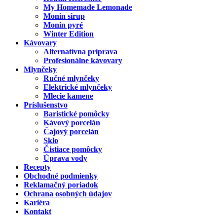
My Homemade Lemonade
Monin sirup
Monin pyré
Winter Edition
Kávovary
Alternatívna príprava
Profesionálne kávovary
Mlynčeky
Ručné mlynčeky
Elektrické mlynčeky
Mlecie kamene
Príslušenstvo
Baristické pomôcky
Kávový porcelán
Čajový porcelán
Sklo
Čistiace pomôcky
Úprava vody
Recepty
Obchodné podmienky
Reklamačný poriadok
Ochrana osobných údajov
Kariéra
Kontakt