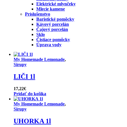
Elektrické mlynčeky
Mlecie kamene
Príslušenstvo
Baristické pomôcky
Kávový porcelán
Čajový porcelán
Sklo
Čistiace pomôcky
Úprava vody
My Homemade Lemonade
,
Sirupy
LIČI 1l
17,22
€
Pridať do košíka
My Homemade Lemonade
,
Sirupy
UHORKA 1l