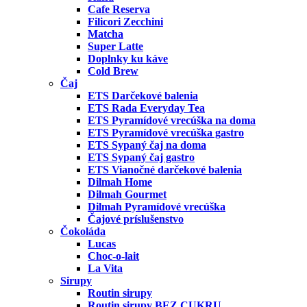
Cafe Reserva
Filicori Zecchini
Matcha
Super Latte
Doplnky ku káve
Cold Brew
Čaj
ETS Darčekové balenia
ETS Rada Everyday Tea
ETS Pyramídové vrecúška na doma
ETS Pyramídové vrecúška gastro
ETS Sypaný čaj na doma
ETS Sypaný čaj gastro
ETS Vianočné darčekové balenia
Dilmah Home
Dilmah Gourmet
Dilmah Pyramídové vrecúška
Čajové príslušenstvo
Čokoláda
Lucas
Choc-o-lait
La Vita
Sirupy
Routin sirupy
Routin sirupy BEZ CUKRU