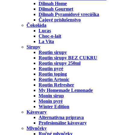
Dilmah Home
Dilmah Gourmet
Dilmah Pyramídové vrecúška
Čajové príslušenstvo
Čokoláda
Lucas
Choc-o-lait
La Vita
Sirupy
Routin sirupy
Routin sirupy BEZ CUKRU
Routin sirupy 250ml
Routin pyré
Routin toping
Routin Artonic
Routin Refresher
My Homemade Lemonade
Monin sirup
Monin pyré
Winter Edition
Kávovary
Alternatívna príprava
Profesionálne kávovary
Mlynčeky
Ručné mlynčeky