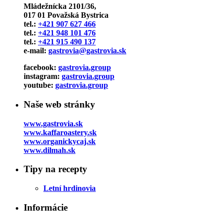
Mládežnícka 2101/36,
017 01 Považská Bystrica
tel.:
+421 907 627 466
tel.:
+421 948 101 476
tel.:
+421 915 490 137
e-mail:
gastrovia@gastrovia.sk
facebook:
gastrovia.group
instagram:
gastrovia.group
youtube:
gastrovia.group
Naše web stránky
www.gastrovia.sk
www.kaffaroastery.sk
www.organickycaj.sk
www.dilmah.sk
Tipy na recepty
Letní hrdinovia
Informácie