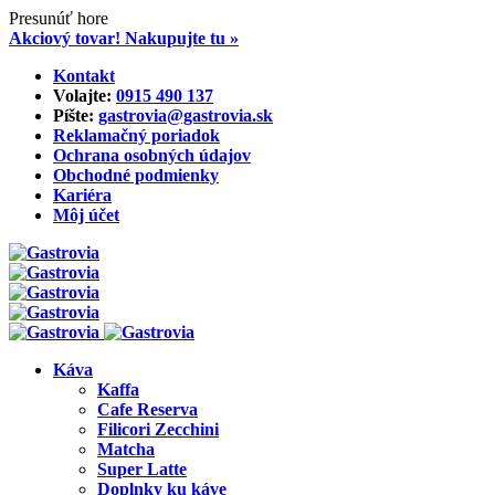
Presunúť hore
Akciový tovar! Nakupujte tu »
Skip
Kontakt
to
Volajte:
0915 490 137‬
content
Píšte:
gastrovia@gastrovia.sk‬
Reklamačný poriadok
Ochrana osobných údajov
Obchodné podmienky
Kariéra
Môj účet
Káva
Kaffa
Cafe Reserva
Filicori Zecchini
Matcha
Super Latte
Doplnky ku káve