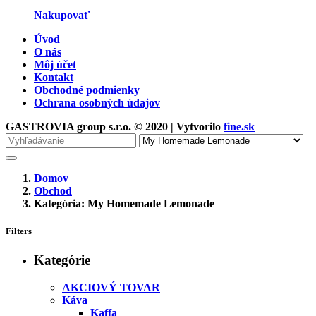
Nakupovať
Úvod
O nás
Môj účet
Kontakt
Obchodné podmienky
Ochrana osobných údajov
GASTROVIA group s.r.o. © 2020 | Vytvorilo
fine.sk
Vyhľadávanie
pre
Domov
Obchod
Kategória: My Homemade Lemonade
Filters
Kategórie
AKCIOVÝ TOVAR
Káva
Kaffa