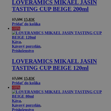
LOVERAMICS MIKAEL JASIN
TASTING CUP BEIGE 200ml
Pôvodná
Aktuálna
17,59
€
15,83
€
cena
cena
Pridať do košíka
bola:
je:
-10%
17,59€.
15,83€.
Káva
,
Kávový porcelán
,
Príslušenstvo
LOVERAMICS MIKAEL JASIN
TASTING CUP BEIGE 120ml
Pôvodná
Aktuálna
17,59
€
15,83
€
cena
cena
Pridať do košíka
bola:
je:
-10%
17,59€.
15,83€.
Káva
,
Kávový porcelán
,
Príslušenstvo