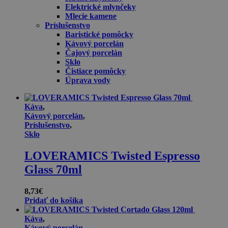
Elektrické mlynčeky
Mlecie kamene
Príslušenstvo
Baristické pomôcky
Kávový porcelán
Čajový porcelán
Sklo
Čistiace pomôcky
Úprava vody
Káva
,
Kávový porcelán
,
Príslušenstvo
,
Sklo
LOVERAMICS Twisted Espresso
Glass 70ml
8,73
€
Pridať do košíka
Káva
,
Kávový porcelán
,