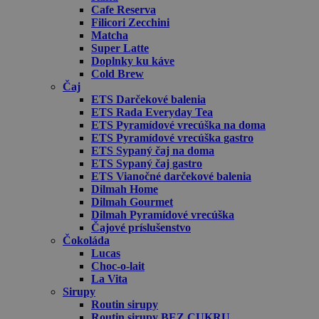
Cafe Reserva
Filicori Zecchini
Matcha
Super Latte
Doplnky ku káve
Cold Brew
Čaj
ETS Darčekové balenia
ETS Rada Everyday Tea
ETS Pyramídové vrecúška na doma
ETS Pyramídové vrecúška gastro
ETS Sypaný čaj na doma
ETS Sypaný čaj gastro
ETS Vianočné darčekové balenia
Dilmah Home
Dilmah Gourmet
Dilmah Pyramídové vrecúška
Čajové príslušenstvo
Čokoláda
Lucas
Choc-o-lait
La Vita
Sirupy
Routin sirupy
Routin sirupy BEZ CUKRU