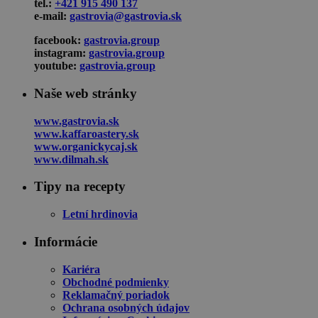
tel.:
+421 915 490 137
e-mail:
gastrovia@gastrovia.sk
facebook:
gastrovia.group
instagram:
gastrovia.group
youtube:
gastrovia.group
Naše web stránky
www.gastrovia.sk
www.kaffaroastery.sk
www.organickycaj.sk
www.dilmah.sk
Tipy na recepty
Letní hrdinovia
Informácie
Kariéra
Obchodné podmienky
Reklamačný poriadok
Ochrana osobných údajov