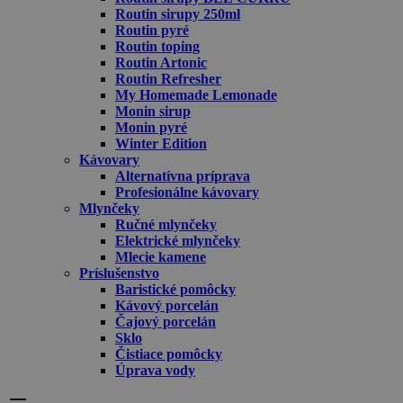
Routin sirupy 250ml
Routin pyré
Routin toping
Routin Artonic
Routin Refresher
My Homemade Lemonade
Monin sirup
Monin pyré
Winter Edition
Kávovary
Alternatívna príprava
Profesionálne kávovary
Mlynčeky
Ručné mlynčeky
Elektrické mlynčeky
Mlecie kamene
Príslušenstvo
Baristické pomôcky
Kávový porcelán
Čajový porcelán
Sklo
Čistiace pomôcky
Úprava vody