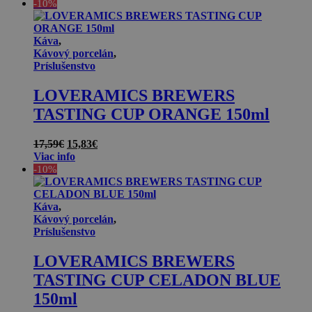
bola:
je:
-10%
17,59€.
15,83€.
Káva
,
Kávový porcelán
,
Príslušenstvo
LOVERAMICS BREWERS
TASTING CUP ORANGE 150ml
Pôvodná
Aktuálna
17,59
€
15,83
€
cena
cena
Viac info
bola:
je:
-10%
17,59€.
15,83€.
Káva
,
Kávový porcelán
,
Príslušenstvo
LOVERAMICS BREWERS
TASTING CUP CELADON BLUE
150ml