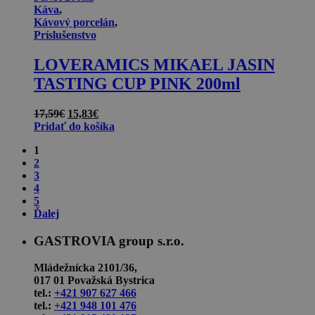
Káva
,
Kávový porcelán
,
Príslušenstvo
LOVERAMICS MIKAEL JASIN
TASTING CUP PINK 200ml
Pôvodná
Aktuálna
17,59
€
15,83
€
cena
cena
Pridať do košíka
bola:
je:
1
17,59€.
15,83€.
2
3
4
5
Ďalej
GASTROVIA group s.r.o.
Mládežnícka 2101/36,
017 01 Považská Bystrica
tel.:
+421 907 627 466
tel.:
+421 948 101 476