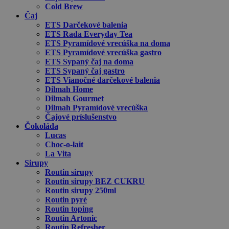
Cold Brew
Čaj
ETS Darčekové balenia
ETS Rada Everyday Tea
ETS Pyramídové vrecúška na doma
ETS Pyramídové vrecúška gastro
ETS Sypaný čaj na doma
ETS Sypaný čaj gastro
ETS Vianočné darčekové balenia
Dilmah Home
Dilmah Gourmet
Dilmah Pyramídové vrecúška
Čajové príslušenstvo
Čokoláda
Lucas
Choc-o-lait
La Vita
Sirupy
Routin sirupy
Routin sirupy BEZ CUKRU
Routin sirupy 250ml
Routin pyré
Routin toping
Routin Artonic
Routin Refresher