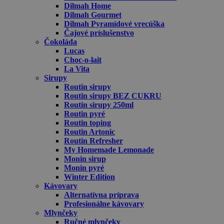
Dilmah Home
Dilmah Gourmet
Dilmah Pyramídové vrecúška
Čajové príslušenstvo
Čokoláda
Lucas
Choc-o-lait
La Vita
Sirupy
Routin sirupy
Routin sirupy BEZ CUKRU
Routin sirupy 250ml
Routin pyré
Routin toping
Routin Artonic
Routin Refresher
My Homemade Lemonade
Monin sirup
Monin pyré
Winter Edition
Kávovary
Alternatívna príprava
Profesionálne kávovary
Mlynčeky
Ručné mlynčeky