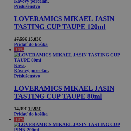
Kávový porcelán
,
Príslušenstvo
LOVERAMICS MIKAEL JASIN
TASTING CUP TAUPE 120ml
Pôvodná
Aktuálna
17,59
€
15,83
€
cena
cena
Pridať do košíka
bola:
je:
-10%
17,59€.
15,83€.
Káva
,
Kávový porcelán
,
Príslušenstvo
LOVERAMICS MIKAEL JASIN
TASTING CUP TAUPE 80ml
Pôvodná
Aktuálna
14,39
€
12,95
€
cena
cena
Pridať do košíka
bola:
je:
-10%
14,39€.
12,95€.