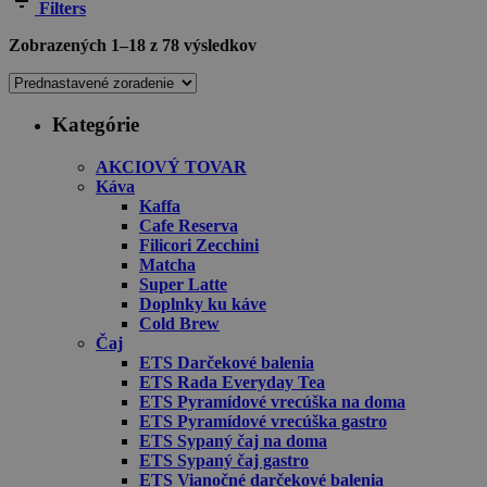
Filters
Zobrazených 1–18 z 78 výsledkov
Kategórie
AKCIOVÝ TOVAR
Káva
Kaffa
Cafe Reserva
Filicori Zecchini
Matcha
Super Latte
Doplnky ku káve
Cold Brew
Čaj
ETS Darčekové balenia
ETS Rada Everyday Tea
ETS Pyramídové vrecúška na doma
ETS Pyramídové vrecúška gastro
ETS Sypaný čaj na doma
ETS Sypaný čaj gastro
ETS Vianočné darčekové balenia