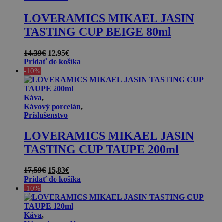
LOVERAMICS MIKAEL JASIN
TASTING CUP BEIGE 80ml
Pôvodná
Aktuálna
14,39
€
12,95
€
cena
cena
Pridať do košíka
bola:
je:
-10%
14,39€.
12,95€.
Káva
,
Kávový porcelán
,
Príslušenstvo
LOVERAMICS MIKAEL JASIN
TASTING CUP TAUPE 200ml
Pôvodná
Aktuálna
17,59
€
15,83
€
cena
cena
Pridať do košíka
bola:
je:
-10%
17,59€.
15,83€.
Káva
,