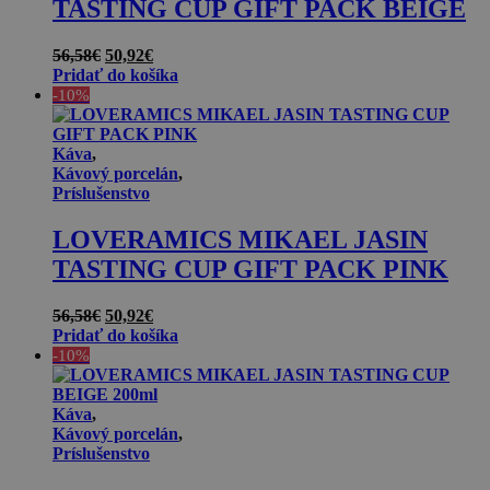
TASTING CUP GIFT PACK BEIGE
Pôvodná
Aktuálna
56,58
€
50,92
€
cena
cena
Pridať do košíka
bola:
je:
-10%
56,58€.
50,92€.
Káva
,
Kávový porcelán
,
Príslušenstvo
LOVERAMICS MIKAEL JASIN
TASTING CUP GIFT PACK PINK
Pôvodná
Aktuálna
56,58
€
50,92
€
cena
cena
Pridať do košíka
bola:
je:
-10%
56,58€.
50,92€.
Káva
,
Kávový porcelán
,
Príslušenstvo