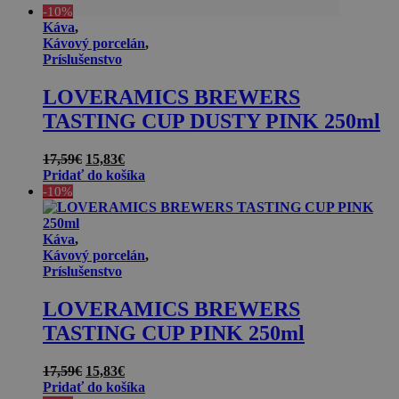
-10%
Káva
,
Kávový porcelán
,
Príslušenstvo
LOVERAMICS BREWERS
TASTING CUP DUSTY PINK 250ml
Pôvodná
Aktuálna
17,59
€
15,83
€
cena
cena
Pridať do košíka
bola:
je:
-10%
17,59€.
15,83€.
Káva
,
Kávový porcelán
,
Príslušenstvo
LOVERAMICS BREWERS
TASTING CUP PINK 250ml
Pôvodná
Aktuálna
17,59
€
15,83
€
cena
cena
Pridať do košíka