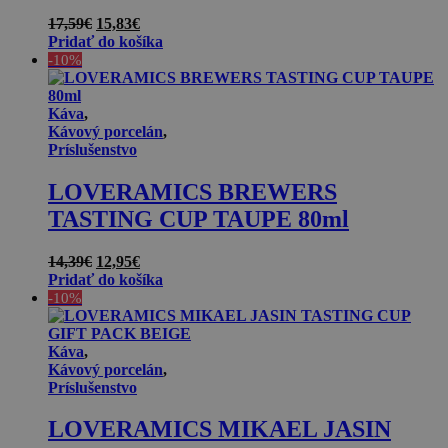
Pôvodná
Aktuálna
17,59
€
15,83
€
cena
cena
Pridať do košíka
bola:
je:
-10%
17,59€.
15,83€.
Káva
,
Kávový porcelán
,
Príslušenstvo
LOVERAMICS BREWERS
TASTING CUP TAUPE 80ml
Pôvodná
Aktuálna
14,39
€
12,95
€
cena
cena
Pridať do košíka
bola:
je:
-10%
14,39€.
12,95€.
Káva
,
Kávový porcelán
,
Príslušenstvo
LOVERAMICS MIKAEL JASIN