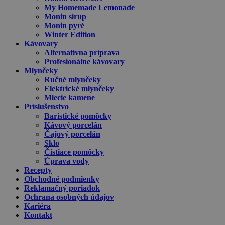
My Homemade Lemonade
Monin sirup
Monin pyré
Winter Edition
Kávovary
Alternatívna príprava
Profesionálne kávovary
Mlynčeky
Ručné mlynčeky
Elektrické mlynčeky
Mlecie kamene
Príslušenstvo
Baristické pomôcky
Kávový porcelán
Čajový porcelán
Sklo
Čistiace pomôcky
Úprava vody
Recepty
Obchodné podmienky
Reklamačný poriadok
Ochrana osobných údajov
Kariéra
Kontakt