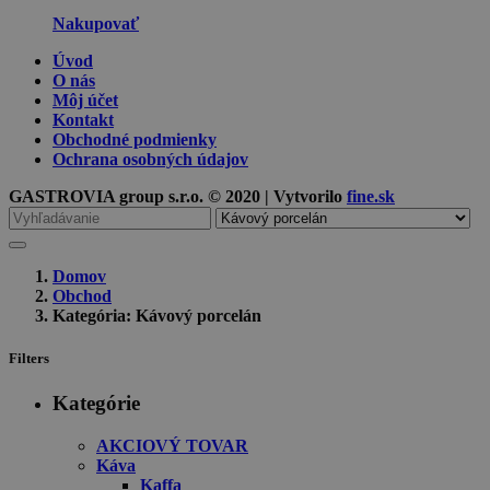
Nakupovať
Úvod
O nás
Môj účet
Kontakt
Obchodné podmienky
Ochrana osobných údajov
GASTROVIA group s.r.o. © 2020 | Vytvorilo
fine.sk
Vyhľadávanie
pre
Domov
Obchod
Kategória: Kávový porcelán
Filters
Kategórie
AKCIOVÝ TOVAR
Káva
Kaffa