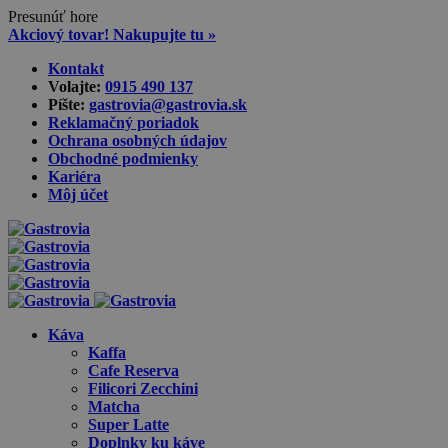
Presunúť hore
Akciový tovar! Nakupujte tu »
Skip
Kontakt
to
Volajte:
0915 490 137‬
content
Píšte:
gastrovia@gastrovia.sk‬
Reklamačný poriadok
Ochrana osobných údajov
Obchodné podmienky
Kariéra
Môj účet
Káva
Kaffa
Cafe Reserva
Filicori Zecchini
Matcha
Super Latte
Doplnky ku káve