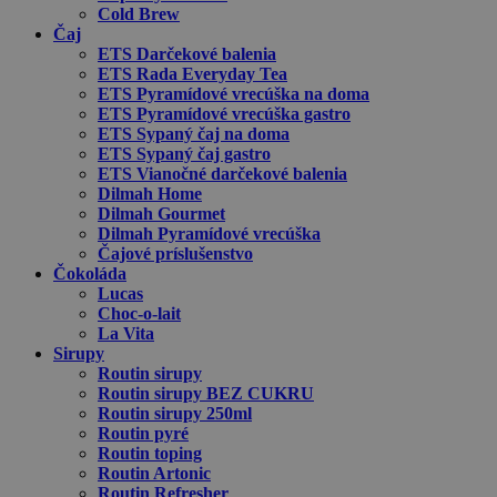
Cold Brew
Čaj
ETS Darčekové balenia
ETS Rada Everyday Tea
ETS Pyramídové vrecúška na doma
ETS Pyramídové vrecúška gastro
ETS Sypaný čaj na doma
ETS Sypaný čaj gastro
ETS Vianočné darčekové balenia
Dilmah Home
Dilmah Gourmet
Dilmah Pyramídové vrecúška
Čajové príslušenstvo
Čokoláda
Lucas
Choc-o-lait
La Vita
Sirupy
Routin sirupy
Routin sirupy BEZ CUKRU
Routin sirupy 250ml
Routin pyré
Routin toping
Routin Artonic
Routin Refresher