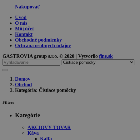
Nakupovať
Úvod
O nás
Môj účet
Kontakt
Obchodné podmienky
Ochrana osobných údajov
GASTROVIA group s.r.o. © 2020 | Vytvorilo
fine.sk
Vyhľadávanie
pre
Domov
Obchod
Kategória: Čistiace pomôcky
Filters
Kategórie
AKCIOVÝ TOVAR
Káva
Kaffa