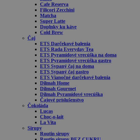
Cafe Reserva
Filicori Zecchini
Matcha
Super Latte
Doplnky ku káve
Cold Brew
Čaj
ETS Darčekové balenia
ETS Rada Everyday Tea
ETS Pyramídové vrecúška na doma
ETS Pyramídové vrecúška gastro
ETS Sypaný čaj na doma
ETS Sypaný čaj gastro
ETS Vianočné darčekové balenia
Dilmah Home
Dilmah Gourmet
Dilmah Pyramídové vrecúška
Čajové príslušenstvo
Čokoláda
Lucas
Choc-o-lait
La Vita
Sirupy
Routin sirupy
Routin sirupy BEZ CUKRU