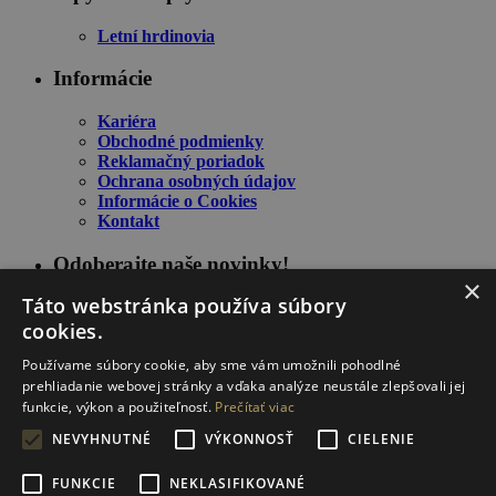
Letní hrdinovia
Informácie
Kariéra
Obchodné podmienky
Reklamačný poriadok
Ochrana osobných údajov
Informácie o Cookies
Kontakt
Odoberajte naše novinky!
×
Táto webstránka používa súbory
cookies.
Používame súbory cookie, aby sme vám umožnili pohodlné
prehliadanie webovej stránky a vďaka analýze neustále zlepšovali jej
funkcie, výkon a použiteľnosť.
Prečítať viac
NEVYHNUTNÉ
VÝKONNOSŤ
CIELENIE
Zostaňte informovaný o našich novinkách a špeciálnych
FUNKCIE
NEKLASIFIKOVANÉ
ponukách.