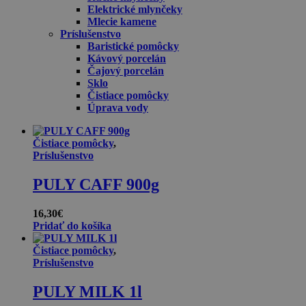
Elektrické mlynčeky
Mlecie kamene
Príslušenstvo
Baristické pomôcky
Kávový porcelán
Čajový porcelán
Sklo
Čistiace pomôcky
Úprava vody
Čistiace pomôcky
,
Príslušenstvo
PULY CAFF 900g
16,30
€
Pridať do košíka
Čistiace pomôcky
,
Príslušenstvo
PULY MILK 1l