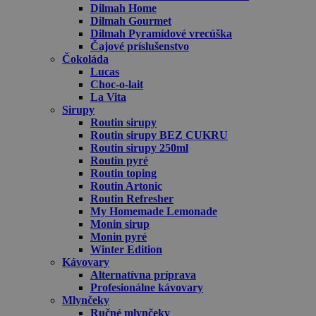
Dilmah Home
Dilmah Gourmet
Dilmah Pyramídové vrecúška
Čajové príslušenstvo
Čokoláda
Lucas
Choc-o-lait
La Vita
Sirupy
Routin sirupy
Routin sirupy BEZ CUKRU
Routin sirupy 250ml
Routin pyré
Routin toping
Routin Artonic
Routin Refresher
My Homemade Lemonade
Monin sirup
Monin pyré
Winter Edition
Kávovary
Alternatívna príprava
Profesionálne kávovary
Mlynčeky
Ručné mlynčeky