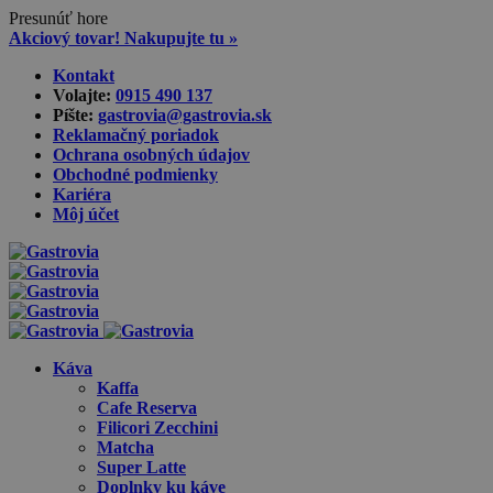
Presunúť hore
Akciový tovar! Nakupujte tu »
Skip
Kontakt
to
Volajte:
0915 490 137‬
content
Píšte:
gastrovia@gastrovia.sk‬
Reklamačný poriadok
Ochrana osobných údajov
Obchodné podmienky
Kariéra
Môj účet
Káva
Kaffa
Cafe Reserva
Filicori Zecchini
Matcha
Super Latte
Doplnky ku káve