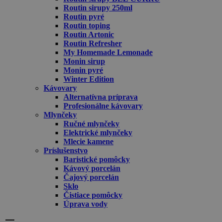
Routin sirupy 250ml
Routin pyré
Routin toping
Routin Artonic
Routin Refresher
My Homemade Lemonade
Monin sirup
Monin pyré
Winter Edition
Kávovary
Alternatívna príprava
Profesionálne kávovary
Mlynčeky
Ručné mlynčeky
Elektrické mlynčeky
Mlecie kamene
Príslušenstvo
Baristické pomôcky
Kávový porcelán
Čajový porcelán
Sklo
Čistiace pomôcky
Úprava vody