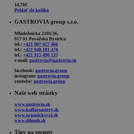
14,76
€
Pridať do košíka
GASTROVIA group s.r.o.
Mládežnícka 2101/36,
017 01 Považská Bystrica
tel.:
+421 907 627 466
tel.:
+421 948 101 476
tel.:
+421 915 490 137
e-mail:
gastrovia@gastrovia.sk
facebook:
gastrovia.group
instagram:
gastrovia.group
youtube:
gastrovia.group
Naše web stránky
www.gastrovia.sk
www.kaffaroastery.sk
www.organickycaj.sk
www.dilmah.sk
Tipy na recepty