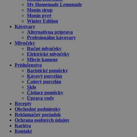
My Homemade Lemonade
Monin sirup
Monin pyré
Winter Edition
Kávovary
Alternatívna príprava
Profesionálne kávovary
Mlynčeky
Ručné mlynčeky
Elektrické mlynčeky
Mlecie kamene
Príslušenstvo
Baristické pomôcky
Kávový porcelán
Čajový porcelán
Sklo
Čistiace pomôcky
Úprava vody
Recepty
Obchodné podmienky
Reklamačný poriadok
Ochrana osobných údajov
Kariéra
Kontakt