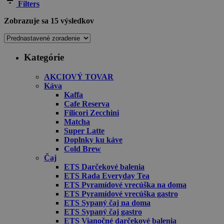
Filters
Zobrazuje sa 15 výsledkov
Kategórie
AKCIOVÝ TOVAR
Káva
Kaffa
Cafe Reserva
Filicori Zecchini
Matcha
Super Latte
Doplnky ku káve
Cold Brew
Čaj
ETS Darčekové balenia
ETS Rada Everyday Tea
ETS Pyramídové vrecúška na doma
ETS Pyramídové vrecúška gastro
ETS Sypaný čaj na doma
ETS Sypaný čaj gastro
ETS Vianočné darčekové balenia