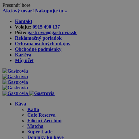
Presunúť hore
Akciový tovar! Nakupujte tu »
Skip
Kontakt
to
Volajte:
0915 490 137‬
content
Píšte:
gastrovia@gastrovia.sk‬
Reklamačný poriadok
Ochrana osobných údajov
Obchodné podmienky
Kariéra
Môj účet
Káva
Kaffa
Cafe Reserva
Filicori Zecchini
Matcha
Super Latte
Doplnky ku káve