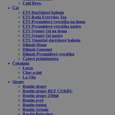
Cold Brew
Čaj
ETS Darčekové balenia
ETS Rada Everyday Tea
ETS Pyramídové vrecúška na doma
ETS Pyramídové vrecúška gastro
ETS Sypaný čaj na doma
ETS Sypaný čaj gastro
ETS Vianočné darčekové balenia
Dilmah Home
Dilmah Gourmet
Dilmah Pyramídové vrecúška
Čajové príslušenstvo
Čokoláda
Lucas
Choc-o-lait
La Vita
Sirupy
Routin sirupy
Routin sirupy BEZ CUKRU
Routin sirupy 250ml
Routin pyré
Routin toping
Routin Artonic
Routin Refresher