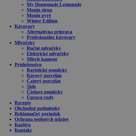
My Homemade Lemonade
Monin sirup
Monin pyré
Winter Edition
Kávovary
Alternatívna príprava
Profesionálne kávovary
Mlynčeky
Ručné mlynčeky
Elektrické mlynčeky
Mlecie kamene
Príslušenstvo
Baristické pomôcky
Kávový porcelán
Čajový porcelán
Sklo
Čistiace pomôcky
Úprava vody
Recepty
Obchodné podmienky
Reklamačný poriadok
Ochrana osobných údajov
Kariéra
Kontakt