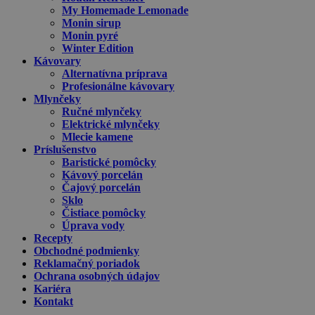
My Homemade Lemonade
Monin sirup
Monin pyré
Winter Edition
Kávovary
Alternatívna príprava
Profesionálne kávovary
Mlynčeky
Ručné mlynčeky
Elektrické mlynčeky
Mlecie kamene
Príslušenstvo
Baristické pomôcky
Kávový porcelán
Čajový porcelán
Sklo
Čistiace pomôcky
Úprava vody
Recepty
Obchodné podmienky
Reklamačný poriadok
Ochrana osobných údajov
Kariéra
Kontakt