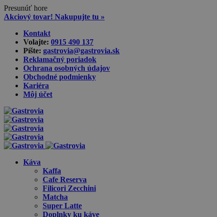
Presunúť hore
Akciový tovar! Nakupujte tu »
Skip
Kontakt
to
Volajte:
0915 490 137‬
content
Píšte:
gastrovia@gastrovia.sk‬
Reklamačný poriadok
Ochrana osobných údajov
Obchodné podmienky
Kariéra
Môj účet
Káva
Kaffa
Cafe Reserva
Filicori Zecchini
Matcha
Super Latte
Doplnky ku káve