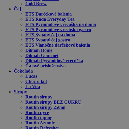
Cold Brew
Čaj
ETS Darčekové balenia
ETS Rada Everyday Tea
ETS Pyramídové vrecúška na doma
ETS Pyramídové vrecúška gastro
ETS Sypaný čaj na doma
ETS Sypaný čaj gastro
ETS Vianočné darčekové balenia
Dilmah Home
Dilmah Gourmet
Dilmah Pyramídové vrecúška
Čajové príslušenstvo
Čokoláda
Lucas
Choc-o-lait
La Vita
Sirupy
Routin sirupy
Routin sirupy BEZ CUKRU
Routin sirupy 250ml
Routin pyré
Routin toping
Routin Artonic
Routin Refresher