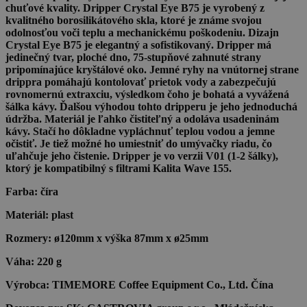
chuťové kvality. Dripper Crystal Eye B75 je vyrobený z
kvalitného borosilikátového skla, ktoré je známe svojou
odolnosťou voči teplu a mechanickému poškodeniu. Dizajn
Crystal Eye B75 je elegantný a sofistikovaný. Dripper má
jedinečný tvar, ploché dno, 75-stupňové zahnuté strany
pripomínajúce kryštálové oko. Jemné ryhy na vnútornej strane
drippra pomáhajú kontolovať prietok vody a zabezpečujú
rovnomernú extraxciu, výsledkom čoho je bohatá a vyvážená
šálka kávy. Ďalšou výhodou tohto dripperu je jeho jednoduchá
údržba. Materiál je ľahko čistiteľný a odoláva usadeninám
kávy. Stačí ho dôkladne vypláchnuť teplou vodou a jemne
očistiť. Je tiež možné ho umiestniť do umývačky riadu, čo
uľahčuje jeho čistenie. Dripper je vo verzii V01 (1-2 šálky),
ktorý je kompatibilný s filtrami Kalita Wave 155.
Farba:
číra
Materiál:
plast
Rozmery:
ø120mm x výška 87mm x ø25mm
Váha:
220 g
Výrobca:
TIMEMORE Coffee Equipment Co., Ltd. Čína