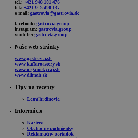
tel.:
+421 948 101 476
tel.:
+421 915 490 137
e-mail:
gastrovia@gastrovia.sk
facebook:
gastrovia.group
instagram:
gastrovia.group
youtube:
gastrovia.group
Naše web stránky
www.gastrovia.sk
www.kaffaroastery.sk
www.organickycaj.sk
www.dilmah.sk
Tipy na recepty
Letní hrdinovia
Informácie
Kariéra
Obchodné podmienky
Reklamačný poriadok