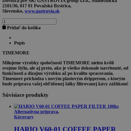
Dovozca pre SK:
GASTROVIA group s.r.o., Mládežnícka
2101/36, 017 01 Považská Bystrica,
Slovensko,
www.gastrovia.sk
množstvo
TIMEMORE
Pridať do košíka
DRIPER
CRYSTAL
EYE
Popis
B75
CLEAR
TIMEMORE
Milujeme výrobky spoločnosti TIMEMORE nielen kvôli
svojmu štýlu, ale aj preto, ako je všetko dokonale navrhnuté, od
funkčnosti a dizajnu výrobku až po kvalitu spracovania.
Timemore prichádza s novým plastovým dripperom, s ktorým
bude príprava vašej obľúbenej šálky filtrovanej kávy zážitkom!
Súvisiace produkty
Alternatívna príprava
,
Kávovary
HARIO V60-01 COFFEE PAPER