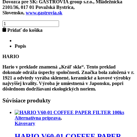
Dovozca pre SK:
GASTROVIA group s.r.o., Mládežnícka
2101/36, 017 01 Považská Bystrica,
Slovensko,
www.gastrovia.sk
množstvo
HARIO
Pridať do košíka
V60-
02
COFFEE
Popis
PAPER
FILTER
HARIO
100ks
Hario v preklade znamená „Kráľ skla“. Tento preklad
dokonale odráža úspechy spoločnosti. Značka bola založená v r.
1921 a odvtedy vyrába sklenené, keramické a kovové výrobky
najvyššej kvality. Výroba je umiestnená v Japonsku, popri
dôslednom dodržiavaní ekologických noriem.
Súvisiace produkty
Alternatívna príprava
,
Kávovary
HARIO V60-01 COFFEE PAPER