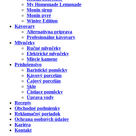
My Homemade Lemonade
Monin sirup
Monin pyré
Winter Edition
Kávovary
Alternatívna príprava
Profesionálne kávovary
Mlynčeky
Ručné mlynčeky
Elektrické mlynčeky
Mlecie kamene
Príslušenstvo
Baristické pomôcky
Kávový porcelán
Čajový porcelán
Sklo
Čistiace pomôcky
Úprava vody
Recepty
Obchodné podmienky
Reklamačný poriadok
Ochrana osobných údajov
Kariéra
Kontakt