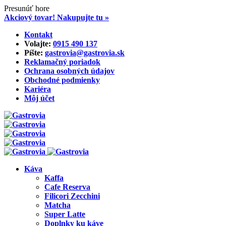
Presunúť hore
Akciový tovar! Nakupujte tu »
Skip
Kontakt
to
Volajte:
0915 490 137‬
content
Píšte:
gastrovia@gastrovia.sk‬
Reklamačný poriadok
Ochrana osobných údajov
Obchodné podmienky
Kariéra
Môj účet
Káva
Kaffa
Cafe Reserva
Filicori Zecchini
Matcha
Super Latte
Doplnky ku káve