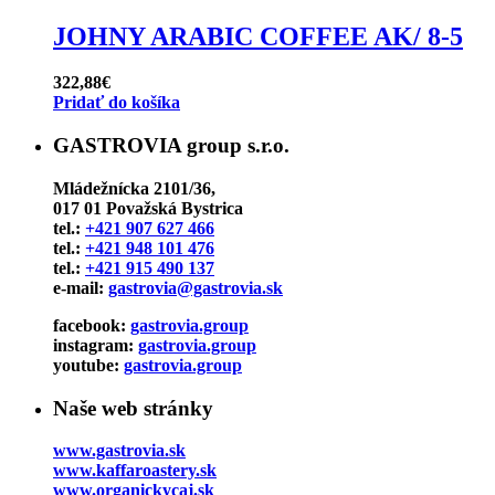
JOHNY ARABIC COFFEE AK/ 8-5
322,88
€
Pridať do košíka
GASTROVIA group s.r.o.
Mládežnícka 2101/36,
017 01 Považská Bystrica
tel.:
+421 907 627 466
tel.:
+421 948 101 476
tel.:
+421 915 490 137
e-mail:
gastrovia@gastrovia.sk
facebook:
gastrovia.group
instagram:
gastrovia.group
youtube:
gastrovia.group
Naše web stránky
www.gastrovia.sk
www.kaffaroastery.sk
www.organickycaj.sk