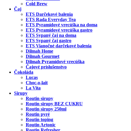
Cold Brew
Čaj
ETS Darčekové balenia
ETS Rada Everyday Tea
ETS Pyramídové vrecúška na doma
ETS Pyramídové vrecúška gastro
ETS Sypaný čaj na doma
ETS Sypaný čaj gastro
ETS Vianočné darčekové balenia
Dilmah Home
Dilmah Gourmet
Dilmah Pyramídové vrecúška
Čajové príslušenstvo
Čokoláda
Lucas
Choc-o-lait
La Vita
Sirupy
Routin sirupy
Routin sirupy BEZ CUKRU
Routin sirupy 250ml
Routin pyré
Routin toping
Routin Artonic
Routin Refresher