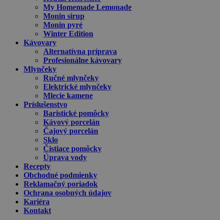
My Homemade Lemonade
Monin sirup
Monin pyré
Winter Edition
Kávovary
Alternatívna príprava
Profesionálne kávovary
Mlynčeky
Ručné mlynčeky
Elektrické mlynčeky
Mlecie kamene
Príslušenstvo
Baristické pomôcky
Kávový porcelán
Čajový porcelán
Sklo
Čistiace pomôcky
Úprava vody
Recepty
Obchodné podmienky
Reklamačný poriadok
Ochrana osobných údajov
Kariéra
Kontakt