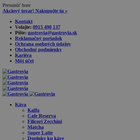
Presunúť hore
Akciový tovar! Nakupujte tu »
Skip
Kontakt
to
Volajte:
0915 490 137‬
content
Píšte:
gastrovia@gastrovia.sk‬
Reklamačný poriadok
Ochrana osobných údajov
Obchodné podmienky
Kariéra
Môj účet
Káva
Kaffa
Cafe Reserva
Filicori Zecchini
Matcha
Super Latte
Doplnky ku káve