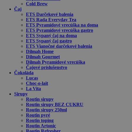
Cold Brew
Čaj
ETS Darčekové balenia
ETS Rada Everyday Tea
ETS Pyramídové vrecúška na doma
ETS Pyramídové vrecúška gastro
ETS Sypaný čaj na doma
ETS Sypaný čaj gastro
ETS Vianočné darčekové balenia
Dilmah Home
Dilmah Gourmet
Dilmah Pyramídové vrecúška
Čajové príslušenstvo
Čokoláda
Lucas
Choc-o-lait
La Vita
Sirupy
Routin sirupy
Routin sirupy BEZ CUKRU
Routin sirupy 250ml
Routin pyré
Routin toping
Routin Artonic
Routin Refresher