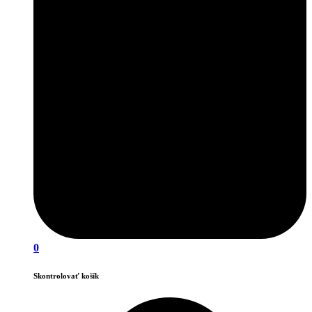
0
Skontrolovať košík