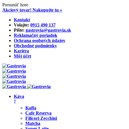
Presunúť hore
Akciový tovar! Nakupujte tu »
Skip
Kontakt
to
Volajte:
0915 490 137‬
content
Píšte:
gastrovia@gastrovia.sk‬
Reklamačný poriadok
Ochrana osobných údajov
Obchodné podmienky
Kariéra
Môj účet
Káva
7
Kaffa
Cafe Reserva
Filicori Zecchini
Matcha
Super Latte