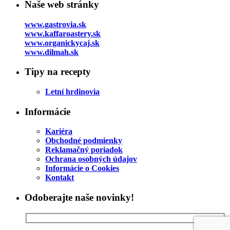
Naše web stránky
www.gastrovia.sk
www.kaffaroastery.sk
www.organickycaj.sk
www.dilmah.sk
Tipy na recepty
Letní hrdinovia
Informácie
Kariéra
Obchodné podmienky
Reklamačný poriadok
Ochrana osobných údajov
Informácie o Cookies
Kontakt
Odoberajte naše novinky!