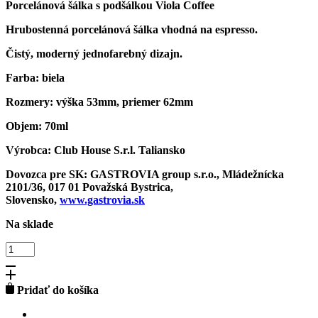
Porcelánová šálka s podšálkou Viola Coffee
Hrubostenná porcelánová šálka vhodná na espresso.
Čistý, moderný jednofarebný dizajn.
Farba:
biela
Rozmery:
výška 53mm, priemer 62mm
Objem:
70ml
Výrobca:
Club House S.r.l. Taliansko
Dovozca pre SK:
GASTROVIA group s.r.o., Mládežnícka
2101/36, 017 01 Považská Bystrica,
Slovensko,
www.gastrovia.sk
Na sklade
množstvo
VIOLA
COFFEE
BIANCO
Pridať do košíka
70ml