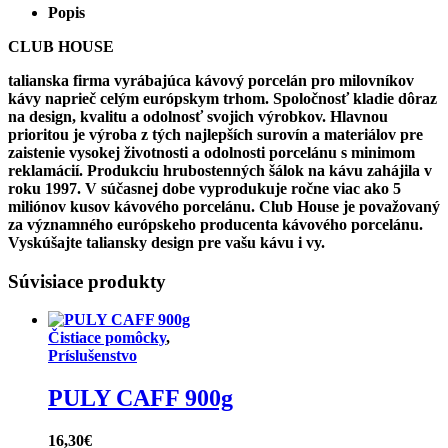
Popis
CLUB HOUSE
talianska firma vyrábajúca kávový porcelán pro milovníkov
kávy naprieč celým európskym trhom. Spoločnosť kladie dôraz
na design, kvalitu a odolnosť svojich výrobkov. Hlavnou
prioritou je výroba z tých najlepších surovín a materiálov pre
zaistenie vysokej životnosti a odolnosti porcelánu s minimom
reklamácií. Produkciu hrubostenných šálok na kávu zahájila v
roku 1997. V súčasnej dobe vyprodukuje ročne viac ako 5
miliónov kusov kávového porcelánu. Club House je považovaný
za významného európskeho producenta kávového porcelánu.
Vyskúšajte taliansky design pre vašu kávu i vy.
Súvisiace produkty
Čistiace pomôcky
,
Príslušenstvo
PULY CAFF 900g
16,30
€