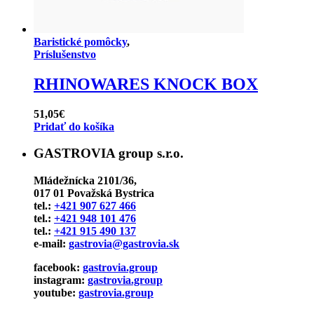
Baristické pomôcky
,
Príslušenstvo
RHINOWARES KNOCK BOX
51,05
€
Pridať do košíka
GASTROVIA group s.r.o.
Mládežnícka 2101/36,
017 01 Považská Bystrica
tel.:
+421 907 627 466
tel.:
+421 948 101 476
tel.:
+421 915 490 137
e-mail:
gastrovia@gastrovia.sk
facebook:
gastrovia.group
instagram:
gastrovia.group
youtube:
gastrovia.group