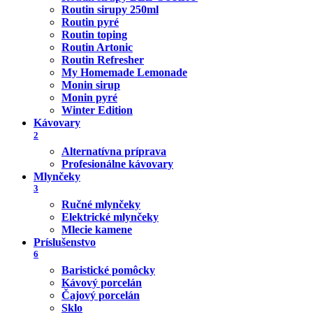
Routin sirupy 250ml
Routin pyré
Routin toping
Routin Artonic
Routin Refresher
My Homemade Lemonade
Monin sirup
Monin pyré
Winter Edition
Kávovary
2
Alternatívna príprava
Profesionálne kávovary
Mlynčeky
3
Ručné mlynčeky
Elektrické mlynčeky
Mlecie kamene
Príslušenstvo
6
Baristické pomôcky
Kávový porcelán
Čajový porcelán
Sklo