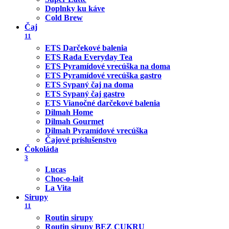
Doplnky ku káve
Cold Brew
Čaj
11
ETS Darčekové balenia
ETS Rada Everyday Tea
ETS Pyramídové vrecúška na doma
ETS Pyramídové vrecúška gastro
ETS Sypaný čaj na doma
ETS Sypaný čaj gastro
ETS Vianočné darčekové balenia
Dilmah Home
Dilmah Gourmet
Dilmah Pyramídové vrecúška
Čajové príslušenstvo
Čokoláda
3
Lucas
Choc-o-lait
La Vita
Sirupy
11
Routin sirupy
Routin sirupy BEZ CUKRU