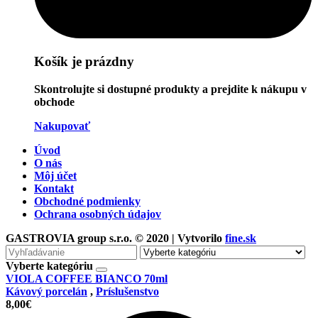
Košík je prázdny
Skontrolujte si dostupné produkty a prejdite k nákupu v
obchode
Nakupovať
Úvod
O nás
Môj účet
Kontakt
Obchodné podmienky
Ochrana osobných údajov
GASTROVIA group s.r.o. © 2020 | Vytvorilo
fine.sk
Vyhľadávanie
pre
Vyberte kategóriu
VIOLA COFFEE BIANCO 70ml
Kávový porcelán
,
Príslušenstvo
8,00
€