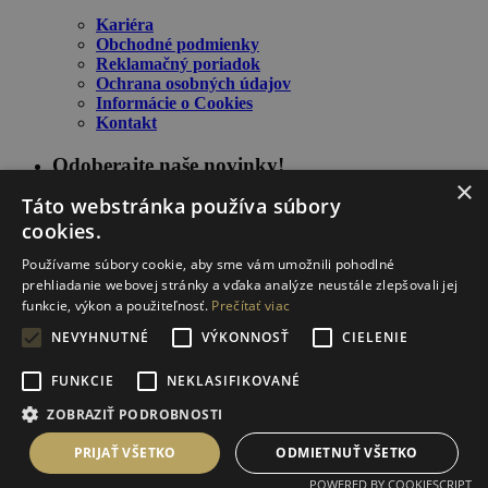
Kariéra
Obchodné podmienky
Reklamačný poriadok
Ochrana osobných údajov
Informácie o Cookies
Kontakt
Odoberajte naše novinky!
×
Táto webstránka používa súbory
cookies.
Používame súbory cookie, aby sme vám umožnili pohodlné
prehliadanie webovej stránky a vďaka analýze neustále zlepšovali jej
funkcie, výkon a použiteľnosť.
Prečítať viac
NEVYHNUTNÉ
VÝKONNOSŤ
CIELENIE
Zostaňte informovaný o našich novinkách a špeciálnych
FUNKCIE
NEKLASIFIKOVANÉ
ponukách.
ZOBRAZIŤ PODROBNOSTI
Stránka je chránená proti spamu pomocou reCAPTCHA od Google (
zásady ochrany
osobných údajov
a
podmienky služby
).
PRIJAŤ VŠETKO
ODMIETNUŤ VŠETKO
GASTROVIA group s.r.o. © 2020 | Vytvorilo
fine.sk
POWERED BY COOKIESCRIPT