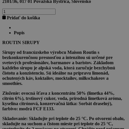
2101/36, 017 01 Považská Bystrica, Slovensko
množstvo
LIME
Pridať do košíka
JUICE
CORDIAL
0,7l
Popis
ROUTIN SIRUPY
Sirupy
od francúzskeho výrobcu
Maison Routin
s
bezkonkurenčnou presnosťou a intenzitou sú určené pre
svetových profesionálov, barmanov a baristov. Základom
každého sirupu je alpská voda, ktorá zaručuje bezchybnú
čistotu a konzistenciu. Sú ideálne na prípravu limonád,
ochutených káv, koktailov, mocktailov, milkschakeov a
smoothies.
Zloženie:
ovocná šťava z koncentrátu 50% (limetka 44%,
citrón 6%), trstinový cukor, voda, prírodná limetková aróma,
kyselina citrónová, konzervačná látka: Sorbát draselný),
farbivo: modrá FCF E133.
Skladovanie:
Skladujte pri teplote do 25 °C. Po otvorení obalu,
skladujte na suchom a čistom mieste pri teplote do 25 °C,
spotrebujte do 2 mesiacov po otvorení. Chráňte pred priamym