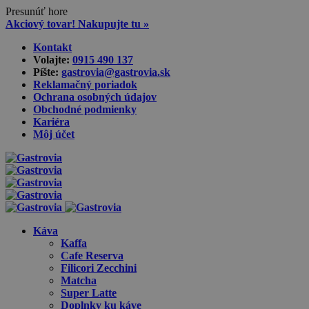
Presunúť hore
Akciový tovar! Nakupujte tu »
Skip
Kontakt
to
Volajte:
0915 490 137‬
content
Píšte:
gastrovia@gastrovia.sk‬
Reklamačný poriadok
Ochrana osobných údajov
Obchodné podmienky
Kariéra
Môj účet
Káva
Kaffa
Cafe Reserva
Filicori Zecchini
Matcha
Super Latte
Doplnky ku káve