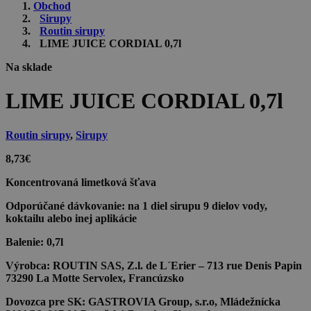
Obchod
Sirupy
Routin sirupy
LIME JUICE CORDIAL 0,7l
Na sklade
LIME JUICE CORDIAL 0,7l
Routin sirupy
,
Sirupy
8,73
€
Koncentrovaná limetková šťava
Odporúčané dávkovanie:
na 1 diel sirupu 9 dielov vody,
koktailu alebo inej aplikácie
Balenie:
0,7l
Výrobca:
ROUTIN SAS, Z.l. de L´Erier – 713 rue Denis Papin
73290 La Motte Servolex, Francúzsko
Dovozca pre SK:
GASTROVIA Group, s.r.o, Mládežnícka