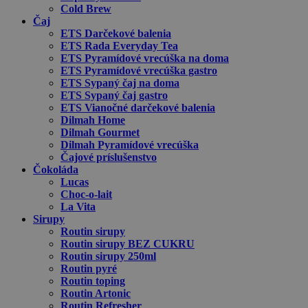
Cold Brew
Čaj
ETS Darčekové balenia
ETS Rada Everyday Tea
ETS Pyramídové vrecúška na doma
ETS Pyramídové vrecúška gastro
ETS Sypaný čaj na doma
ETS Sypaný čaj gastro
ETS Vianočné darčekové balenia
Dilmah Home
Dilmah Gourmet
Dilmah Pyramídové vrecúška
Čajové príslušenstvo
Čokoláda
Lucas
Choc-o-lait
La Vita
Sirupy
Routin sirupy
Routin sirupy BEZ CUKRU
Routin sirupy 250ml
Routin pyré
Routin toping
Routin Artonic
Routin Refresher