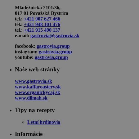
Mládežnícka 2101/36,
017 01 Považská Bystrica
tel.:
+421 907 627 466
tel.:
+421 948 101 476
tel.:
+421 915 490 137
e-mail:
gastrovia@gastrovia.sk
facebook:
gastrovia.group
instagram:
gastrovia.group
youtube:
gastrovia.group
Naše web stránky
www.gastrovia.sk
www.kaffaroastery.sk
www.organickycaj.sk
www.dilmah.sk
Tipy na recepty
Letní hrdinovia
Informácie