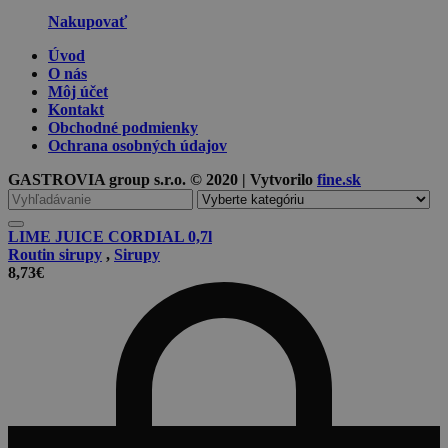
Nakupovať
Úvod
O nás
Môj účet
Kontakt
Obchodné podmienky
Ochrana osobných údajov
GASTROVIA group s.r.o. © 2020 | Vytvorilo
fine.sk
Vyhľadávanie
pre
LIME JUICE CORDIAL 0,7l
Routin sirupy
,
Sirupy
8,73
€