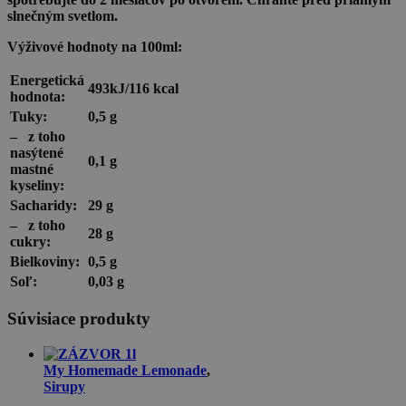
slnečným svetlom.
Výživové hodnoty na 100ml:
Energetická
493kJ/116 kcal
hodnota:
Tuky:
0,5 g
–
z toho
nasýtené
0,1 g
mastné
kyseliny:
Sacharidy:
29 g
–
z toho
28 g
cukry:
Bielkoviny:
0,5 g
Soľ:
0,03 g
Súvisiace produkty
My Homemade Lemonade
,
Sirupy