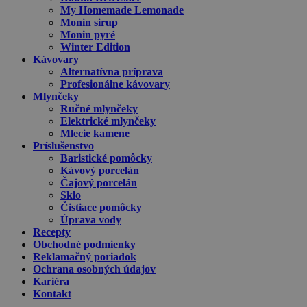
My Homemade Lemonade
Monin sirup
Monin pyré
Winter Edition
Kávovary
Alternatívna príprava
Profesionálne kávovary
Mlynčeky
Ručné mlynčeky
Elektrické mlynčeky
Mlecie kamene
Príslušenstvo
Baristické pomôcky
Kávový porcelán
Čajový porcelán
Sklo
Čistiace pomôcky
Úprava vody
Recepty
Obchodné podmienky
Reklamačný poriadok
Ochrana osobných údajov
Kariéra
Kontakt