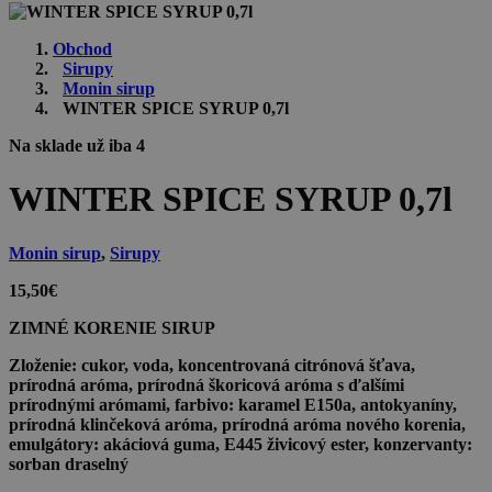
Obchod
Sirupy
Monin sirup
WINTER SPICE SYRUP 0,7l
Na sklade už iba 4
WINTER SPICE SYRUP 0,7l
Monin sirup
,
Sirupy
15,50
€
ZIMNÉ KORENIE SIRUP
Zloženie:
cukor, voda, koncentrovaná citrónová šťava,
prírodná aróma, prírodná škoricová aróma s ďalšími
prírodnými arómami, farbivo: karamel E150a, antokyaníny,
prírodná klinčeková aróma, prírodná aróma nového korenia,
emulgátory: akáciová guma, E445 živicový ester, konzervanty:
sorban draselný