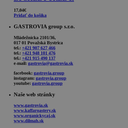
17,04
€
Pridať do košíka
GASTROVIA group s.r.o.
Mládežnícka 2101/36,
017 01 Považská Bystrica
tel.:
+421 907 627 466
tel.:
+421 948 101 476
tel.:
+421 915 490 137
e-mail:
gastrovia@gastrovia.sk
facebook:
gastrovia.group
instagram:
gastrovia.group
youtube:
gastrovia.group
Naše web stránky
www.gastrovia.sk
www.kaffaroastery.sk
www.organickycaj.sk
www.dilmah.sk