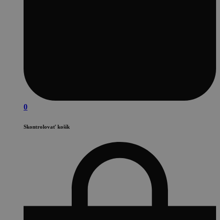
0
Skontrolovať košík