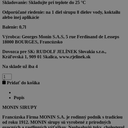
Skladovanie:
Skladujte pri teplote do 25 °C
Odporúčané riedenie:
na 1 diel sirupu 8 dielov vody, koktailu
alebo inej aplikácie
Balenie:
0,7l
Výrobca:
Georges Monin S.A.S, 5 rue Ferdinand de Lesseps
18000 BOURGES, Francúzsko
Dovozca pre SK:
RUDOLF JELÍNEK Slovakia s.r.o.,
Kráľovská 1, 909 01 Skalica, www.rjelinek.sk
Na sklade už iba 4
množstvo
WINTER
Pridať do košíka
SPICE
SYRUP
0,7l
Popis
MONIN SIRUPY
Francúzska Firma MONIN S.A. je rodinný podnik s tradíciou
od roku 1912. MONIN sirupy sú vyrobené z prírodných
ovocných a rastlinných výťažkov. Neobsahujú tuky, cholesterol