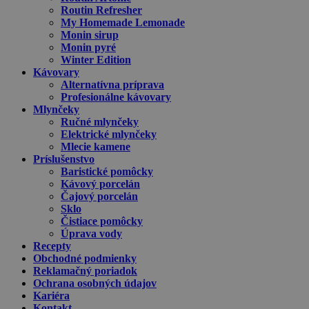
Routin Refresher
My Homemade Lemonade
Monin sirup
Monin pyré
Winter Edition
Kávovary
Alternatívna príprava
Profesionálne kávovary
Mlynčeky
Ručné mlynčeky
Elektrické mlynčeky
Mlecie kamene
Príslušenstvo
Baristické pomôcky
Kávový porcelán
Čajový porcelán
Sklo
Čistiace pomôcky
Úprava vody
Recepty
Obchodné podmienky
Reklamačný poriadok
Ochrana osobných údajov
Kariéra
Kontakt