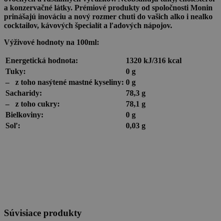
a konzervačné látky. Prémiové produkty od spoločnosti Monin
prinášajú inováciu a nový rozmer chuti do vašich alko i nealko
cocktailov, kávových špecialít a ľadových nápojov.
Výživové hodnoty na 100ml:
Energetická hodnota:
1320 kJ/316 kcal
Tuky:
0 g
–
z toho nasýtené mastné kyseliny:
0 g
Sacharidy:
78,3 g
–
z toho cukry:
78,1 g
Bielkoviny:
0 g
Soľ:
0,03 g
Súvisiace produkty