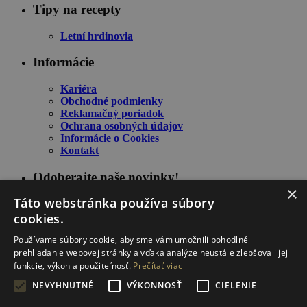
Tipy na recepty
Letní hrdinovia
Informácie
Kariéra
Obchodné podmienky
Reklamačný poriadok
Ochrana osobných údajov
Informácie o Cookies
Kontakt
Odoberajte naše novinky!
×
Táto webstránka používa súbory
cookies.
Používame súbory cookie, aby sme vám umožnili pohodlné
prehliadanie webovej stránky a vďaka analýze neustále zlepšovali jej
funkcie, výkon a použiteľnosť.
Prečítať viac
NEVYHNUTNÉ
VÝKONNOSŤ
CIELENIE
Zostaňte informovaný o našich novinkách a špeciálnych