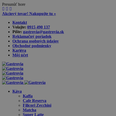
Presunúť hore
Akciový tovar! Nakupujte tu »
Skip
Kontakt
to
Volajte:
0915 490 137‬
content
Píšte:
gastrovia@gastrovia.sk‬
Reklamačný poriadok
Ochrana osobných údajov
Obchodné podmienky
Kariéra
Môj účet
Káva
Kaffa
Cafe Reserva
Filicori Zecchini
Matcha
Super Latte