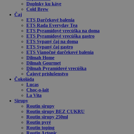
Doplnky ku káve
Cold Brew
Čaj
ETS Darčekové balenia
ETS Rada Everyday Tea
ETS Pyramídové vrecúška na doma
ETS Pyramídové vrecúška gastro
ETS Sypaný čaj na doma
ETS Sypaný čaj gastro
ETS Vianočné darčekové balenia
Dilmah Home
Dilmah Gourmet
Dilmah Pyramídové vrecúška
Čajové príslušenstvo
Čokoláda
Lucas
Choc-o-lait
La Vita
Sirupy
Routin sirupy
Routin sirupy BEZ CUKRU
Routin sirupy 250ml
Routin pyré
Routin toping
Routin Artonic