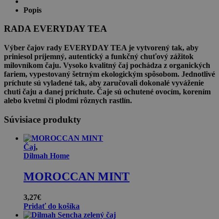
ČAJ
Popis
S
GRANÁTOVÝM
RADA EVERYDAY TEA
JABLKOM
Výber čajov rady EVERYDAY TEA je vytvorený tak, aby
priniesol príjemný, autentický a funkčný chuťový zážitok
milovníkom čaju. Vysoko kvalitný čaj pochádza z organických
fariem, vypestovaný šetrným ekologickým spôsobom. Jednotlivé
príchute sú vyladené tak, aby zaručovali dokonalé vyváženie
chuti čaju a danej príchute. Čaje sú ochutené ovocím, korením
alebo kvetmi či plodmi rôznych rastlín.
Súvisiace produkty
Čaj
,
Dilmah Home
MOROCCAN MINT
3,27
€
Pridať do košíka