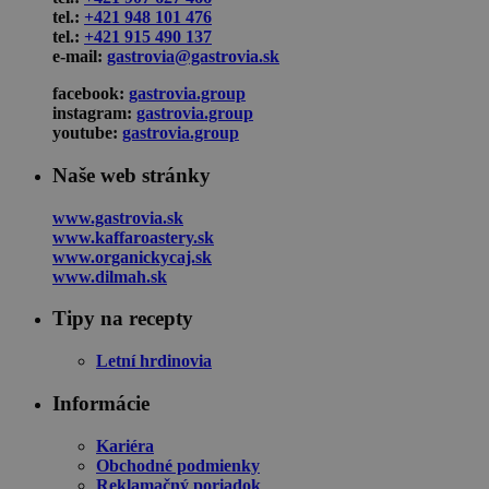
tel.:
+421 948 101 476
tel.:
+421 915 490 137
e-mail:
gastrovia@gastrovia.sk
facebook:
gastrovia.group
instagram:
gastrovia.group
youtube:
gastrovia.group
Naše web stránky
www.gastrovia.sk
www.kaffaroastery.sk
www.organickycaj.sk
www.dilmah.sk
Tipy na recepty
Letní hrdinovia
Informácie
Kariéra
Obchodné podmienky
Reklamačný poriadok