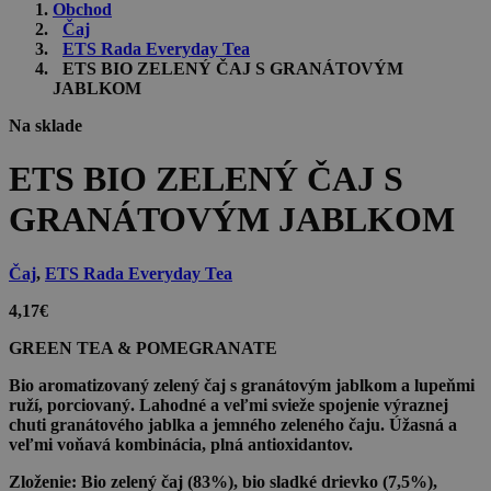
Obchod
Čaj
ETS Rada Everyday Tea
ETS BIO ZELENÝ ČAJ S GRANÁTOVÝM
JABLKOM
Na sklade
ETS BIO ZELENÝ ČAJ S
GRANÁTOVÝM JABLKOM
Čaj
,
ETS Rada Everyday Tea
4,17
€
GREEN TEA & POMEGRANATE
Bio aromatizovaný zelený čaj s granátovým jablkom a lupeňmi
ruží, porciovaný. Lahodné a veľmi svieže spojenie výraznej
chuti granátového jablka a jemného zeleného čaju. Úžasná a
veľmi voňavá kombinácia, plná antioxidantov.
Zloženie:
Bio zelený čaj (83%), bio sladké drievko (7,5%),