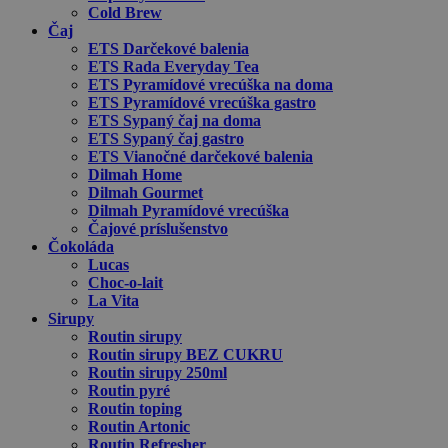
Cold Brew
Čaj
ETS Darčekové balenia
ETS Rada Everyday Tea
ETS Pyramídové vrecúška na doma
ETS Pyramídové vrecúška gastro
ETS Sypaný čaj na doma
ETS Sypaný čaj gastro
ETS Vianočné darčekové balenia
Dilmah Home
Dilmah Gourmet
Dilmah Pyramídové vrecúška
Čajové príslušenstvo
Čokoláda
Lucas
Choc-o-lait
La Vita
Sirupy
Routin sirupy
Routin sirupy BEZ CUKRU
Routin sirupy 250ml
Routin pyré
Routin toping
Routin Artonic
Routin Refresher