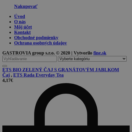
Nakupovať
Úvod
O nás
Môj účet
Kontakt
Obchodné podmienky
Ochrana osobných údajov
GASTROVIA group s.r.o. © 2020 | Vytvorilo
fine.sk
Vyhľadávanie
pre
ETS BIO ZELENÝ ČAJ S GRANÁTOVÝM JABLKOM
Čaj
,
ETS Rada Everyday Tea
4,17
€