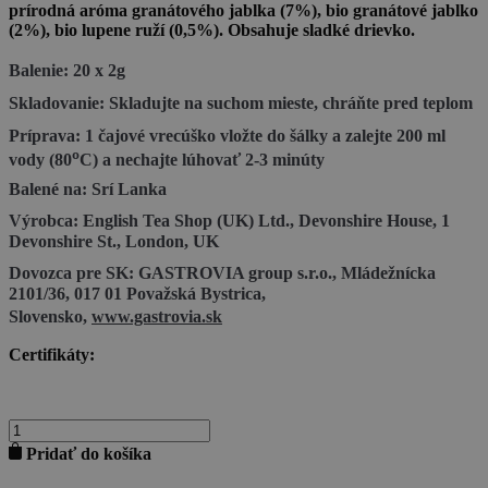
prírodná aróma granátového jablka (7%), bio granátové jablko
(2%), bio lupene ruží (0,5%). Obsahuje sladké drievko.
Balenie:
20 x 2g
Skladovanie:
Skladujte na suchom mieste, chráňte pred teplom
Príprava:
1 čajové vrecúško vložte do šálky a zalejte 200 ml
º
vody (80
C) a nechajte lúhovať 2-3 minúty
Balené na: Srí Lanka
Výrobca:
English Tea Shop (UK) Ltd., Devonshire House, 1
Devonshire St., London, UK
Dovozca pre SK:
GASTROVIA group s.r.o., Mládežnícka
2101/36, 017 01 Považská Bystrica,
Slovensko,
www.gastrovia.sk
Certifikáty:
množstvo
ETS
Pridať do košíka
BIO
ZELENÝ