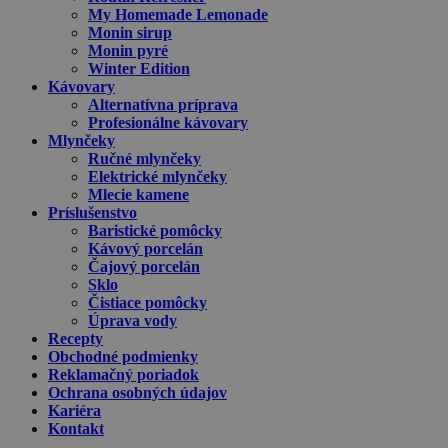
My Homemade Lemonade
Monin sirup
Monin pyré
Winter Edition
Kávovary
Alternatívna príprava
Profesionálne kávovary
Mlynčeky
Ručné mlynčeky
Elektrické mlynčeky
Mlecie kamene
Príslušenstvo
Baristické pomôcky
Kávový porcelán
Čajový porcelán
Sklo
Čistiace pomôcky
Úprava vody
Recepty
Obchodné podmienky
Reklamačný poriadok
Ochrana osobných údajov
Kariéra
Kontakt