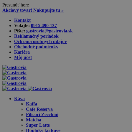
Presunúť hore
Akciový tovar! Nakupujte tu »
Skip
Kontakt
to
Volajte:
0915 490 137‬
content
Píšte:
gastrovia@gastrovia.sk‬
Reklamačný poriadok
Ochrana osobných údajov
Obchodné podmienky
Kariéra
Môj účet
Káva
Kaffa
Cafe Reserva
Filicori Zecchini
Matcha
Super Latte
Doplnky ku káve