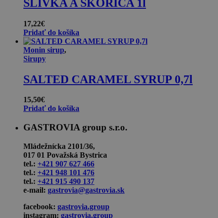
SLIVKA A ŠKORICA 1l
17,22
€
Pridať do košíka
Monin sirup
,
Sirupy
SALTED CARAMEL SYRUP 0,7l
15,50
€
Pridať do košíka
GASTROVIA group s.r.o.
Mládežnícka 2101/36,
017 01 Považská Bystrica
tel.:
+421 907 627 466
tel.:
+421 948 101 476
tel.:
+421 915 490 137
e-mail:
gastrovia@gastrovia.sk
facebook:
gastrovia.group
instagram:
gastrovia.group