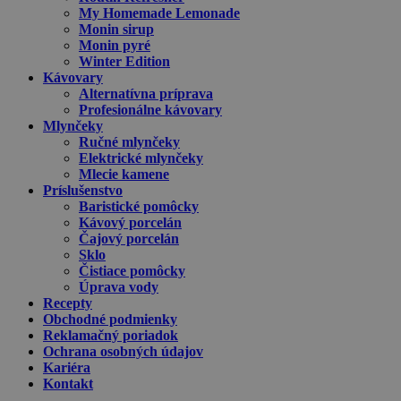
My Homemade Lemonade
Monin sirup
Monin pyré
Winter Edition
Kávovary
Alternatívna príprava
Profesionálne kávovary
Mlynčeky
Ručné mlynčeky
Elektrické mlynčeky
Mlecie kamene
Príslušenstvo
Baristické pomôcky
Kávový porcelán
Čajový porcelán
Sklo
Čistiace pomôcky
Úprava vody
Recepty
Obchodné podmienky
Reklamačný poriadok
Ochrana osobných údajov
Kariéra
Kontakt