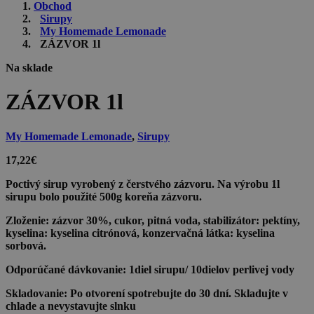
Obchod
Sirupy
My Homemade Lemonade
ZÁZVOR 1l
Na sklade
ZÁZVOR 1l
My Homemade Lemonade
,
Sirupy
17,22
€
Poctivý sirup vyrobený z čerstvého zázvoru. Na výrobu 1l
sirupu bolo použité 500g koreňa zázvoru.
Zloženie:
zázvor 30%, cukor, pitná voda, stabilizátor: pektíny,
kyselina: kyselina citrónová, konzervačná látka: kyselina
sorbová.
Odporúčané dávkovanie:
1diel sirupu/ 10dielov perlivej vody
Skladovanie:
Po otvorení spotrebujte do 30 dní. Skladujte v
chlade a nevystavujte slnku