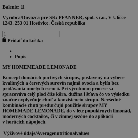
Balenie:
1l
Výrobca/Dovozca pre SK:
PFANNER, spol. s r.o., V Uličce
1243, 253 01 Hostivice, Česká republika
množstvo
ZÁZVOR
Pridať do košíka
1l
Popis
MY HOMEMEADE LEMONADE
Koncept domácich poctivých sirupov, postavený na výbere
kvalitných a čerstvých surovín najmä ovocia a bylín bez
pridávania umelých esencií. Pri výrobnom procese sa
spracováva celý plod čiže kôra, dužina i šťava čo vo výsledku
značne ovplyvňuje chuť a konzistenciu sirupu. Nevšedné
kombinácie chutí predurčujú použitie sirupov MY
HOMEMADE LEMONADE, do v lete populárnych limonád,
moderných cocktailov, či v zimnej sezóne do aplikácii
v horúcich nápojoch.
Výživové údaje/Averagenutritionalvalues