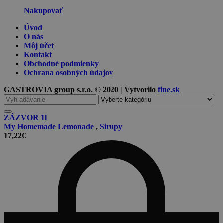
Nakupovať
Úvod
O nás
Môj účet
Kontakt
Obchodné podmienky
Ochrana osobných údajov
GASTROVIA group s.r.o. © 2020 | Vytvorilo
fine.sk
Vyhľadávanie
pre
ZÁZVOR 1l
My Homemade Lemonade
,
Sirupy
17,22
€