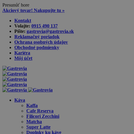
Presunúť hore
Akciový tovar! Nakupujte tu »
Skip
Kontakt
to
Volajte:
0915 490 137‬
content
Píšte:
gastrovia@gastrovia.sk‬
Reklamačný poriadok
Ochrana osobných údajov
Obchodné podmienky
Kariéra
Môj účet
Káva
Kaffa
Cafe Reserva
Filicori Zecchini
Matcha
Super Latte
Doplnky ku káve