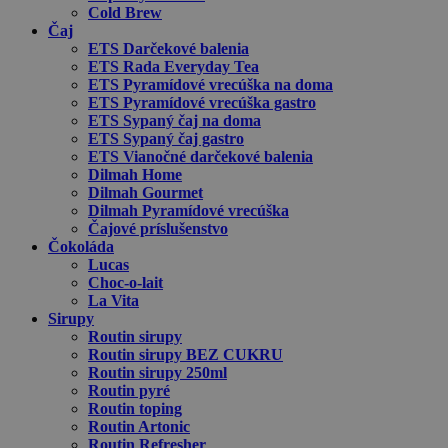
Cold Brew
Čaj
ETS Darčekové balenia
ETS Rada Everyday Tea
ETS Pyramídové vrecúška na doma
ETS Pyramídové vrecúška gastro
ETS Sypaný čaj na doma
ETS Sypaný čaj gastro
ETS Vianočné darčekové balenia
Dilmah Home
Dilmah Gourmet
Dilmah Pyramídové vrecúška
Čajové príslušenstvo
Čokoláda
Lucas
Choc-o-lait
La Vita
Sirupy
Routin sirupy
Routin sirupy BEZ CUKRU
Routin sirupy 250ml
Routin pyré
Routin toping
Routin Artonic
Routin Refresher