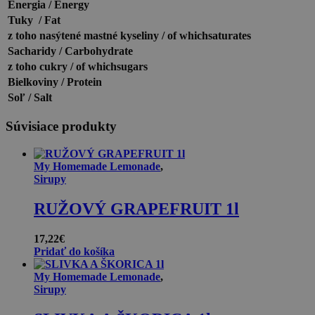
Energia / Energy
Tuky / Fat
z toho nasýtené mastné kyseliny / of whichsaturates
Sacharidy / Carbohydrate
z toho cukry / of whichsugars
Bielkoviny / Protein
Soľ / Salt
Súvisiace produkty
My Homemade Lemonade
,
Sirupy
RUŽOVÝ GRAPEFRUIT 1l
17,22
€
Pridať do košíka
My Homemade Lemonade
,
Sirupy