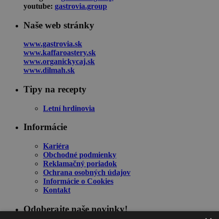
youtube:
gastrovia.group
Naše web stránky
www.gastrovia.sk
www.kaffaroastery.sk
www.organickycaj.sk
www.dilmah.sk
Tipy na recepty
Letní hrdinovia
Informácie
Kariéra
Obchodné podmienky
Reklamačný poriadok
Ochrana osobných údajov
Informácie o Cookies
Kontakt
Odoberajte naše novinky!