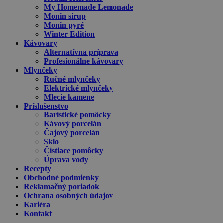
My Homemade Lemonade
Monin sirup
Monin pyré
Winter Edition
Kávovary
Alternatívna príprava
Profesionálne kávovary
Mlynčeky
Ručné mlynčeky
Elektrické mlynčeky
Mlecie kamene
Príslušenstvo
Baristické pomôcky
Kávový porcelán
Čajový porcelán
Sklo
Čistiace pomôcky
Úprava vody
Recepty
Obchodné podmienky
Reklamačný poriadok
Ochrana osobných údajov
Kariéra
Kontakt