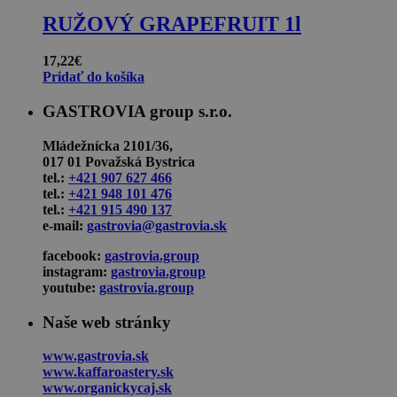
RUŽOVÝ GRAPEFRUIT 1l
17,22
€
Pridať do košíka
GASTROVIA group s.r.o.
Mládežnícka 2101/36,
017 01 Považská Bystrica
tel.:
+421 907 627 466
tel.:
+421 948 101 476
tel.:
+421 915 490 137
e-mail:
gastrovia@gastrovia.sk
facebook:
gastrovia.group
instagram:
gastrovia.group
youtube:
gastrovia.group
Naše web stránky
www.gastrovia.sk
www.kaffaroastery.sk
www.organickycaj.sk