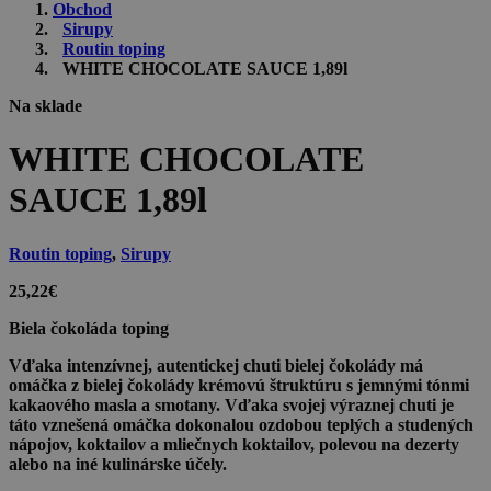
Obchod
Sirupy
Routin toping
WHITE CHOCOLATE SAUCE 1,89l
Na sklade
WHITE CHOCOLATE
SAUCE 1,89l
Routin toping
,
Sirupy
25,22
€
Biela čokoláda toping
Vďaka intenzívnej, autentickej chuti bielej čokolády má
omáčka z bielej čokolády krémovú štruktúru s jemnými tónmi
kakaového masla a smotany. Vďaka svojej výraznej chuti je
táto vznešená omáčka dokonalou ozdobou teplých a studených
nápojov, koktailov a mliečnych koktailov, polevou na dezerty
alebo na iné kulinárske účely.