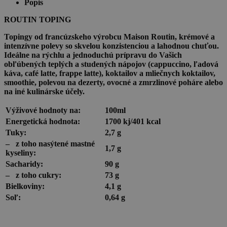
1,89l
Popis
ROUTIN TOPING
Topingy
od francúzskeho výrobcu
Maison Routin,
krémové a
intenzívne polevy so skvelou konzistenciou a lahodnou chuťou.
Ideálne na rýchlu a jednoduchú prípravu do Vašich
obľúbených teplých a studených nápojov (cappuccino, ľadová
káva, café latte, frappe latte)
, koktailov a mliečnych koktailov,
smoothie, polevou na dezerty, ovocné a zmrzlinové poháre alebo
na iné kulinárske účely.
Výživové hodnoty na:
100ml
Energetická hodnota:
1700 kj/401 kcal
Tuky:
2,7 g
–
z toho nasýtené mastné
1,7 g
kyseliny:
Sacharidy:
90 g
–
z toho cukry:
73 g
Bielkoviny:
4,1 g
Soľ:
0,64 g