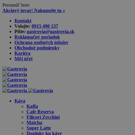
Presunúť hore
Akciový tovar! Nakupujte tu »
Skip
Kontakt
to
Volajte:
0915 490 137‬
content
Píšte:
gastrovia@gastrovia.sk‬
Reklamačný poriadok
Ochrana osobných údajov
Obchodné podmienky
Kariéra
Môj účet
Káva
Kaffa
Cafe Reserva
Filicori Zecchini
Matcha
Super Latte
Doplnky ku káve