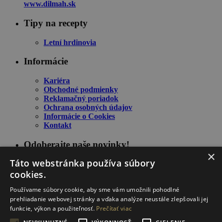
www.dilmah.sk
Tipy na recepty
Letní hrdinovia
Informácie
Kariéra
Obchodné podmienky
Reklamačný poriadok
Ochrana osobných údajov
Informácie o Cookies
Kontakt
Odoberajte naše novinky!
×
Táto webstránka používa súbory
cookies.
Používame súbory cookie, aby sme vám umožnili pohodlné
prehliadanie webovej stránky a vďaka analýze neustále zlepšovali jej
funkcie, výkon a použiteľnosť.
Prečítať viac