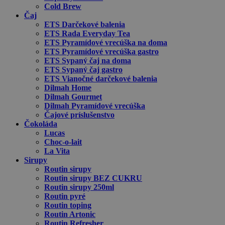
Cold Brew
Čaj
ETS Darčekové balenia
ETS Rada Everyday Tea
ETS Pyramídové vrecúška na doma
ETS Pyramídové vrecúška gastro
ETS Sypaný čaj na doma
ETS Sypaný čaj gastro
ETS Vianočné darčekové balenia
Dilmah Home
Dilmah Gourmet
Dilmah Pyramídové vrecúška
Čajové príslušenstvo
Čokoláda
Lucas
Choc-o-lait
La Vita
Sirupy
Routin sirupy
Routin sirupy BEZ CUKRU
Routin sirupy 250ml
Routin pyré
Routin toping
Routin Artonic
Routin Refresher