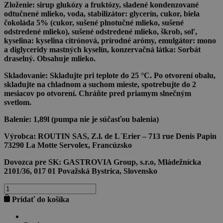
Zloženie:
sirup glukózy a fruktózy
,
sladené kondenzované
odtučnené
mlieko
, voda, stabilizátor: glycerín, cukor, biela
čokoláda 5% (cukor, sušené plnotučné
mlieko
, sušené
odstredené
mlieko
), sušené odstredené
mlieko
, škrob, soľ,
kyselina: kyselina citrónová, prírodné arómy, emulgátor: mono
a diglyceridy mastných kyselín, konzervačná látka: Sorbát
draselný. Obsahuje
mlieko
.
Skladovanie:
Skladujte pri teplote do 25 °C. Po otvorení obalu,
skladujte na chladnom a suchom mieste, spotrebujte do 2
mesiacov po otvorení. Chráňte pred priamym slnečným
svetlom.
Balenie:
1,89l (pumpa nie je súčasťou balenia)
Výrobca:
ROUTIN SAS, Z.l. de L´Erier – 713 rue Denis Papin
73290 La Motte Servolex, Francúzsko
Dovozca pre SK:
GASTROVIA Group, s.r.o, Mládežnícka
2101/36, 017 01 Považská Bystrica, Slovensko
množstvo
WHITE
Pridať do košíka
CHOCOLATE
SAUCE