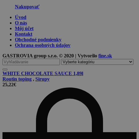
Nakupovať
Úvod
O nás
Môj účet
Kontakt
Obchodné podmienky
Ochrana osobných údajov
GASTROVIA group s.r.o. © 2020 | Vytvorilo
fine.sk
Vyhľadávanie
pre
WHITE CHOCOLATE SAUCE 1,89l
Routin toping
,
Sirupy
25,22
€