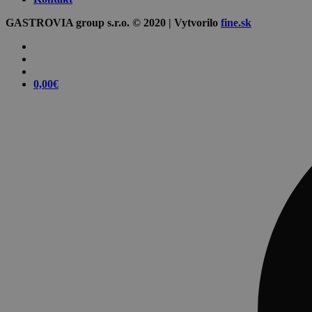
GASTROVIA group s.r.o. © 2020 | Vytvorilo
fine.sk
0,00
€