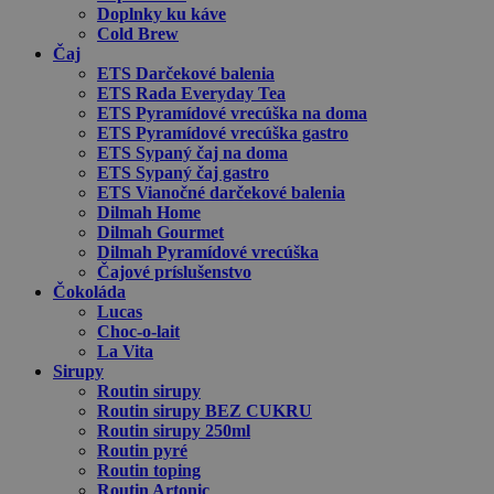
Doplnky ku káve
Cold Brew
Čaj
ETS Darčekové balenia
ETS Rada Everyday Tea
ETS Pyramídové vrecúška na doma
ETS Pyramídové vrecúška gastro
ETS Sypaný čaj na doma
ETS Sypaný čaj gastro
ETS Vianočné darčekové balenia
Dilmah Home
Dilmah Gourmet
Dilmah Pyramídové vrecúška
Čajové príslušenstvo
Čokoláda
Lucas
Choc-o-lait
La Vita
Sirupy
Routin sirupy
Routin sirupy BEZ CUKRU
Routin sirupy 250ml
Routin pyré
Routin toping
Routin Artonic