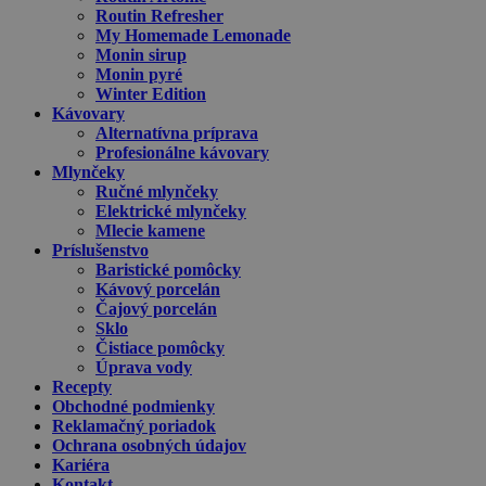
Routin Refresher
My Homemade Lemonade
Monin sirup
Monin pyré
Winter Edition
Kávovary
Alternatívna príprava
Profesionálne kávovary
Mlynčeky
Ručné mlynčeky
Elektrické mlynčeky
Mlecie kamene
Príslušenstvo
Baristické pomôcky
Kávový porcelán
Čajový porcelán
Sklo
Čistiace pomôcky
Úprava vody
Recepty
Obchodné podmienky
Reklamačný poriadok
Ochrana osobných údajov
Kariéra
Kontakt