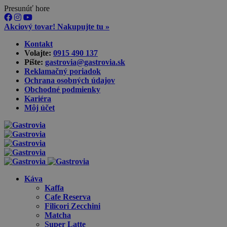
Presunúť hore
Akciový tovar! Nakupujte tu »
Skip
Kontakt
to
Volajte:
0915 490 137‬
content
Píšte:
gastrovia@gastrovia.sk‬
Reklamačný poriadok
Ochrana osobných údajov
Obchodné podmienky
Kariéra
Môj účet
Káva
Kaffa
Cafe Reserva
Filicori Zecchini
Matcha
Super Latte