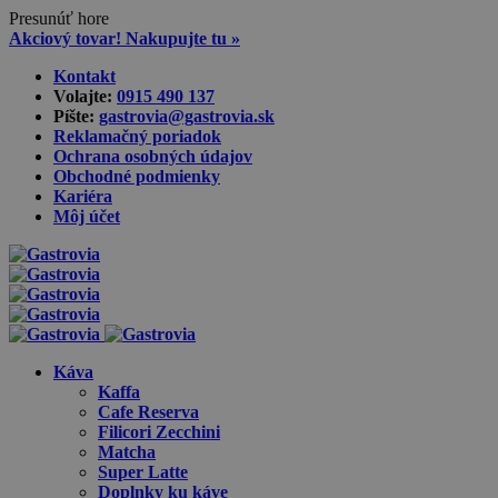
Presunúť hore
Akciový tovar! Nakupujte tu »
Skip
Kontakt
to
Volajte:
0915 490 137‬
content
Píšte:
gastrovia@gastrovia.sk‬
Reklamačný poriadok
Ochrana osobných údajov
Obchodné podmienky
Kariéra
Môj účet
Káva
Kaffa
Cafe Reserva
Filicori Zecchini
Matcha
Super Latte
Doplnky ku káve