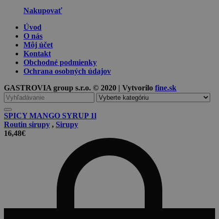
Nakupovať
Úvod
O nás
Môj účet
Kontakt
Obchodné podmienky
Ochrana osobných údajov
GASTROVIA group s.r.o. © 2020 | Vytvorilo
fine.sk
Vyhľadávanie
pre
SPICY MANGO SYRUP 1l
Routin sirupy
,
Sirupy
16,48
€