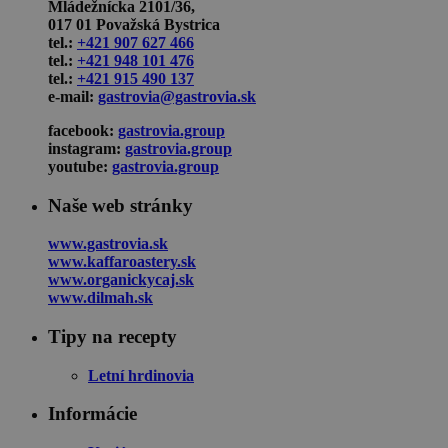
Mládežnícka 2101/36,
017 01 Považská Bystrica
tel.:
+421 907 627 466
tel.:
+421 948 101 476
tel.:
+421 915 490 137
e-mail:
gastrovia@gastrovia.sk
facebook:
gastrovia.group
instagram:
gastrovia.group
youtube:
gastrovia.group
Naše web stránky
www.gastrovia.sk
www.kaffaroastery.sk
www.organickycaj.sk
www.dilmah.sk
Tipy na recepty
Letní hrdinovia
Informácie