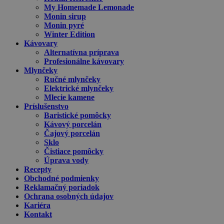
My Homemade Lemonade
Monin sirup
Monin pyré
Winter Edition
Kávovary
Alternatívna príprava
Profesionálne kávovary
Mlynčeky
Ručné mlynčeky
Elektrické mlynčeky
Mlecie kamene
Príslušenstvo
Baristické pomôcky
Kávový porcelán
Čajový porcelán
Sklo
Čistiace pomôcky
Úprava vody
Recepty
Obchodné podmienky
Reklamačný poriadok
Ochrana osobných údajov
Kariéra
Kontakt