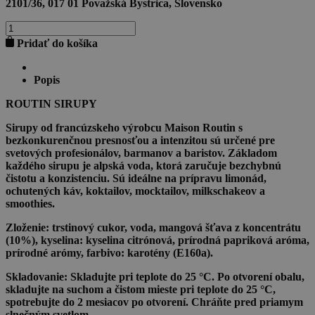
2101/36, 017 01 Považská Bystrica, Slovensko
množstvo
SPICY
Pridať do košíka
MANGO
SYRUP
1l
Popis
ROUTIN SIRUPY
Sirupy
od francúzskeho výrobcu
Maison Routin
s
bezkonkurenčnou presnosťou a intenzitou sú určené pre
svetových profesionálov, barmanov a baristov. Základom
každého sirupu je alpská voda, ktorá zaručuje bezchybnú
čistotu a konzistenciu. Sú ideálne na prípravu limonád,
ochutených káv, koktailov, mocktailov, milkschakeov a
smoothies.
Zloženie:
trstinový cukor, voda, mangová šťava z koncentrátu
(10%), kyselina: kyselina citrónová, prírodná papriková aróma,
prírodné arómy, farbivo: karotény (E160a).
Skladovanie:
Skladujte pri teplote do 25 °C. Po otvorení obalu,
skladujte na suchom a čistom mieste pri teplote do 25 °C,
spotrebujte do 2 mesiacov po otvorení. Chráňte pred priamym
slnečným svetlom.