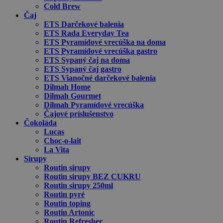
Cold Brew
Čaj
ETS Darčekové balenia
ETS Rada Everyday Tea
ETS Pyramídové vrecúška na doma
ETS Pyramídové vrecúška gastro
ETS Sypaný čaj na doma
ETS Sypaný čaj gastro
ETS Vianočné darčekové balenia
Dilmah Home
Dilmah Gourmet
Dilmah Pyramídové vrecúška
Čajové príslušenstvo
Čokoláda
Lucas
Choc-o-lait
La Vita
Sirupy
Routin sirupy
Routin sirupy BEZ CUKRU
Routin sirupy 250ml
Routin pyré
Routin toping
Routin Artonic
Routin Refresher