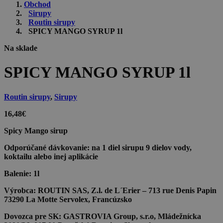
Obchod
Sirupy
Routin sirupy
SPICY MANGO SYRUP 1l
Na sklade
SPICY MANGO SYRUP 1l
Routin sirupy
,
Sirupy
16,48
€
Spicy Mango sirup
Odporúčané dávkovanie:
na 1 diel sirupu 9 dielov vody,
koktailu alebo inej aplikácie
Balenie:
1l
Výrobca:
ROUTIN SAS, Z.l. de L´Erier – 713 rue Denis Papin
73290 La Motte Servolex, Francúzsko
Dovozca pre SK:
GASTROVIA Group, s.r.o, Mládežnícka