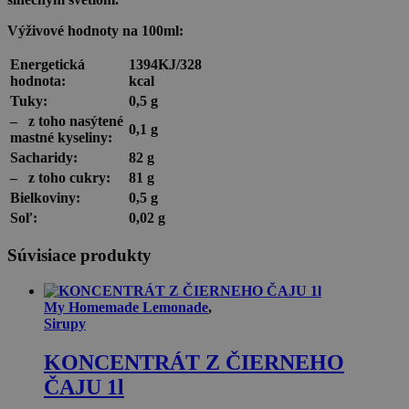
Výživové hodnoty na 100ml:
Energetická
1394KJ/328
hodnota:
kcal
Tuky:
0,5 g
–
z toho nasýtené
0,1 g
mastné kyseliny:
Sacharidy:
82 g
–
z toho cukry:
81 g
Bielkoviny:
0,5 g
Soľ:
0,02 g
Súvisiace produkty
My Homemade Lemonade
,
Sirupy
KONCENTRÁT Z ČIERNEHO
ČAJU 1l