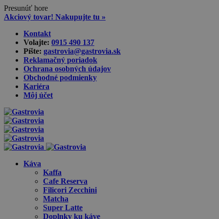
Presunúť hore
Akciový tovar! Nakupujte tu »
Skip
Kontakt
to
Volajte:
0915 490 137‬
content
Píšte:
gastrovia@gastrovia.sk‬
Reklamačný poriadok
Ochrana osobných údajov
Obchodné podmienky
Kariéra
Môj účet
Káva
Kaffa
Cafe Reserva
Filicori Zecchini
Matcha
Super Latte
Doplnky ku káve