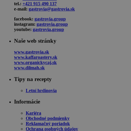
tel.:
+421 915 490 137
e-mail:
gastrovia@gastrovia.sk
facebook:
gastrovia.group
instagram:
gastrovia.group
youtube:
gastrovia.group
Naše web stránky
www.gastrovia.sk
www.kaffaroastery.sk
www.organickycaj.sk
www.dilmah.sk
Tipy na recepty
Letní hrdinovia
Informácie
Kariéra
Obchodné podmienky
Reklamačný poriadok
Ochrana osobných údajov