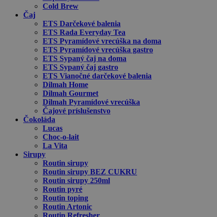
Cold Brew
Čaj
ETS Darčekové balenia
ETS Rada Everyday Tea
ETS Pyramídové vrecúška na doma
ETS Pyramídové vrecúška gastro
ETS Sypaný čaj na doma
ETS Sypaný čaj gastro
ETS Vianočné darčekové balenia
Dilmah Home
Dilmah Gourmet
Dilmah Pyramídové vrecúška
Čajové príslušenstvo
Čokoláda
Lucas
Choc-o-lait
La Vita
Sirupy
Routin sirupy
Routin sirupy BEZ CUKRU
Routin sirupy 250ml
Routin pyré
Routin toping
Routin Artonic
Routin Refresher