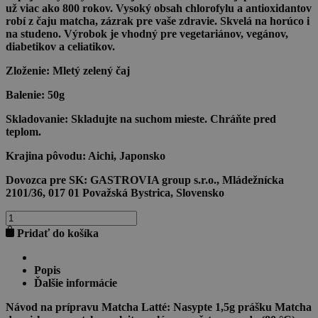
už viac ako 800 rokov. Vysoký obsah chlorofylu a antioxidantov
robí z čaju matcha, zázrak pre vaše zdravie. Skvelá na horúco i
na studeno. Výrobok je vhodný pre vegetariánov, vegánov,
diabetikov a celiatikov.
Zloženie:
Mletý zelený čaj
Balenie:
50g
Skladovanie:
Skladujte na suchom mieste. Chráňte pred
teplom.
Krajina pôvodu:
Aichi, Japonsko
Dovozca pre SK:
GASTROVIA group s.r.o., Mládežnícka
2101/36, 017 01 Považská Bystrica, Slovensko
množstvo
SPECIALTY
Pridať do košíka
JAPANESE
BIO
MATCHA
Popis
TEA
Ďalšie informácie
50g
Návod na prípravu Matcha Latté:
Nasypte 1,5g prášku Matcha