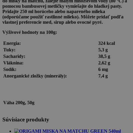
do misky na matchu, zalejte malým množstvom vody (80 °C) a
pomocou bambusovej metličky vymiešajte do hladkej pasty.
Pridajte 250 ml horúceho alebo napareného mlieka
(odporúčame použiť rastlinné mlieko). Môžete pridať podľa
vlastnej preferencie med, sirup alebo ovocné pyré.
Výživové hodnoty na 100g:
Energia:
324 kcal
Tuky:
5,3 g
Sacharidy:
38,5 g
Vláknina:
2,62 g
Sodík:
6 mg
Anorganické zložky (minerály):
7,4 g
Váha
200g, 50g
Súvisiace produkty