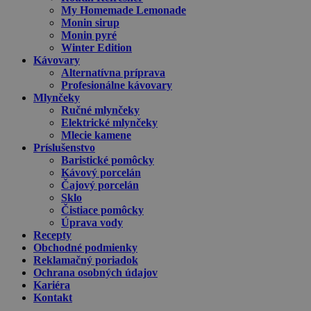
My Homemade Lemonade
Monin sirup
Monin pyré
Winter Edition
Kávovary
Alternatívna príprava
Profesionálne kávovary
Mlynčeky
Ručné mlynčeky
Elektrické mlynčeky
Mlecie kamene
Príslušenstvo
Baristické pomôcky
Kávový porcelán
Čajový porcelán
Sklo
Čistiace pomôcky
Úprava vody
Recepty
Obchodné podmienky
Reklamačný poriadok
Ochrana osobných údajov
Kariéra
Kontakt