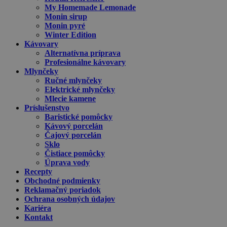
My Homemade Lemonade
Monin sirup
Monin pyré
Winter Edition
Kávovary
Alternatívna príprava
Profesionálne kávovary
Mlynčeky
Ručné mlynčeky
Elektrické mlynčeky
Mlecie kamene
Príslušenstvo
Baristické pomôcky
Kávový porcelán
Čajový porcelán
Sklo
Čistiace pomôcky
Úprava vody
Recepty
Obchodné podmienky
Reklamačný poriadok
Ochrana osobných údajov
Kariéra
Kontakt