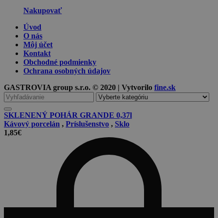
Nakupovať
Úvod
O nás
Môj účet
Kontakt
Obchodné podmienky
Ochrana osobných údajov
GASTROVIA group s.r.o. © 2020 | Vytvorilo
fine.sk
Vyhľadávanie
pre
SKLENENÝ POHÁR GRANDE 0,37l
Kávový porcelán
,
Príslušenstvo
,
Sklo
1,85
€