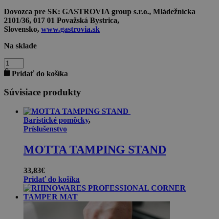
Dovozca pre SK:
GASTROVIA group s.r.o., Mládežnícka
2101/36, 017 01 Považská Bystrica,
Slovensko,
www.gastrovia.sk
Na sklade
množstvo
SKLENENÝ
Pridať do košíka
POHÁR
GRANDE
Súvisiace produkty
0,37l
Baristické pomôcky
,
Príslušenstvo
MOTTA TAMPING STAND
33,83
€
Pridať do košíka