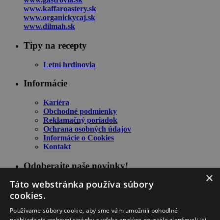
www.kaffaroastery.sk
www.organickycaj.sk
www.dilmah.sk
Tipy na recepty
Letní hrdinovia
Informácie
Kariéra
Obchodné podmienky
Reklamačný poriadok
Ochrana osobných údajov
Informácie o Cookies
Kontakt
Odoberajte naše novinky!
×
Táto webstránka používa súbory
cookies.
Používame súbory cookie, aby sme vám umožnili pohodlné
prehliadanie webovej stránky a vďaka analýze neustále zlepšovali jej