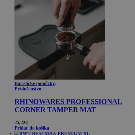
Baristické pomôcky
,
Príslušenstvo
RHINOWARES PROFESSIONAL
CORNER TAMPER MAT
25,22
€
Pridať do košíka