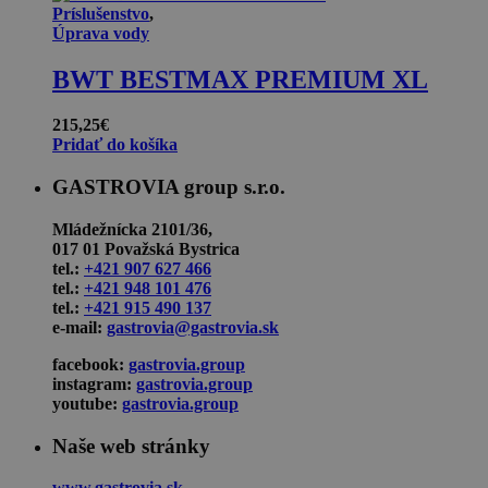
Príslušenstvo
,
Úprava vody
BWT BESTMAX PREMIUM XL
215,25
€
Pridať do košíka
GASTROVIA group s.r.o.
Mládežnícka 2101/36,
017 01 Považská Bystrica
tel.:
+421 907 627 466
tel.:
+421 948 101 476
tel.:
+421 915 490 137
e-mail:
gastrovia@gastrovia.sk
facebook:
gastrovia.group
instagram:
gastrovia.group
youtube:
gastrovia.group
Naše web stránky
www.gastrovia.sk