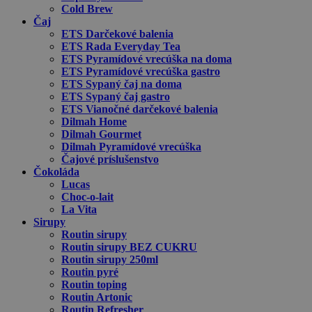
Cold Brew
Čaj
ETS Darčekové balenia
ETS Rada Everyday Tea
ETS Pyramídové vrecúška na doma
ETS Pyramídové vrecúška gastro
ETS Sypaný čaj na doma
ETS Sypaný čaj gastro
ETS Vianočné darčekové balenia
Dilmah Home
Dilmah Gourmet
Dilmah Pyramídové vrecúška
Čajové príslušenstvo
Čokoláda
Lucas
Choc-o-lait
La Vita
Sirupy
Routin sirupy
Routin sirupy BEZ CUKRU
Routin sirupy 250ml
Routin pyré
Routin toping
Routin Artonic
Routin Refresher