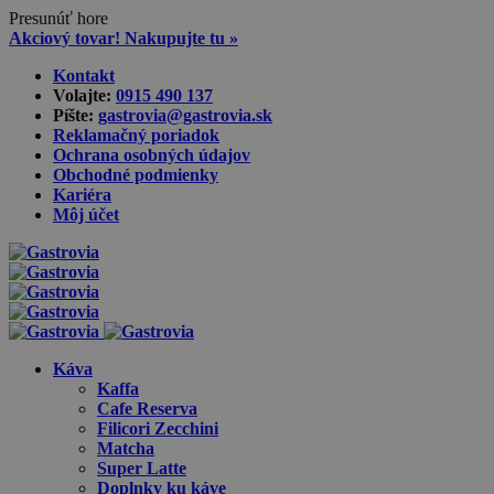
Presunúť hore
Akciový tovar! Nakupujte tu »
Skip
Kontakt
to
Volajte:
0915 490 137‬
content
Píšte:
gastrovia@gastrovia.sk‬
Reklamačný poriadok
Ochrana osobných údajov
Obchodné podmienky
Kariéra
Môj účet
Káva
Kaffa
Cafe Reserva
Filicori Zecchini
Matcha
Super Latte
Doplnky ku káve