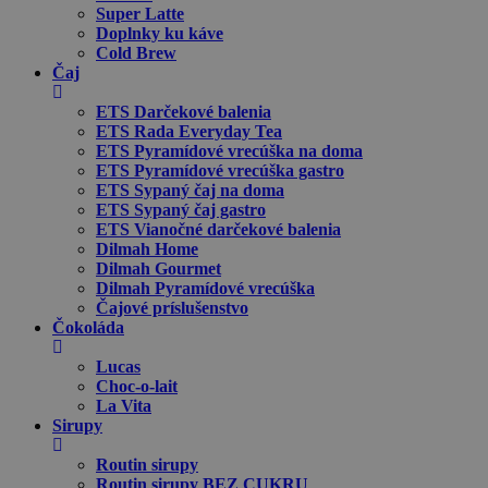
Super Latte
Doplnky ku káve
Cold Brew
Čaj
ETS Darčekové balenia
ETS Rada Everyday Tea
ETS Pyramídové vrecúška na doma
ETS Pyramídové vrecúška gastro
ETS Sypaný čaj na doma
ETS Sypaný čaj gastro
ETS Vianočné darčekové balenia
Dilmah Home
Dilmah Gourmet
Dilmah Pyramídové vrecúška
Čajové príslušenstvo
Čokoláda
Lucas
Choc-o-lait
La Vita
Sirupy
Routin sirupy
Routin sirupy BEZ CUKRU