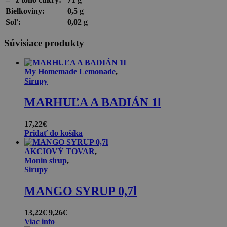
Bielkoviny:
0,5 g
Soľ:
0,02 g
Súvisiace produkty
My Homemade Lemonade
,
Sirupy
MARHUĽA A BADIÁN 1l
17,22
€
Pridať do košíka
AKCIOVÝ TOVAR
,
Monin sirup
,
Sirupy
MANGO SYRUP 0,7l
Pôvodná
Aktuálna
13,22
€
9,26
€
cena
cena
Viac info