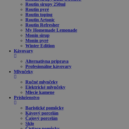
Routin sirupy 250ml
Routin pyré
Routin toping
Routin Artonic
Routin Refresher
My Homemade Lemonade
Monin sirup
Monin pyré
Winter Edition
Kávovary
Alternatívna príprava
Profesionálne kávovary
Mlynčeky
Ručné mlynčeky
Elektrické mlynčeky
Mlecie kamene
Príslušenstvo
Baristické pomôcky
Kávový porcelán
Čajový porcelán
Sklo
Čistiace pomôcky