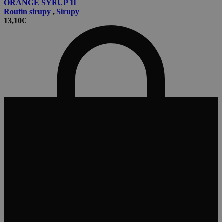
ORANGE SYRUP 1l
Routin sirupy
,
Sirupy
13,10
€