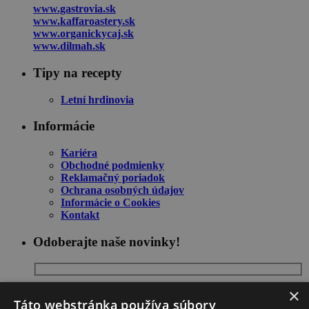
www.gastrovia.sk
www.kaffaroastery.sk
www.organickycaj.sk
www.dilmah.sk
Tipy na recepty
Letní hrdinovia
Informácie
Kariéra
Obchodné podmienky
Reklamačný poriadok
Ochrana osobných údajov
Informácie o Cookies
Kontakt
Odoberajte naše novinky!
×
Táto webstránka používa súbory