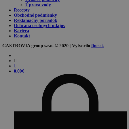
Úprava vody
Recepty
Obchodné podmienky
Reklamačný poriadok
Ochrana osobných údajov
Kariéra
Kontakt
GASTROVIA group s.r.o. © 2020 | Vytvorilo
fine.sk
0,00
€