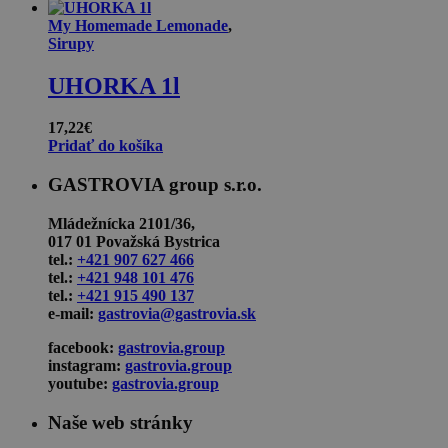
bola:
je:
13,22€.
9,26€.
My Homemade Lemonade
,
Sirupy
UHORKA 1l
17,22
€
Pridať do košíka
GASTROVIA group s.r.o.
Mládežnícka 2101/36,
017 01 Považská Bystrica
tel.:
+421 907 627 466
tel.:
+421 948 101 476
tel.:
+421 915 490 137
e-mail:
gastrovia@gastrovia.sk
facebook:
gastrovia.group
instagram:
gastrovia.group
youtube:
gastrovia.group
Naše web stránky