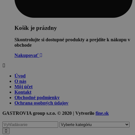
Košík je prázdny
Skontrolujte si dostupné produkty a prejdite k nákupu v
obchode
Nakupovať
Úvod
O nás
Môj účet
Kontakt
Obchodné podmienky
Ochrana osobných údajov
GASTROVIA group s.r.o. © 2020 | Vytvorilo
fine.sk
Vyhľadávanie
pre