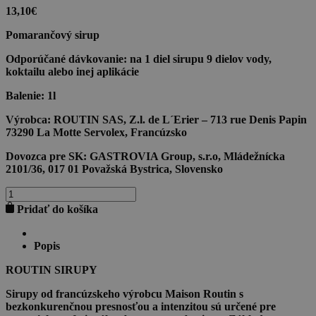
13,10
€
Pomarančový sirup
Odporúčané dávkovanie:
na 1 diel sirupu 9 dielov vody,
koktailu alebo inej aplikácie
Balenie:
1l
Výrobca:
ROUTIN SAS, Z.l. de L´Erier – 713 rue Denis Papin
73290 La Motte Servolex, Francúzsko
Dovozca pre SK:
GASTROVIA Group, s.r.o, Mládežnícka
2101/36, 017 01 Považská Bystrica, Slovensko
množstvo
ORANGE
Pridať do košíka
SYRUP
1l
Popis
ROUTIN SIRUPY
Sirupy
od francúzskeho výrobcu
Maison Routin
s
bezkonkurenčnou presnosťou a intenzitou sú určené pre