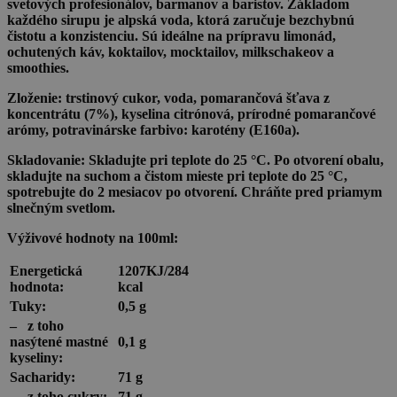
svetových profesionálov, barmanov a baristov. Základom
každého sirupu je alpská voda, ktorá zaručuje bezchybnú
čistotu a konzistenciu. Sú ideálne na prípravu limonád,
ochutených káv, koktailov, mocktailov, milkschakeov a
smoothies.
Zloženie:
trstinový cukor, voda, pomarančová šťava z
koncentrátu (7%), kyselina citrónová, prírodné pomarančové
arómy, potravinárske farbivo: karotény (E160a).
Skladovanie:
Skladujte pri teplote do 25 °C. Po otvorení obalu,
skladujte na suchom a čistom mieste pri teplote do 25 °C,
spotrebujte do 2 mesiacov po otvorení. Chráňte pred priamym
slnečným svetlom.
Výživové hodnoty na 100ml:
Energetická
1207KJ/284
hodnota:
kcal
Tuky:
0,5 g
–
z toho
nasýtené mastné
0,1 g
kyseliny:
Sacharidy:
71 g
–
z toho cukry:
71 g