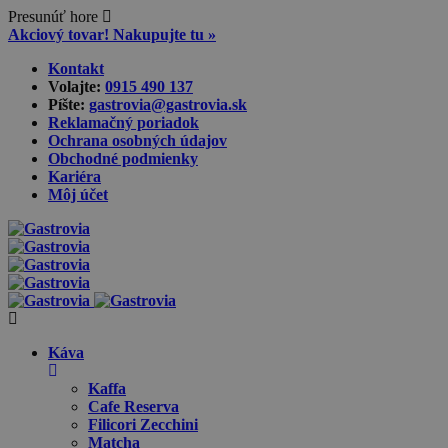
Presunúť hore
Akciový tovar! Nakupujte tu »
Skip
Kontakt
to
Volajte:
0915 490 137‬
content
Píšte:
gastrovia@gastrovia.sk‬
Reklamačný poriadok
Ochrana osobných údajov
Obchodné podmienky
Kariéra
Môj účet
Káva
Kaffa
Cafe Reserva
Filicori Zecchini
Matcha