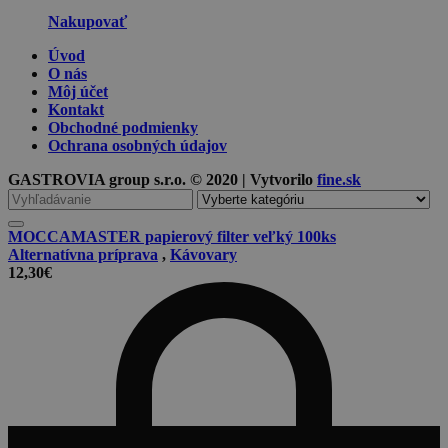
Nakupovať
Úvod
O nás
Môj účet
Kontakt
Obchodné podmienky
Ochrana osobných údajov
GASTROVIA group s.r.o. © 2020 | Vytvorilo
fine.sk
Vyhľadávanie
pre
MOCCAMASTER papierový filter veľký 100ks
Alternatívna príprava
,
Kávovary
12,30
€