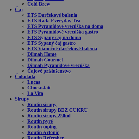
Cold Brew
Čaj
ETS Darčekové balenia
ETS Rada Everyday Tea
ETS Pyramídové vrecúška na doma
ETS Pyramídové vrecúška gastro
ETS Sypaný čaj na doma
ETS Sypaný čaj gastro
ETS Vianočné darčekové balenia
Dilmah Home
Dilmah Gourmet
Dilmah Pyramídové vrecúška
Čajové príslušenstvo
Čokoláda
Lucas
Choc-o-lait
La Vita
Sirupy
Routin sirupy
Routin sirupy BEZ CUKRU
Routin sirupy 250ml
Routin pyré
Routin toping
Routin Artonic
Routin Refresher