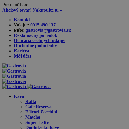
Presunúť hore
Akciový tovar! Nakupujte tu »
Skip
Kontakt
to
Volajte:
0915 490 137‬
content
Píšte:
gastrovia@gastrovia.sk‬
Reklamačný poriadok
Ochrana osobných údajov
Obchodné podmienky
Kariéra
Môj účet
Káva
Kaffa
Cafe Reserva
Filicori Zecchini
Matcha
Super Latte
Doplnky ku káve