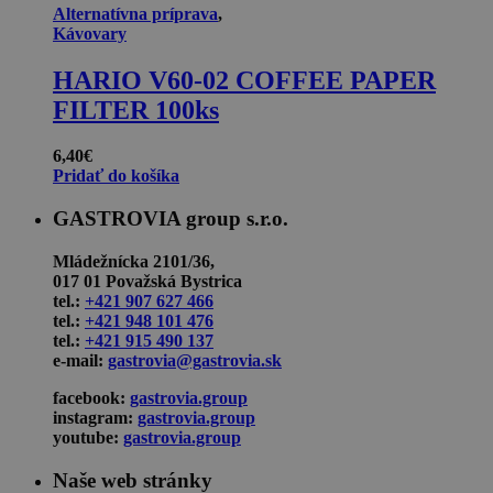
Alternatívna príprava
,
Kávovary
HARIO V60-02 COFFEE PAPER
FILTER 100ks
6,40
€
Pridať do košíka
GASTROVIA group s.r.o.
Mládežnícka 2101/36,
017 01 Považská Bystrica
tel.:
+421 907 627 466
tel.:
+421 948 101 476
tel.:
+421 915 490 137
e-mail:
gastrovia@gastrovia.sk
facebook:
gastrovia.group
instagram:
gastrovia.group
youtube:
gastrovia.group
Naše web stránky