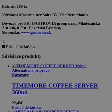
Balenie:
100 ks
Výrobca:
Moccamaster Sales BV, The Netherlands
Dovozca pre SK:
GASTROVIA group s.r.o., Mládežnícka
2101/36, 017 01 Považská Bystrica,
Slovensko,
www.gastrovia.sk
množstvo
MOCCAMASTER
Pridať do košíka
papierový
filter
Súvisiace produkty
veľký
100ks
Alternatívna príprava
,
Kávovary
TIMEMORE COFFEE SERVER
360ml
22,45
€
Pridať do košíka