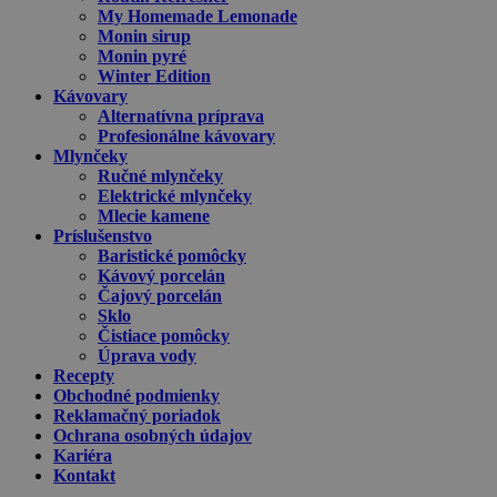
My Homemade Lemonade
Monin sirup
Monin pyré
Winter Edition
Kávovary
Alternatívna príprava
Profesionálne kávovary
Mlynčeky
Ručné mlynčeky
Elektrické mlynčeky
Mlecie kamene
Príslušenstvo
Baristické pomôcky
Kávový porcelán
Čajový porcelán
Sklo
Čistiace pomôcky
Úprava vody
Recepty
Obchodné podmienky
Reklamačný poriadok
Ochrana osobných údajov
Kariéra
Kontakt