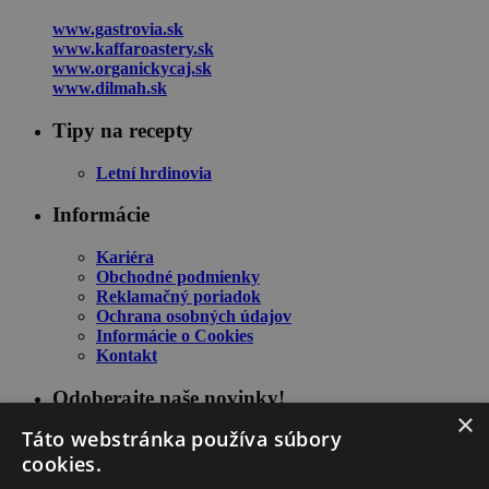
www.gastrovia.sk
www.kaffaroastery.sk
www.organickycaj.sk
www.dilmah.sk
Tipy na recepty
Letní hrdinovia
Informácie
Kariéra
Obchodné podmienky
Reklamačný poriadok
Ochrana osobných údajov
Informácie o Cookies
Kontakt
Odoberajte naše novinky!
×
Táto webstránka používa súbory
cookies.