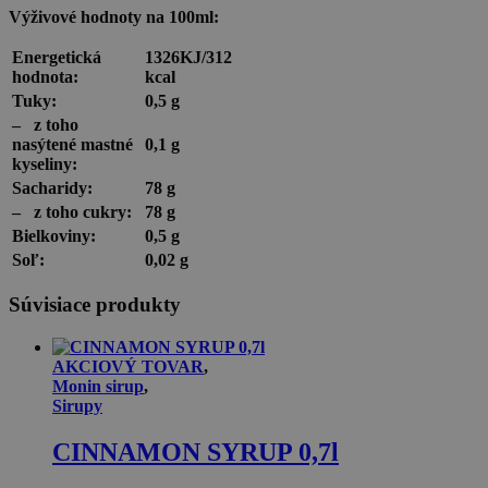
Výživové hodnoty na 100ml:
Energetická
1326KJ/312
hodnota:
kcal
Tuky:
0,5 g
–
z toho
nasýtené mastné
0,1 g
kyseliny:
Sacharidy:
78 g
–
z toho cukry:
78 g
Bielkoviny:
0,5 g
Soľ:
0,02 g
Súvisiace produkty
AKCIOVÝ TOVAR
,
Monin sirup
,
Sirupy
CINNAMON SYRUP 0,7l