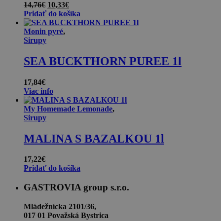
Pôvodná
Aktuálna
14,76
€
10,33
€
cena
cena
Pridať do košíka
bola:
je:
14,76€.
10,33€.
Monin pyré
,
Sirupy
SEA BUCKTHORN PUREE 1l
17,84
€
Viac info
My Homemade Lemonade
,
Sirupy
MALINA S BAZALKOU 1l
17,22
€
Pridať do košíka
GASTROVIA group s.r.o.
Mládežnícka 2101/36,
017 01 Považská Bystrica