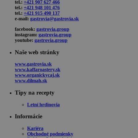
tel.:
+421 907 627 466
tel.:
+421 948 101 476
tel.:
+421 915 490 137
e-mail:
gastrovia@gastrovia.sk
facebook:
gastrovia.group
instagram:
gastrovia.group
youtube:
gastrovia.group
Naše web stránky
www.gastrovia.sk
www.kaffaroastery.sk
www.organickycaj.sk
www.dilmah.sk
Tipy na recepty
Letní hrdinovia
Informácie
Kariéra
Obchodné podmienky