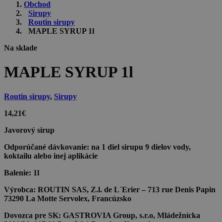
Obchod
Sirupy
Routin sirupy
MAPLE SYRUP 1l
Na sklade
MAPLE SYRUP 1l
Routin sirupy
,
Sirupy
14,21
€
Javorový sirup
Odporúčané dávkovanie:
na 1 diel sirupu 9 dielov vody,
koktailu alebo inej aplikácie
Balenie:
1l
Výrobca:
ROUTIN SAS, Z.l. de L´Erier – 713 rue Denis Papin
73290 La Motte Servolex, Francúzsko
Dovozca pre SK:
GASTROVIA Group, s.r.o, Mládežnícka