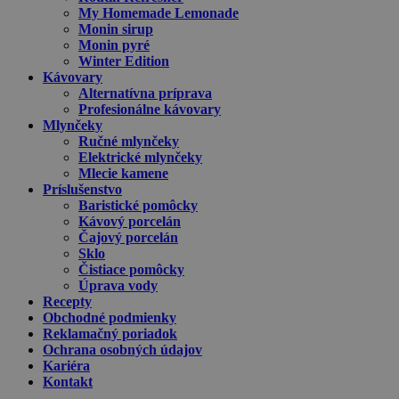
My Homemade Lemonade
Monin sirup
Monin pyré
Winter Edition
Kávovary
Alternatívna príprava
Profesionálne kávovary
Mlynčeky
Ručné mlynčeky
Elektrické mlynčeky
Mlecie kamene
Príslušenstvo
Baristické pomôcky
Kávový porcelán
Čajový porcelán
Sklo
Čistiace pomôcky
Úprava vody
Recepty
Obchodné podmienky
Reklamačný poriadok
Ochrana osobných údajov
Kariéra
Kontakt