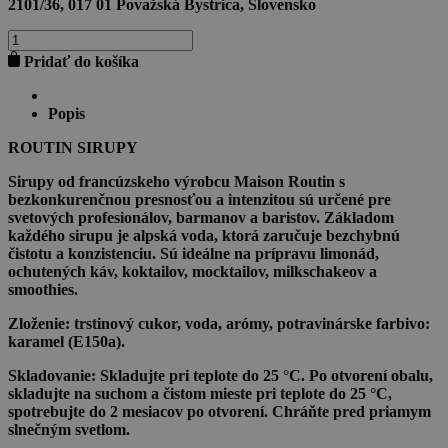
2101/36, 017 01 Považská Bystrica, Slovensko
množstvo
MAPLE
Pridať do košíka
SYRUP
1l
Popis
ROUTIN SIRUPY
Sirupy
od francúzskeho výrobcu
Maison Routin
s
bezkonkurenčnou presnosťou a intenzitou sú určené pre
svetových profesionálov, barmanov a baristov. Základom
každého sirupu je alpská voda, ktorá zaručuje bezchybnú
čistotu a konzistenciu. Sú ideálne na prípravu limonád,
ochutených káv, koktailov, mocktailov, milkschakeov a
smoothies.
Zloženie:
trstinový cukor, voda, arómy, potravinárske farbivo:
karamel (E150a).
Skladovanie:
Skladujte pri teplote do 25 °C. Po otvorení obalu,
skladujte na suchom a čistom mieste pri teplote do 25 °C,
spotrebujte do 2 mesiacov po otvorení. Chráňte pred priamym
slnečným svetlom.