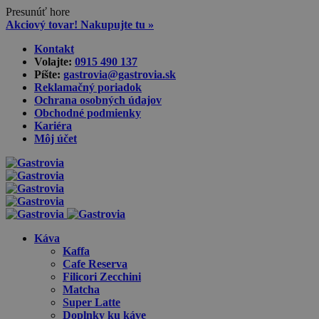
Presunúť hore
Akciový tovar! Nakupujte tu »
Skip
Kontakt
to
Volajte:
0915 490 137‬
content
Píšte:
gastrovia@gastrovia.sk‬
Reklamačný poriadok
Ochrana osobných údajov
Obchodné podmienky
Kariéra
Môj účet
Káva
Kaffa
Cafe Reserva
Filicori Zecchini
Matcha
Super Latte
Doplnky ku káve