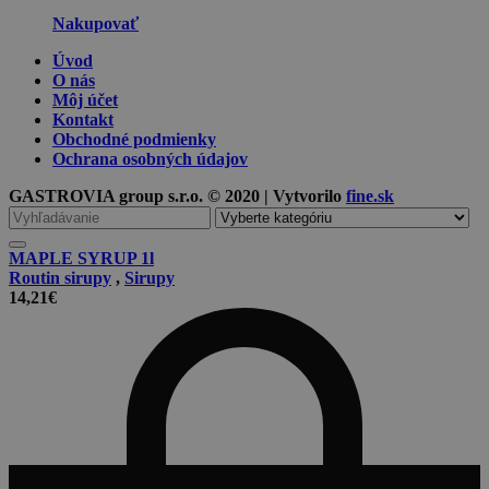
Nakupovať
Úvod
O nás
Môj účet
Kontakt
Obchodné podmienky
Ochrana osobných údajov
GASTROVIA group s.r.o. © 2020 | Vytvorilo
fine.sk
Vyhľadávanie
pre
MAPLE SYRUP 1l
Routin sirupy
,
Sirupy
14,21
€