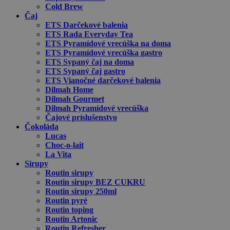
Cold Brew
Čaj
ETS Darčekové balenia
ETS Rada Everyday Tea
ETS Pyramídové vrecúška na doma
ETS Pyramídové vrecúška gastro
ETS Sypaný čaj na doma
ETS Sypaný čaj gastro
ETS Vianočné darčekové balenia
Dilmah Home
Dilmah Gourmet
Dilmah Pyramídové vrecúška
Čajové príslušenstvo
Čokoláda
Lucas
Choc-o-lait
La Vita
Sirupy
Routin sirupy
Routin sirupy BEZ CUKRU
Routin sirupy 250ml
Routin pyré
Routin toping
Routin Artonic
Routin Refresher