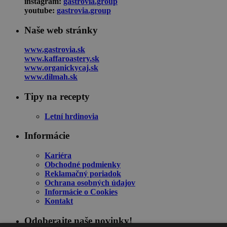
instagram:
gastrovia.group
youtube:
gastrovia.group
Naše web stránky
www.gastrovia.sk
www.kaffaroastery.sk
www.organickycaj.sk
www.dilmah.sk
Tipy na recepty
Letní hrdinovia
Informácie
Kariéra
Obchodné podmienky
Reklamačný poriadok
Ochrana osobných údajov
Informácie o Cookies
Kontakt
Odoberajte naše novinky!