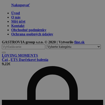
Nakupovať
Úvod
O nás
Môj účet
Kontakt
Obchodné podmienky
Ochrana osobných údajov
GASTROVIA group s.r.o. © 2020 | Vytvorilo
fine.sk
Vyhľadávanie
pre
LOVING MOMENTS
Čaj
,
ETS Darčekové balenia
9,22
€