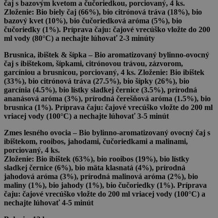
čaj s bazovým kvetom a čučoriedkou, porciovaný, 4 ks.
Zloženie: Bio biely čaj (66%), bio citrónová tráva (18%), bio
bazový kvet (10%), bio čučoriedková aróma (5%), bio
čučoriedky (1%). Príprava čaju: čajové vrecúško vložte do 200
ml vody (80°C) a nechajte lúhovať 2-3 minúty
Brusnica, ibištek & šípka
– Bio aromatizovaný bylinno-ovocný
čaj s ibištekom, šípkami, citrónovou trávou, zázvorom,
garcíniou a brusnicou, porciovaný, 4 ks. Zloženie: Bio ibištek
(33%), bio citrónová tráva (27.5%), bio šípky (26%), bio
garcínia (4.5%), bio lístky sladkej černice (3.5%), prírodná
ananásová aróma (3%), prírodná čerešňová aróma (1.5%), bio
brusnica (1%). Príprava čaju: čajové vrecúško vložte do 200 ml
vriacej vody (100°C) a nechajte lúhovať 3-5 minút
Zmes lesného ovocia
– Bio bylinno-aromatizovaný ovocný čaj s
ibištekom, rooibos, jahodami, čučoriedkami a malinami,
porciovaný, 4 ks.
Zloženie: Bio ibištek (63%), bio rooibos (19%), bio lístky
sladkej černice (6%), bio mäta klasnatá (4%), prírodná
jahodová aróma (3%), prírodná malinová aróma (2%), bio
maliny (1%), bio jahody (1%), bio čučoriedky (1%). Príprava
čaju: čajové vrecúško vložte do 200 ml vriacej vody (100°C) a
nechajte lúhovať 4-5 minút