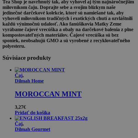
Tea Shop je navrhnutý tak, aby vyhovel aj tým najnáročnejším
milovníkom čaju. Doprajte sebe a svojim blízkym naše
jedinečné darčekové kolekcie, ktoré sú namiešané tak, aby
vyhoveli milovníkom tradičných i exotických chutí a ozvláštnili
každú výnimočnú udalosť. Ako fanúšikovia Matky Zeme
vyrábame čajové vrecúška a obaly na darčekové balenia z plne
kompostovateľných materiálov. Čajové vrecúška sú bez
sponiek, neobsahujú GMO a sú vyrobené z recyklovateľného
polyesteru.
Súvisiace produkty
Čaj
,
Dilmah Home
MOROCCAN MINT
3,27
€
Pridať do košíka
Čaj
,
Dilmah Gourmet