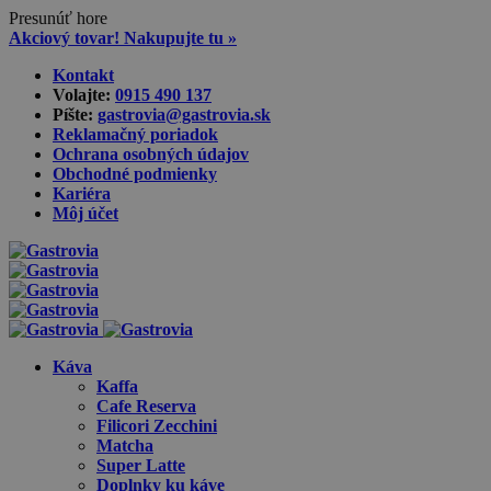
Presunúť hore
Akciový tovar! Nakupujte tu »
Skip
Kontakt
to
Volajte:
0915 490 137‬
content
Píšte:
gastrovia@gastrovia.sk‬
Reklamačný poriadok
Ochrana osobných údajov
Obchodné podmienky
Kariéra
Môj účet
Káva
Kaffa
Cafe Reserva
Filicori Zecchini
Matcha
Super Latte
Doplnky ku káve