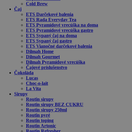
Cold Brew
Čaj
ETS Darčekové balenia
ETS Rada Everyday Tea
ETS Pyramídové vrecúška na doma
ETS Pyramídové vrecúška gastro
ETS Sypaný čaj na doma
ETS Sypaný čaj gastro
ETS Vianočné darčekové balenia
Dilmah Home
Dilmah Gourmet
Dilmah Pyramídové vrecúška
Čajové príslušenstvo
Čokoláda
Lucas
Choc-o-lait
La Vita
Sirupy
Routin sirupy
Routin sirupy BEZ CUKRU
Routin sirupy 250ml
Routin pyré
Routin toping
Routin Artonic
Routin Refresher