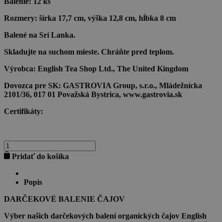
Balenie:
12 ks
Rozmery:
šírka 17,7 cm, výška 12,8 cm, hĺbka 8 cm
Balené na Srí Lanka.
Skladujte na suchom mieste. Chráňte pred teplom.
Výrobca:
English Tea Shop Ltd., The United Kingdom
Dovozca pre SK:
GASTROVIA Group, s.r.o., Mládežnícka
2101/36, 017 01 Považská Bystrica, www.gastrovia.sk
Certifikáty:
množstvo
LOVING
Pridať do košíka
MOMENTS
Popis
DARČEKOVÉ BALENIE ČAJOV
Výber našich darčekových balení organických čajov English