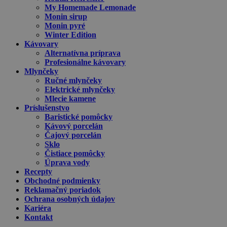
My Homemade Lemonade
Monin sirup
Monin pyré
Winter Edition
Kávovary
Alternatívna príprava
Profesionálne kávovary
Mlynčeky
Ručné mlynčeky
Elektrické mlynčeky
Mlecie kamene
Príslušenstvo
Baristické pomôcky
Kávový porcelán
Čajový porcelán
Sklo
Čistiace pomôcky
Úprava vody
Recepty
Obchodné podmienky
Reklamačný poriadok
Ochrana osobných údajov
Kariéra
Kontakt