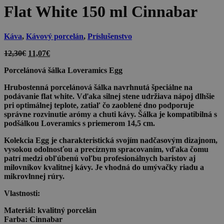
Flat White 150 ml Cinnabar
Káva
,
Kávový porcelán
,
Príslušenstvo
Pôvodná
Aktuálna
12,30
€
11,07
€
cena
cena
Porcelánová šálka Loveramics Egg
bola:
je:
12,30€.
11,07€.
Hrubostenná porcelánová šálka navrhnutá špeciálne na
podávanie flat white. Vďaka silnej stene udržiava nápoj dlhšie
pri optimálnej teplote, zatiaľ čo zaoblené dno podporuje
správne rozvinutie arómy a chuti kávy. Šálka je kompatibilná s
podšálkou Loveramics s priemerom 14,5 cm.
Kolekcia Egg je charakteristická svojím nadčasovým dizajnom,
vysokou odolnosťou a precíznym spracovaním, vďaka čomu
patrí medzi obľúbenú voľbu profesionálnych baristov aj
milovníkov kvalitnej kávy. Je vhodná do umývačky riadu a
mikrovlnnej rúry.
Vlastnosti:
Materiál:
kvalitný porcelán
Farba:
Cinnabar