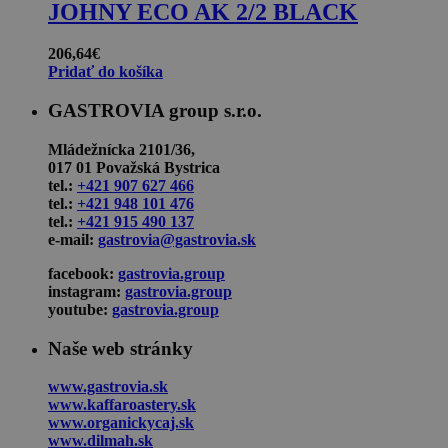
JOHNY ECO AK 2/2 BLACK
206,64
€
Pridať do košíka
GASTROVIA group s.r.o.
Mládežnícka 2101/36,
017 01 Považská Bystrica
tel.:
+421 907 627 466
tel.:
+421 948 101 476
tel.:
+421 915 490 137
e-mail:
gastrovia@gastrovia.sk
facebook:
gastrovia.group
instagram:
gastrovia.group
youtube:
gastrovia.group
Naše web stránky
www.gastrovia.sk
www.kaffaroastery.sk
www.organickycaj.sk
www.dilmah.sk