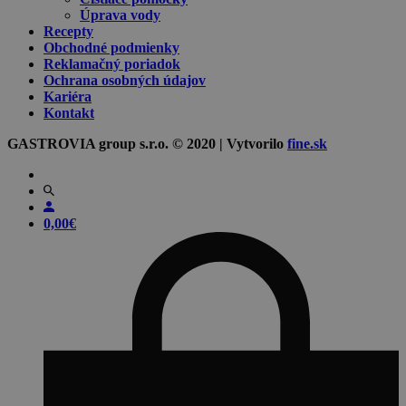
Úprava vody
Recepty
Obchodné podmienky
Reklamačný poriadok
Ochrana osobných údajov
Kariéra
Kontakt
GASTROVIA group s.r.o. © 2020 | Vytvorilo
fine.sk
0,00
€