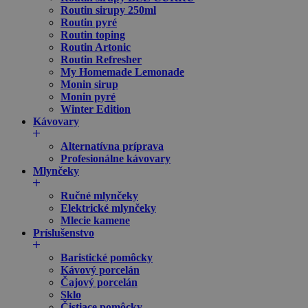
Routin sirupy 250ml
Routin pyré
Routin toping
Routin Artonic
Routin Refresher
My Homemade Lemonade
Monin sirup
Monin pyré
Winter Edition
Kávovary
Alternatívna príprava
Profesionálne kávovary
Mlynčeky
Ručné mlynčeky
Elektrické mlynčeky
Mlecie kamene
Príslušenstvo
Baristické pomôcky
Kávový porcelán
Čajový porcelán
Sklo
Čistiace pomôcky