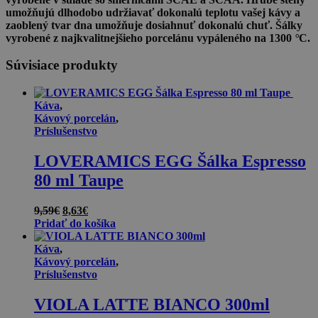
umožňujú dlhodobo udržiavať dokonalú teplotu vašej kávy a
zaoblený tvar dna umožňuje dosiahnuť dokonalú chuť. Šálky
vyrobené z najkvalitnejšieho porcelánu vypáleného na 1300
°
C.
Súvisiace produkty
Káva
,
Kávový porcelán
,
Príslušenstvo
LOVERAMICS EGG Šálka Espresso
80 ml Taupe
Pôvodná
Aktuálna
9,59
€
8,63
€
cena
cena
Pridať do košíka
bola:
je:
9,59€.
8,63€.
Káva
,
Kávový porcelán
,
Príslušenstvo
VIOLA LATTE BIANCO 300ml