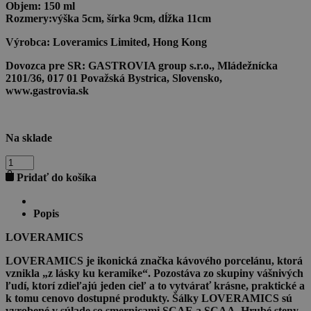
Objem:
150 ml
Rozmery:
výška 5cm, šírka 9cm, dĺžka 11cm
Výrobca:
Loveramics Limited, Hong Kong
Dovozca pre SR:
GASTROVIA group s.r.o., Mládežnícka
2101/36, 017 01 Považská Bystrica, Slovensko,
www.gastrovia.sk
Na sklade
množstvo
LOVERAMICS
Pridať do košíka
EGG
Šálka
Flat
Popis
White
150
LOVERAMICS
ml
Cinnabar
LOVERAMICS je ikonická značka kávového porcelánu, ktorá
vznikla „z lásky ku keramike“. Pozostáva zo skupiny vášnivých
ľudí, ktorí zdieľajú jeden cieľ a to vytvárať krásne, praktické a
k tomu cenovo dostupné produkty. Šálky LOVERAMICS sú
vyrobené v súlade so smernicami SCAE a SCAA. Hrubé steny