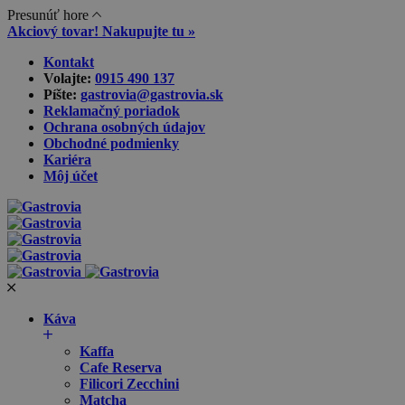
Presunúť hore
Akciový tovar! Nakupujte tu »
Skip
Kontakt
to
Volajte:
0915 490 137‬
content
Píšte:
gastrovia@gastrovia.sk‬
Reklamačný poriadok
Ochrana osobných údajov
Obchodné podmienky
Kariéra
Môj účet
Káva
Kaffa
Cafe Reserva
Filicori Zecchini
Matcha