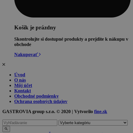
Košík je prázdny
Skontrolujte si dostupné produkty a prejdite k nákupu v
obchode
Nakupovať
Úvod
O nás
Môj účet
Kontakt
Obchodné podmienky
Ochrana osobných údajov
GASTROVIA group s.r.o. © 2020 | Vytvorilo
fine.sk
Vyhľadávanie
pre