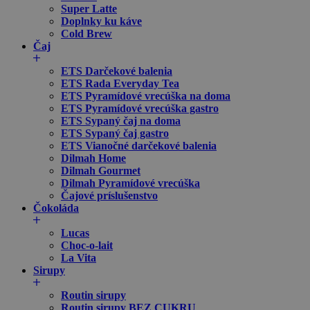
Super Latte
Doplnky ku káve
Cold Brew
Čaj
ETS Darčekové balenia
ETS Rada Everyday Tea
ETS Pyramídové vrecúška na doma
ETS Pyramídové vrecúška gastro
ETS Sypaný čaj na doma
ETS Sypaný čaj gastro
ETS Vianočné darčekové balenia
Dilmah Home
Dilmah Gourmet
Dilmah Pyramídové vrecúška
Čajové príslušenstvo
Čokoláda
Lucas
Choc-o-lait
La Vita
Sirupy
Routin sirupy
Routin sirupy BEZ CUKRU