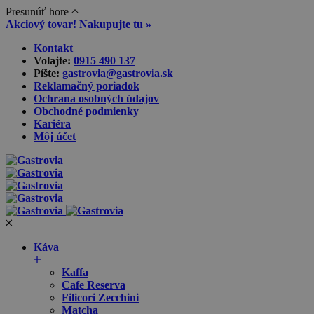
Presunúť hore
Akciový tovar! Nakupujte tu »
Skip
Kontakt
to
Volajte:
0915 490 137‬
content
Píšte:
gastrovia@gastrovia.sk‬
Reklamačný poriadok
Ochrana osobných údajov
Obchodné podmienky
Kariéra
Môj účet
Káva
Kaffa
Cafe Reserva
Filicori Zecchini
Matcha