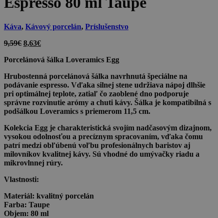
Espresso 80 ml Taupe
Káva
,
Kávový porcelán
,
Príslušenstvo
Pôvodná
Aktuálna
9,59
€
8,63
€
cena
cena
Porcelánová šálka Loveramics Egg
bola:
je:
9,59€.
8,63€.
Hrubostenná porcelánová šálka navrhnutá špeciálne na
podávanie espresso. Vďaka silnej stene udržiava nápoj dlhšie
pri optimálnej teplote, zatiaľ čo zaoblené dno podporuje
správne rozvinutie arómy a chuti kávy. Šálka je kompatibilná s
podšálkou Loveramics s priemerom 11,5 cm.
Kolekcia Egg je charakteristická svojím nadčasovým dizajnom,
vysokou odolnosťou a precíznym spracovaním, vďaka čomu
patrí medzi obľúbenú voľbu profesionálnych baristov aj
milovníkov kvalitnej kávy. Sú vhodné do umývačky riadu a
mikrovlnnej rúry.
Vlastnosti:
Materiál:
kvalitný porcelán
Farba:
Taupe
Objem:
80 ml