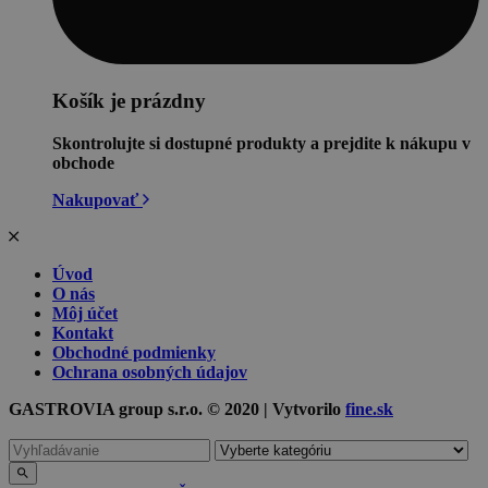
Košík je prázdny
Skontrolujte si dostupné produkty a prejdite k nákupu v
obchode
Nakupovať
Úvod
O nás
Môj účet
Kontakt
Obchodné podmienky
Ochrana osobných údajov
GASTROVIA group s.r.o. © 2020 | Vytvorilo
fine.sk
Vyhľadávanie
pre