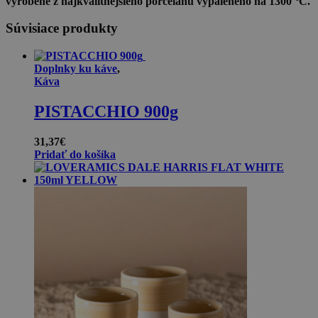
vyrobené z najkvalitnejšieho porcelánu vypáleného na 1300
°
C.
Súvisiace produkty
Doplnky ku káve
,
Káva
PISTACCHIO 900g
31,37
€
Pridať do košíka