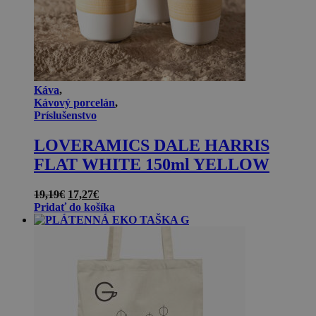
Káva
,
Kávový porcelán
,
Príslušenstvo
LOVERAMICS DALE HARRIS
FLAT WHITE 150ml YELLOW
Pôvodná
Aktuálna
19,19
€
17,27
€
cena
cena
Pridať do košíka
bola:
je:
19,19€.
17,27€.