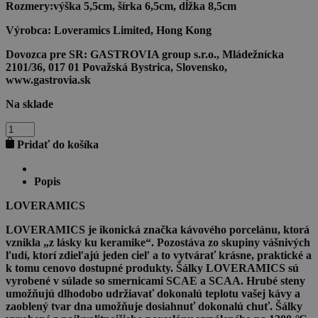
Rozmery:
výška 5,5cm, šírka 6,5cm, dĺžka 8,5cm
Výrobca:
Loveramics Limited, Hong Kong
Dovozca pre SR:
GASTROVIA group s.r.o., Mládežnícka
2101/36, 017 01 Považská Bystrica, Slovensko,
www.gastrovia.sk
Na sklade
množstvo
LOVERAMICS
Pridať do košíka
EGG
Šálka
Espresso
Popis
80
ml
LOVERAMICS
Taupe
LOVERAMICS je ikonická značka kávového porcelánu, ktorá
vznikla „z lásky ku keramike“. Pozostáva zo skupiny vášnivých
ľudí, ktorí zdieľajú jeden cieľ a to vytvárať krásne, praktické a
k tomu cenovo dostupné produkty. Šálky LOVERAMICS sú
vyrobené v súlade so smernicami SCAE a SCAA. Hrubé steny
umožňujú dlhodobo udržiavať dokonalú teplotu vašej kávy a
zaoblený tvar dna umožňuje dosiahnuť dokonalú chuť. Šálky