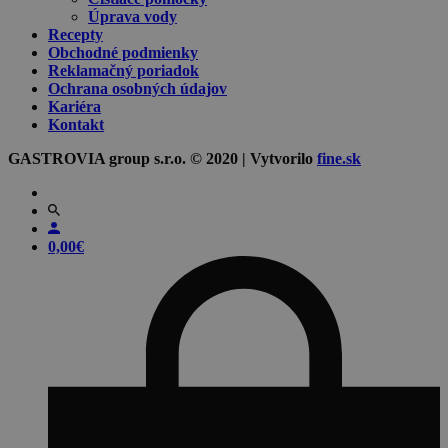
Úprava vody
Recepty
Obchodné podmienky
Reklamačný poriadok
Ochrana osobných údajov
Kariéra
Kontakt
GASTROVIA group s.r.o. © 2020 | Vytvorilo
fine.sk
0,00
€