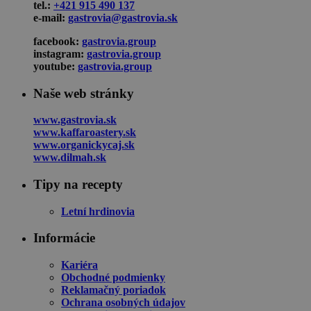
tel.:
+421 915 490 137
e-mail:
gastrovia@gastrovia.sk
facebook:
gastrovia.group
instagram:
gastrovia.group
youtube:
gastrovia.group
Naše web stránky
www.gastrovia.sk
www.kaffaroastery.sk
www.organickycaj.sk
www.dilmah.sk
Tipy na recepty
Letní hrdinovia
Informácie
Kariéra
Obchodné podmienky
Reklamačný poriadok
Ochrana osobných údajov