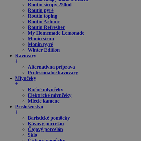
Routin sirupy 250ml
Routin pyré
Routin toping
Routin Artonic
Routin Refresher
My Homemade Lemonade
Monin sirup
Monin pyré
Winter Edition
Kávovary
Alternatívna príprava
Profesionálne kávovary
Mlynčeky
Ručné mlynčeky
Elektrické mlynčeky
Mlecie kamene
Príslušenstvo
Baristické pomôcky
Kávový porcelán
Čajový porcelán
Sklo
Čistiace pomôcky