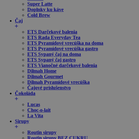
Super Latte
Doplnky ku káve
Cold Brew
Čaj
ETS Darčekové balenia
ETS Rada Everyday Tea
ETS Pyramídové vrecúška na doma
ETS Pyramídové vrecúška gastro
ETS Sypaný čaj na doma
ETS Sypaný čaj gastro
ETS Vianočné darčekové balenia
Dilmah Home
Dilmah Gourmet
Dilmah Pyramídové vrecúška
Čajové príslušenstvo
Čokoláda
Lucas
Choc-o-lait
La Vita
Sirupy
Routin sirupy
Routin sirupy BEZ CUKRU