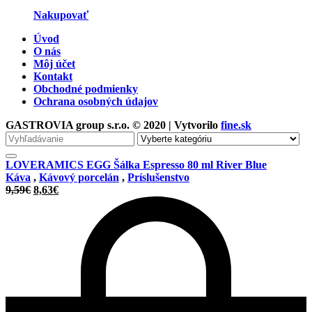
Nakupovať
Úvod
O nás
Môj účet
Kontakt
Obchodné podmienky
Ochrana osobných údajov
GASTROVIA group s.r.o. © 2020 | Vytvorilo
fine.sk
Vyhľadávanie
pre
LOVERAMICS EGG Šálka Espresso 80 ml River Blue
Káva
,
Kávový porcelán
,
Príslušenstvo
Pôvodná
Aktuálna
9,59
€
8,63
€
cena
cena
bola:
je:
9,59€.
8,63€.