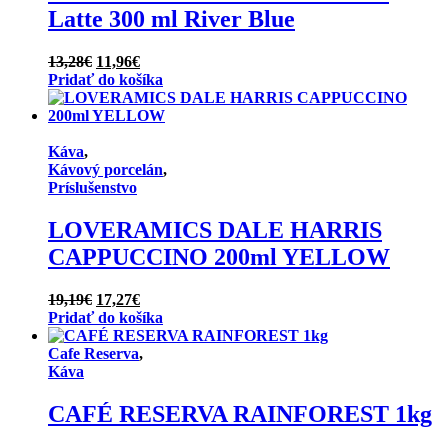
Latte 300 ml River Blue
Pôvodná
Aktuálna
13,28
€
11,96
€
cena
cena
Pridať do košíka
bola:
je:
13,28€.
11,96€.
Káva
,
Kávový porcelán
,
Príslušenstvo
LOVERAMICS DALE HARRIS
CAPPUCCINO 200ml YELLOW
Pôvodná
Aktuálna
19,19
€
17,27
€
cena
cena
Pridať do košíka
bola:
je:
19,19€.
17,27€.
Cafe Reserva
,
Káva
CAFÉ RESERVA RAINFOREST 1kg