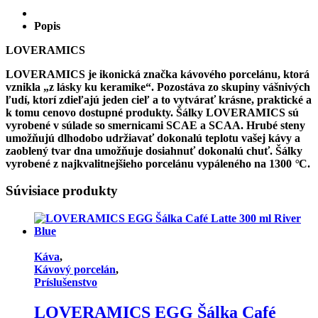
Šálka
Espresso
Popis
80
ml
LOVERAMICS
River
Blue
LOVERAMICS je ikonická značka kávového porcelánu, ktorá
vznikla „z lásky ku keramike“. Pozostáva zo skupiny vášnivých
ľudí, ktorí zdieľajú jeden cieľ a to vytvárať krásne, praktické a
k tomu cenovo dostupné produkty. Šálky LOVERAMICS sú
vyrobené v súlade so smernicami SCAE a SCAA. Hrubé steny
umožňujú dlhodobo udržiavať dokonalú teplotu vašej kávy a
zaoblený tvar dna umožňuje dosiahnuť dokonalú chuť. Šálky
vyrobené z najkvalitnejšieho porcelánu vypáleného na 1300
°
C.
Súvisiace produkty
Káva
,
Kávový porcelán
,
Príslušenstvo
LOVERAMICS EGG Šálka Café