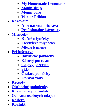
My Homemade Lemonade
Monin sirup
Monin pyré
Winter Edition
Kávovary
Alternatívna príprava
Profesionálne kávovary
Mlynčeky
Ručné mlynčeky
Elektrické mlynčeky
Mlecie kamene
Príslušenstvo
Baristické pomôcky
Kávový porcelán
Čajový porcelán
Sklo
Čistiace pomôcky
Úprava vody
Recepty
Obchodné podmienky
Reklamačný poriadok
Ochrana osobných údajov
Kariéra
Kontakt