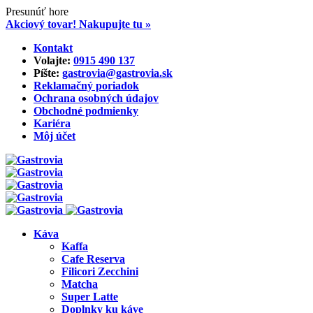
Presunúť hore
Akciový tovar! Nakupujte tu »
Skip
Kontakt
to
Volajte:
0915 490 137‬
content
Píšte:
gastrovia@gastrovia.sk‬
Reklamačný poriadok
Ochrana osobných údajov
Obchodné podmienky
Kariéra
Môj účet
Káva
Kaffa
Cafe Reserva
Filicori Zecchini
Matcha
Super Latte
Doplnky ku káve