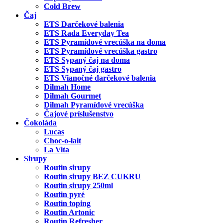
Cold Brew
Čaj
ETS Darčekové balenia
ETS Rada Everyday Tea
ETS Pyramídové vrecúška na doma
ETS Pyramídové vrecúška gastro
ETS Sypaný čaj na doma
ETS Sypaný čaj gastro
ETS Vianočné darčekové balenia
Dilmah Home
Dilmah Gourmet
Dilmah Pyramídové vrecúška
Čajové príslušenstvo
Čokoláda
Lucas
Choc-o-lait
La Vita
Sirupy
Routin sirupy
Routin sirupy BEZ CUKRU
Routin sirupy 250ml
Routin pyré
Routin toping
Routin Artonic
Routin Refresher