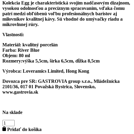
Kolekcia Egg je charakteristická svojím nadčasovým dizajnom,
vysokou odolnosťou a precíznym spracovaním, vďaka čomu
patrí medzi obľúbenú voľbu profesionálnych baristov aj
milovníkov kvalitnej kávy. Sú vhodné do umývačky riadu a
mikrovlnnej rúry.
Vlastnosti:
Materiál:
kvalitný porcelán
Farba:
River Blue
Objem:
80 ml
Rozmery:
výška 5,5cm, šírka 6,5cm, dĺžka 8,5cm
Výrobca:
Loveramics Limited, Hong Kong
Dovozca pre SR:
GASTROVIA group s.r.o., Mládežnícka
2101/36, 017 01 Považská Bystrica, Slovensko,
www.gastrovia.sk
Na sklade
množstvo
LOVERAMICS
Pridať do košíka
EGG