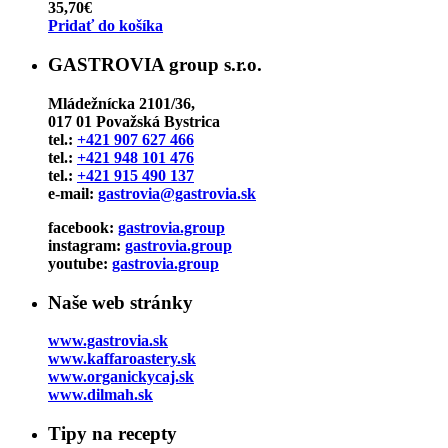
35,70
€
Pridať do košíka
GASTROVIA group s.r.o.
Mládežnícka 2101/36,
017 01 Považská Bystrica
tel.:
+421 907 627 466
tel.:
+421 948 101 476
tel.:
+421 915 490 137
e-mail:
gastrovia@gastrovia.sk
facebook:
gastrovia.group
instagram:
gastrovia.group
youtube:
gastrovia.group
Naše web stránky
www.gastrovia.sk
www.kaffaroastery.sk
www.organickycaj.sk
www.dilmah.sk
Tipy na recepty