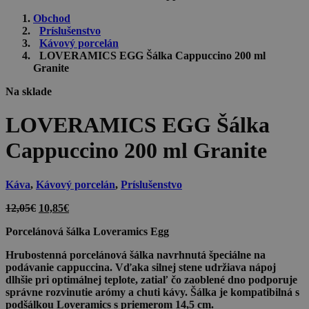
Obchod
Príslušenstvo
Kávový porcelán
LOVERAMICS EGG Šálka Cappuccino 200 ml
Granite
Na sklade
LOVERAMICS EGG Šálka
Cappuccino 200 ml Granite
Káva
,
Kávový porcelán
,
Príslušenstvo
Pôvodná
Aktuálna
12,05
€
10,85
€
cena
cena
Porcelánová šálka Loveramics Egg
bola:
je:
12,05€.
10,85€.
Hrubostenná porcelánová šálka navrhnutá špeciálne na
podávanie cappuccina. Vďaka silnej stene udržiava nápoj
dlhšie pri optimálnej teplote, zatiaľ čo zaoblené dno podporuje
správne rozvinutie arómy a chuti kávy. Šálka je kompatibilná s
podšálkou Loveramics s priemerom 14,5 cm.