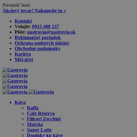
Presunúť hore
Akciový tovar! Nakupujte tu »
Skip
Kontakt
to
Volajte:
0915 490 137‬
content
Píšte:
gastrovia@gastrovia.sk‬
Reklamačný poriadok
Ochrana osobných údajov
Obchodné podmienky
Kariéra
Môj účet
Káva
Kaffa
Cafe Reserva
Filicori Zecchini
Matcha
Super Latte
Doplnky ku káve