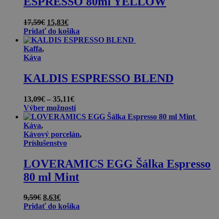
ESPRESSO 80ml YELLOW
Pôvodná
Aktuálna
17,59
€
15,83
€
cena
cena
Pridať do košíka
bola:
je:
17,59€.
15,83€.
Kaffa
,
Káva
KALDIS ESPRESSO BLEND
Price
13,09
€
–
35,11
€
range:
Výber možností
13,09€
through
Káva
,
35,11€
Kávový porcelán
,
Príslušenstvo
LOVERAMICS EGG Šálka Espresso
80 ml Mint
Pôvodná
Aktuálna
9,59
€
8,63
€
cena
cena
Pridať do košíka
bola:
je: