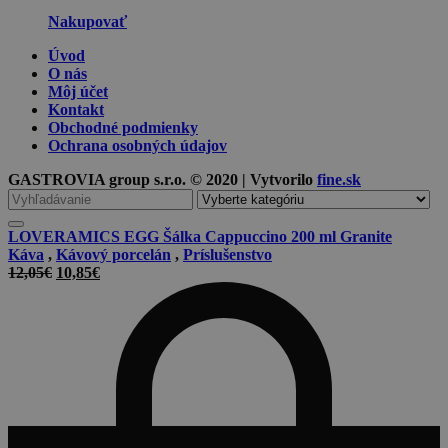
Nakupovať
Úvod
O nás
Môj účet
Kontakt
Obchodné podmienky
Ochrana osobných údajov
GASTROVIA group s.r.o. © 2020 | Vytvorilo
fine.sk
Vyhľadávanie
pre
LOVERAMICS EGG Šálka Cappuccino 200 ml Granite
Káva
,
Kávový porcelán
,
Príslušenstvo
Pôvodná
Aktuálna
12,05
€
10,85
€
cena
cena
bola:
je:
12,05€.
10,85€.