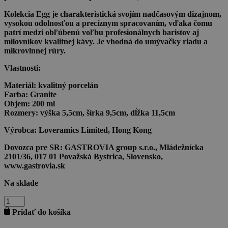
Kolekcia Egg je charakteristická svojím nadčasovým dizajnom,
vysokou odolnosťou a precíznym spracovaním, vďaka čomu
patrí medzi obľúbenú voľbu profesionálnych baristov aj
milovníkov kvalitnej kávy. Je vhodná do umývačky riadu a
mikrovlnnej rúry.
Vlastnosti:
Materiál:
kvalitný porcelán
Farba:
Granite
Objem:
200 ml
Rozmery:
výška 5,5cm, šírka 9,5cm, dĺžka 11,5cm
Výrobca:
Loveramics Limited, Hong Kong
Dovozca pre SR:
GASTROVIA group s.r.o., Mládežnícka
2101/36, 017 01 Považská Bystrica, Slovensko,
www.gastrovia.sk
Na sklade
množstvo
LOVERAMICS
Pridať do košíka
EGG
Šálka