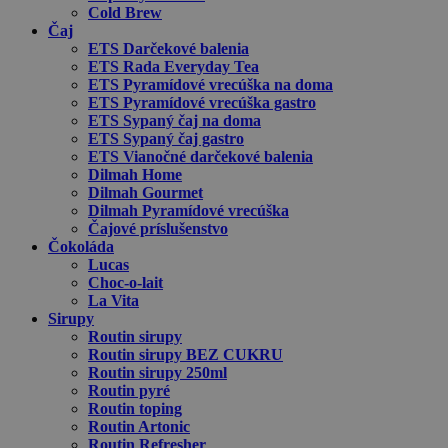
Cold Brew
Čaj
ETS Darčekové balenia
ETS Rada Everyday Tea
ETS Pyramídové vrecúška na doma
ETS Pyramídové vrecúška gastro
ETS Sypaný čaj na doma
ETS Sypaný čaj gastro
ETS Vianočné darčekové balenia
Dilmah Home
Dilmah Gourmet
Dilmah Pyramídové vrecúška
Čajové príslušenstvo
Čokoláda
Lucas
Choc-o-lait
La Vita
Sirupy
Routin sirupy
Routin sirupy BEZ CUKRU
Routin sirupy 250ml
Routin pyré
Routin toping
Routin Artonic
Routin Refresher