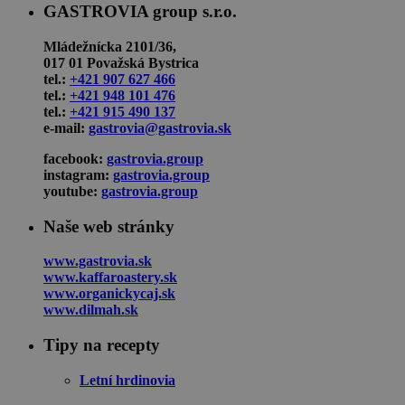
9,59€.
8,63€.
GASTROVIA group s.r.o.
Mládežnícka 2101/36,
017 01 Považská Bystrica
tel.:
+421 907 627 466
tel.:
+421 948 101 476
tel.:
+421 915 490 137
e-mail:
gastrovia@gastrovia.sk
facebook:
gastrovia.group
instagram:
gastrovia.group
youtube:
gastrovia.group
Naše web stránky
www.gastrovia.sk
www.kaffaroastery.sk
www.organickycaj.sk
www.dilmah.sk
Tipy na recepty
Letní hrdinovia