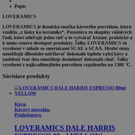
Cappuccino
Popis
200
ml
LOVERAMICS
Granite
LOVERAMICS je ikonická značka kávového porcelánu, ktorá
vznikla „z lásky ku keramike“. Pozostáva zo skupiny vášnivých
ľudí, ktorí zdieľajú jeden cieľ a to vytvárať krásne, praktické a
k tomu cenovo dostupné produkty. Šálky LOVERAMICS sú
vyrobené v súlade so smernicami SCAE a SCAA. Hrubé steny
umožňujú dlhodobo udržiavať dokonalú teplotu vašej kávy a
zaoblený tvar dna umožňuje dosiahnuť dokonalú chuť. Šálky
vyrobené z najkvalitnejšieho porcelánu vypáleného na 1300
°
C.
Súvisiace produkty
Káva
,
Kávový porcelán
,
Príslušenstvo
LOVERAMICS DALE HARRIS