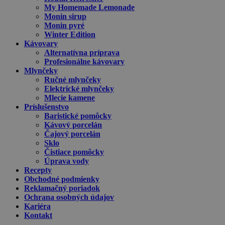
My Homemade Lemonade
Monin sirup
Monin pyré
Winter Edition
Kávovary
Alternatívna príprava
Profesionálne kávovary
Mlynčeky
Ručné mlynčeky
Elektrické mlynčeky
Mlecie kamene
Príslušenstvo
Baristické pomôcky
Kávový porcelán
Čajový porcelán
Sklo
Čistiace pomôcky
Úprava vody
Recepty
Obchodné podmienky
Reklamačný poriadok
Ochrana osobných údajov
Kariéra
Kontakt