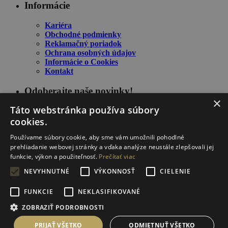
Informácie
Kariéra
Obchodné podmienky
Reklamačný poriadok
Ochrana osobných údajov
Informácie o Cookies
Kontakt
Odoberajte naše novinky!
×
Táto webstránka používa súbory
cookies.
Používame súbory cookie, aby sme vám umožnili pohodlné
prehliadanie webovej stránky a vďaka analýze neustále zlepšovali jej
funkcie, výkon a použiteľnosť.
Prečítať viac
NEVYHNUTNÉ
VÝKONNOSŤ
CIELENIE
Zostaňte informovaný o našich novinkách a špeciálnych
FUNKCIE
NEKLASIFIKOVANÉ
ponukách.
ZOBRAZIŤ PODROBNOSTI
Stránka je chránená proti spamu pomocou reCAPTCHA od Google (
zásady ochrany
osobných údajov
a
podmienky služby
).
PRIJAŤ VŠETKO
ODMIETNUŤ VŠETKO