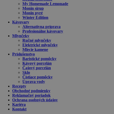
My Homemade Lemonade
Monin sirup
Monin pyré
Winter Edition
Kávovary
Alternatívna príprava
Profesionálne kávovary
Mlynčeky
Ručné mlynčeky
Elektrické mlynčeky
Mlecie kamene
Príslušenstvo
Baristické pomôcky
Kávový porcelán
Čajový porcelán
Sklo
Čistiace pomôcky
Úprava vody
Recepty
Obchodné podmienky
Reklamačný poriadok
Ochrana osobných údajov
Kariéra
Kontakt