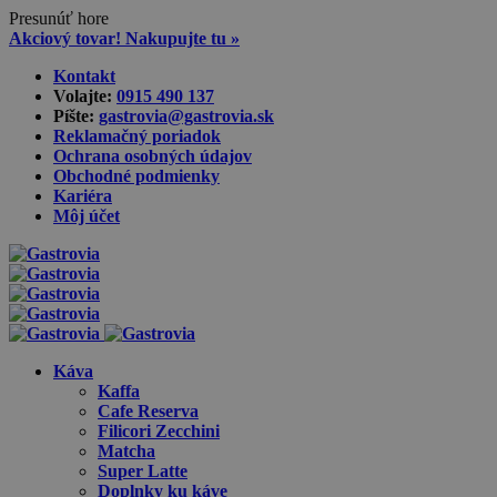
Presunúť hore
Akciový tovar! Nakupujte tu »
Skip
Kontakt
to
Volajte:
0915 490 137‬
content
Píšte:
gastrovia@gastrovia.sk‬
Reklamačný poriadok
Ochrana osobných údajov
Obchodné podmienky
Kariéra
Môj účet
Káva
Kaffa
Cafe Reserva
Filicori Zecchini
Matcha
Super Latte
Doplnky ku káve