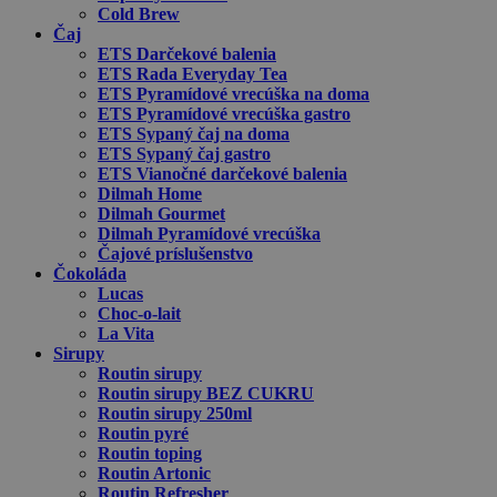
Cold Brew
Čaj
ETS Darčekové balenia
ETS Rada Everyday Tea
ETS Pyramídové vrecúška na doma
ETS Pyramídové vrecúška gastro
ETS Sypaný čaj na doma
ETS Sypaný čaj gastro
ETS Vianočné darčekové balenia
Dilmah Home
Dilmah Gourmet
Dilmah Pyramídové vrecúška
Čajové príslušenstvo
Čokoláda
Lucas
Choc-o-lait
La Vita
Sirupy
Routin sirupy
Routin sirupy BEZ CUKRU
Routin sirupy 250ml
Routin pyré
Routin toping
Routin Artonic
Routin Refresher