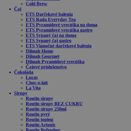
Cold Brew
Čaj
ETS Darčekové balenia
ETS Rada Everyday Tea
ETS Pyramídové vrecúška na doma
ETS Pyramídové vrecúška gastro
ETS Sypaný čaj na doma
ETS Sypaný čaj gastro
ETS Vianočné darčekové balenia
Dilmah Home
Dilmah Gourmet
Dilmah Pyramídové vrecúška
Čajové príslušenstvo
Čokoláda
Lucas
Choc-o-lait
La Vita
Sirupy
Routin sirupy
Routin sirupy BEZ CUKRU
Routin sirupy 250ml
Routin pyré
Routin toping
Routin Artonic
Routin Refresher