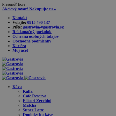
Presunúť hore
Akciový tovar! Nakupujte tu »
Skip
Kontakt
to
Volajte:
0915 490 137‬
content
Píšte:
gastrovia@gastrovia.sk‬
Reklamačný poriadok
Ochrana osobných údajov
Obchodné podmienky
Kariéra
Môj účet
Káva
Kaffa
Cafe Reserva
Filicori Zecchini
Matcha
Super Latte
Doplnky ku káve