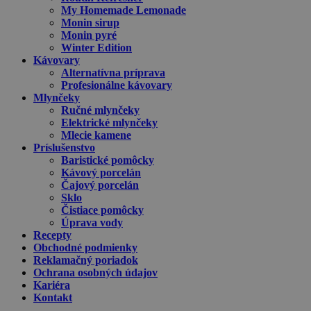
My Homemade Lemonade
Monin sirup
Monin pyré
Winter Edition
Kávovary
Alternatívna príprava
Profesionálne kávovary
Mlynčeky
Ručné mlynčeky
Elektrické mlynčeky
Mlecie kamene
Príslušenstvo
Baristické pomôcky
Kávový porcelán
Čajový porcelán
Sklo
Čistiace pomôcky
Úprava vody
Recepty
Obchodné podmienky
Reklamačný poriadok
Ochrana osobných údajov
Kariéra
Kontakt