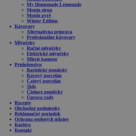
My Homemade Lemonade
Monin sirup
Monin pyré
Winter Edition
Kávovary
Alternatívna príprava
Profesionálne kávovary
Mlynčeky
Ručné mlynčeky
Elektrické mlynčeky
Mlecie kamene
Príslušenstvo
Baristické pomôcky
Kávový porcelán
Čajový porcelán
Sklo
Čistiace pomôcky
Úprava vody
Recepty
Obchodné podmienky
Reklamačný poriadok
Ochrana osobných údajov
Kariéra
Kontakt