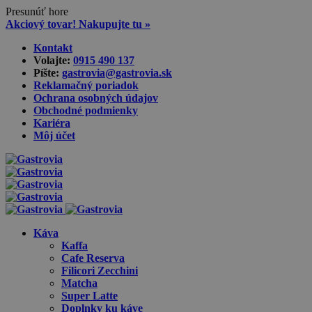
Presunúť hore
Akciový tovar! Nakupujte tu »
Skip
Kontakt
to
Volajte:
0915 490 137‬
content
Píšte:
gastrovia@gastrovia.sk‬
Reklamačný poriadok
Ochrana osobných údajov
Obchodné podmienky
Kariéra
Môj účet
Káva
Kaffa
Cafe Reserva
Filicori Zecchini
Matcha
Super Latte
Doplnky ku káve