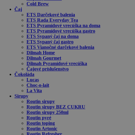
Cold Brew
Čaj
ETS Darčekové balenia
ETS Rada Everyday Tea
ETS Pyramídové vrecúška na doma
ETS Pyramídové vrecúška gastro
ETS Sypaný čaj na doma
ETS Sypaný čaj gastro
ETS Vianočné darčekové balenia
Dilmah Home
Dilmah Gourmet
Dilmah Pyramídové vrecúška
Čajové príslušenstvo
Čokoláda
Lucas
Choc-o-lait
La Vita
Sirupy
Routin sirupy
Routin sirupy BEZ CUKRU
Routin sirupy 250ml
Routin pyré
Routin toping
Routin Artonic
Routin Refresher