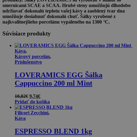
smernicami SCAE a SCAA. Hrubé steny umožňujú dlhodobo
udržiavať dokonalú teplotu vašej kávy a zaoblený tvar dna
umožňuje dosiahnuť dokonalú chuť. Šálky vyrobené z
najkvalitnejšieho porcelánu vypáleného na 1300
°
C.
Súvisiace produkty
Káva
,
Kávový porcelán
,
Príslušenstvo
LOVERAMICS EGG Šálka
Cappuccino 200 ml Mint
Pôvodná
Aktuálna
10,82
€
9,74
€
cena
cena
Pridať do košíka
bola:
je:
10,82€.
9,74€.
Filicori Zecchini
,
Káva
ESPRESSO BLEND 1kg