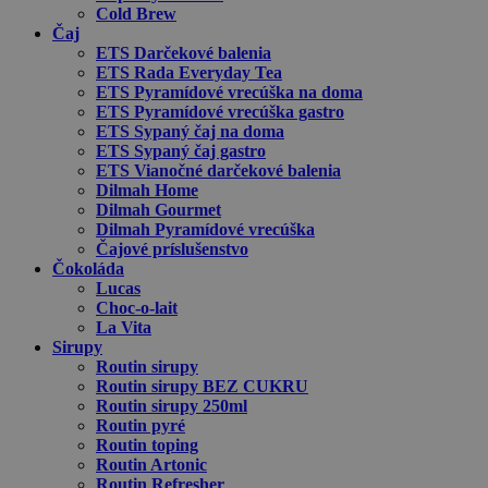
Cold Brew
Čaj
ETS Darčekové balenia
ETS Rada Everyday Tea
ETS Pyramídové vrecúška na doma
ETS Pyramídové vrecúška gastro
ETS Sypaný čaj na doma
ETS Sypaný čaj gastro
ETS Vianočné darčekové balenia
Dilmah Home
Dilmah Gourmet
Dilmah Pyramídové vrecúška
Čajové príslušenstvo
Čokoláda
Lucas
Choc-o-lait
La Vita
Sirupy
Routin sirupy
Routin sirupy BEZ CUKRU
Routin sirupy 250ml
Routin pyré
Routin toping
Routin Artonic
Routin Refresher