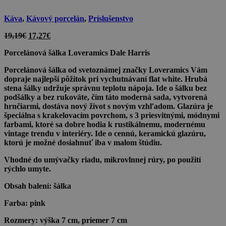
Káva
,
Kávový porcelán
,
Príslušenstvo
Pôvodná
Aktuálna
19,19
€
17,27
€
cena
cena
Porcelánová šálka Loveramics Dale Harris
bola:
je:
19,19€.
17,27€.
Porcelánová šálka od svetoznámej značky Loveramics Vám
dopraje najlepší pôžitok pri vychutnávaní flat white. Hrubá
stena šálky udržuje správnu teplotu nápoja. Ide o šálku bez
podšálky a bez rukoväte, čím táto moderná sada, vytvorená
hrnčiarmi, dostáva nový život s novým vzhľadom. Glazúra je
špeciálna s krakelovacím povrchom, s 3 priesvitnými, módnymi
farbami, ktoré sa dobre hodia k rustikálnemu, modernému
vintage trendu v interiéry. Ide o cennú, keramickú glazúru,
ktorú je možné dosiahnuť iba v malom štúdiu.
Vhodné do umývačky riadu, mikrovlnnej rúry, po použití
rýchlo umyte.
Obsah balení:
šálka
Farba:
pink
Rozmery:
výška 7 cm, priemer 7 cm