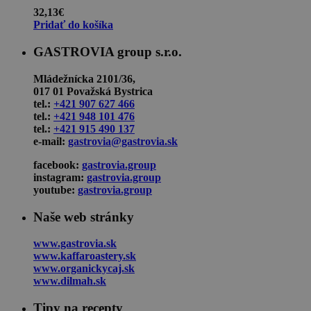
32,13
€
Pridať do košíka
GASTROVIA group s.r.o.
Mládežnícka 2101/36,
017 01 Považská Bystrica
tel.:
+421 907 627 466
tel.:
+421 948 101 476
tel.:
+421 915 490 137
e-mail:
gastrovia@gastrovia.sk
facebook:
gastrovia.group
instagram:
gastrovia.group
youtube:
gastrovia.group
Naše web stránky
www.gastrovia.sk
www.kaffaroastery.sk
www.organickycaj.sk
www.dilmah.sk
Tipy na recepty