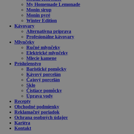
My Homemade Lemonade
Monin sirup
Monin pyré
Winter Edition
Kávovary
Alternatívna príprava
Profesionálne kávovary
Mlynčeky
Ručné mlynčeky
Elektrické mlynčeky
Mlecie kamene
Príslušenstvo
Baristické pomôcky
Kávový porcelán
Čajový porcelán
Sklo
Čistiace pomôcky
Úprava vody
Recepty
Obchodné podmienky
Reklamačný poriadok
Ochrana osobných údajov
Kariéra
Kontakt