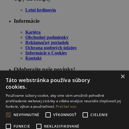
Letní hrdinovia
Informácie
Kariéra
Obchodné podmienky
Reklamačný poriadok
Ochrana osobných údajov
Informácie o Cookies
Kontakt
Odoberajte naše novinky!
×
Táto webstránka používa súbory
cookies.
Používame súbory cookie, aby sme vám umožnili pohodlné
prehliadanie webovej stránky a vďaka analýze neustále zlepšovali jej
funkcie, výkon a použiteľnosť.
Prečítať viac
NEVYHNUTNÉ
VÝKONNOSŤ
CIELENIE
Zostaňte informovaný o našich novinkách a špeciálnych
FUNKCIE
NEKLASIFIKOVANÉ
ponukách.