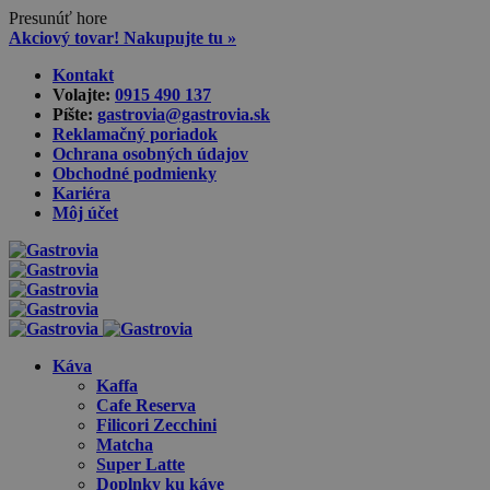
Presunúť hore
Akciový tovar! Nakupujte tu »
Skip
Kontakt
to
Volajte:
0915 490 137‬
content
Píšte:
gastrovia@gastrovia.sk‬
Reklamačný poriadok
Ochrana osobných údajov
Obchodné podmienky
Kariéra
Môj účet
Káva
Kaffa
Cafe Reserva
Filicori Zecchini
Matcha
Super Latte
Doplnky ku káve