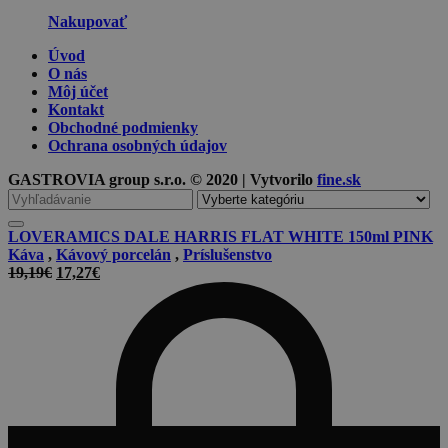
Nakupovať
Úvod
O nás
Môj účet
Kontakt
Obchodné podmienky
Ochrana osobných údajov
GASTROVIA group s.r.o. © 2020 | Vytvorilo
fine.sk
Vyhľadávanie
pre
LOVERAMICS DALE HARRIS FLAT WHITE 150ml PINK
Káva
,
Kávový porcelán
,
Príslušenstvo
Pôvodná
Aktuálna
19,19
€
17,27
€
cena
cena
bola:
je:
19,19€.
17,27€.