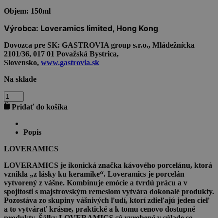
Objem:
150ml
Výrobca:
Loveramics limited, Hong Kong
Dovozca pre SK:
GASTROVIA group s.r.o., Mládežnícka
2101/36, 017 01 Považská Bystrica,
Slovensko,
www.gastrovia.sk
Na sklade
množstvo
LOVERAMICS
Pridať do košíka
DALE
HARRIS
FLAT
Popis
WHITE
150ml
LOVERAMICS
PINK
LOVERAMICS je ikonická značka kávového porcelánu, ktorá
vznikla „z lásky ku keramike“. Loveramics je porcelán
vytvorený z vášne. Kombinuje emócie a tvrdú prácu a v
spojitosti s majstrovským remeslom vytvára dokonalé produkty.
Pozostáva zo skupiny vášnivých ľudí, ktorí zdieľajú jeden cieľ
a to vytvárať krásne, praktické a k tomu cenovo dostupné
produkty. Šálky LOVERAMICS sú vyrobené v súlade so