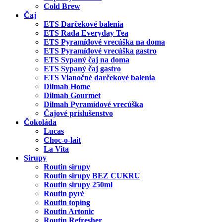
Cold Brew
Čaj
ETS Darčekové balenia
ETS Rada Everyday Tea
ETS Pyramídové vrecúška na doma
ETS Pyramídové vrecúška gastro
ETS Sypaný čaj na doma
ETS Sypaný čaj gastro
ETS Vianočné darčekové balenia
Dilmah Home
Dilmah Gourmet
Dilmah Pyramídové vrecúška
Čajové príslušenstvo
Čokoláda
Lucas
Choc-o-lait
La Vita
Sirupy
Routin sirupy
Routin sirupy BEZ CUKRU
Routin sirupy 250ml
Routin pyré
Routin toping
Routin Artonic
Routin Refresher