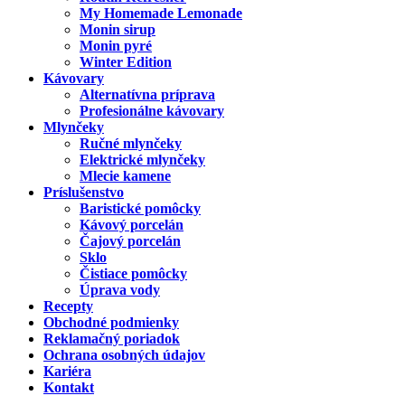
My Homemade Lemonade
Monin sirup
Monin pyré
Winter Edition
Kávovary
Alternatívna príprava
Profesionálne kávovary
Mlynčeky
Ručné mlynčeky
Elektrické mlynčeky
Mlecie kamene
Príslušenstvo
Baristické pomôcky
Kávový porcelán
Čajový porcelán
Sklo
Čistiace pomôcky
Úprava vody
Recepty
Obchodné podmienky
Reklamačný poriadok
Ochrana osobných údajov
Kariéra
Kontakt