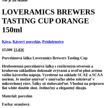
Nie je na sklade
LOVERAMICS BREWERS
TASTING CUP ORANGE
150ml
Káva
,
Kávový porcelán
,
Príslušenstvo
Pôvodná
Aktuálna
17,59
€
15,83
€
cena
cena
Porcelánová šálka Loveramics Brewers Tasting Cup
bola:
je:
17,59€.
15,83€.
Hrubostenná porcelánová šálka s rozšíreným otvorom a
kruhovou základňou dokonale zvýrazní a uvoľní plnú arómu
vášho kávového nápoja. Vyrobené na základe SCAE a SCAA
noriem. Je možné umývať v umývačke alebo zohrievať v
mikrovlnnej rúre. Šálky sú stohovateľné. Vhodná na prípravu
flat white double shot. Jedinečný a elegantný dizajn.
Materiál:
porcelán
Farba:
oranžová