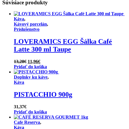
Súvisiace produkty
Káva
,
Kávový porcelán
,
Príslušenstvo
LOVERAMICS EGG Šálka Café
Latte 300 ml Taupe
Pôvodná
Aktuálna
13,28
€
11,96
€
cena
cena
Pridať do košíka
bola:
je:
13,28€.
11,96€.
Doplnky ku káve
,
Káva
PISTACCHIO 900g
31,37
€
Pridať do košíka
Cafe Reserva
,
Káva