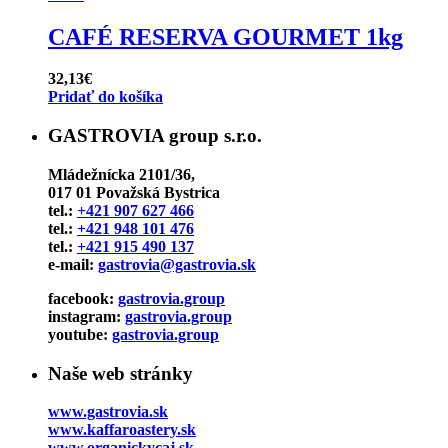
CAFÉ RESERVA GOURMET 1kg
32,13
€
Pridať do košíka
GASTROVIA group s.r.o.
Mládežnícka 2101/36,
017 01 Považská Bystrica
tel.:
+421 907 627 466
tel.:
+421 948 101 476
tel.:
+421 915 490 137
e-mail:
gastrovia@gastrovia.sk
facebook:
gastrovia.group
instagram:
gastrovia.group
youtube:
gastrovia.group
Naše web stránky
www.gastrovia.sk
www.kaffaroastery.sk
www.organickycaj.sk