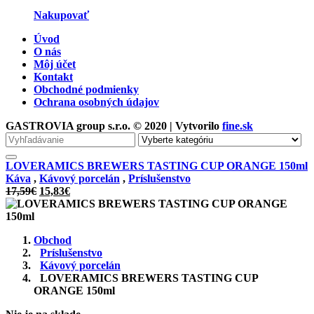
Nakupovať
Úvod
O nás
Môj účet
Kontakt
Obchodné podmienky
Ochrana osobných údajov
GASTROVIA group s.r.o. © 2020 | Vytvorilo
fine.sk
Vyhľadávanie
pre
LOVERAMICS BREWERS TASTING CUP ORANGE 150ml
Káva
,
Kávový porcelán
,
Príslušenstvo
Pôvodná
Aktuálna
17,59
€
15,83
€
cena
cena
bola:
je:
17,59€.
15,83€.
Obchod
Príslušenstvo
Kávový porcelán
LOVERAMICS BREWERS TASTING CUP
ORANGE 150ml