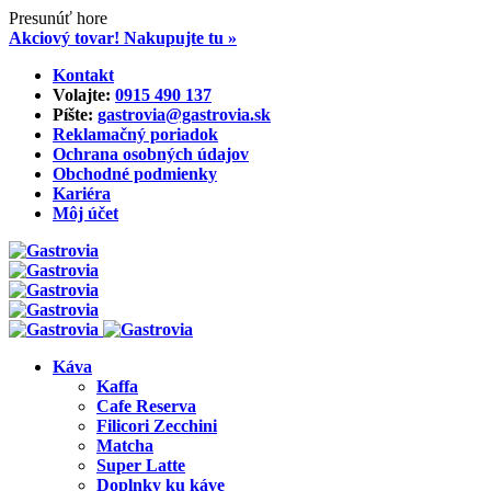
Presunúť hore
Akciový tovar! Nakupujte tu »
Skip
Kontakt
to
Volajte:
0915 490 137‬
content
Píšte:
gastrovia@gastrovia.sk‬
Reklamačný poriadok
Ochrana osobných údajov
Obchodné podmienky
Kariéra
Môj účet
Káva
Kaffa
Cafe Reserva
Filicori Zecchini
Matcha
Super Latte
Doplnky ku káve