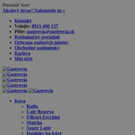
Presunúť hore
Akciový tovar! Nakupujte tu »
Skip
Kontakt
to
Volajte:
0915 490 137‬
content
Píšte:
gastrovia@gastrovia.sk‬
Reklamačný poriadok
Ochrana osobných údajov
Obchodné podmienky
Kariéra
Môj účet
Káva
Kaffa
Cafe Reserva
Filicori Zecchini
Matcha
Super Latte
Doplnky ku káve