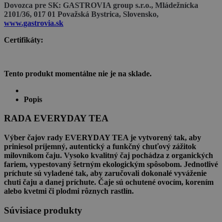
Dovozca pre SK:
GASTROVIA group s.r.o., Mládežnícka
2101/36, 017 01 Považská Bystrica, Slovensko,
www.gastrovia.sk
Certifikáty:
Tento produkt momentálne nie je na sklade.
Popis
RADA EVERYDAY TEA
Výber čajov rady EVERYDAY TEA je vytvorený tak, aby
priniesol príjemný, autentický a funkčný chuťový zážitok
milovníkom čaju. Vysoko kvalitný čaj pochádza z organických
fariem, vypestovaný šetrným ekologickým spôsobom. Jednotlivé
príchute sú vyladené tak, aby zaručovali dokonalé vyváženie
chuti čaju a danej príchute. Čaje sú ochutené ovocím, korením
alebo kvetmi či plodmi rôznych rastlín.
Súvisiace produkty