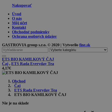
Nakupovať
Úvod
O nás
Môj účet
Kontakt
Obchodné podmienky
Ochrana osobných údajov
GASTROVIA group s.r.o. © 2020 | Vytvorilo
fine.sk
Vyhľadávanie
pre
ETS BIO KAMILKOVÝ ČAJ
Čaj
,
ETS Rada Everyday Tea
4,17
€
Obchod
Čaj
ETS Rada Everyday Tea
ETS BIO KAMILKOVÝ ČAJ
Nie je na sklade