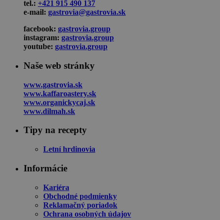
tel.:
+421 915 490 137
e-mail:
gastrovia@gastrovia.sk
facebook:
gastrovia.group
instagram:
gastrovia.group
youtube:
gastrovia.group
Naše web stránky
www.gastrovia.sk
www.kaffaroastery.sk
www.organickycaj.sk
www.dilmah.sk
Tipy na recepty
Letní hrdinovia
Informácie
Kariéra
Obchodné podmienky
Reklamačný poriadok
Ochrana osobných údajov