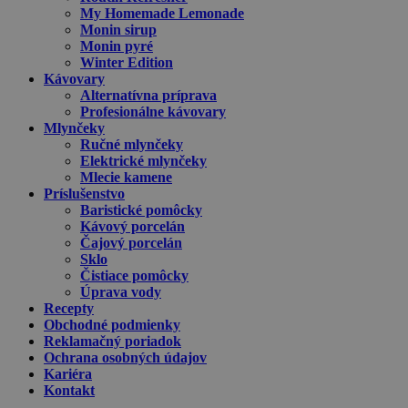
My Homemade Lemonade
Monin sirup
Monin pyré
Winter Edition
Kávovary
Alternatívna príprava
Profesionálne kávovary
Mlynčeky
Ručné mlynčeky
Elektrické mlynčeky
Mlecie kamene
Príslušenstvo
Baristické pomôcky
Kávový porcelán
Čajový porcelán
Sklo
Čistiace pomôcky
Úprava vody
Recepty
Obchodné podmienky
Reklamačný poriadok
Ochrana osobných údajov
Kariéra
Kontakt