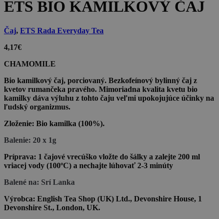
ETS BIO KAMILKOVÝ ČAJ
Čaj
,
ETS Rada Everyday Tea
4,17
€
CHAMOMILE
Bio kamilkový čaj, porciovaný. Bezkofeínový bylinný čaj z
kvetov rumančeka pravého. Mimoriadna kvalita kvetu bio
kamilky dáva výluhu z tohto čaju veľmi upokojujúce účinky na
ľudský organizmus.
Zloženie:
Bio kamilka (100%).
Balenie:
20 x 1g
Príprava:
1 čajové vrecúško vložte do šálky a zalejte 200 ml
vriacej vody (100ºC) a nechajte lúhovať 2-3 minúty
Balené na: Srí Lanka
Výrobca:
English Tea Shop (UK) Ltd., Devonshire House, 1
Devonshire St., London, UK.