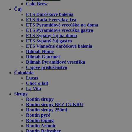
Cold Brew
Čaj
ETS Darčekové balenia
ETS Rada Everyday Tea
ETS Pyramídové vrecúška na doma
ETS Pyramídové vrecúška gastro
ETS Sypaný čaj na doma
ETS Sypaný čaj gastro
ETS Vianočné darčekové balenia
Dilmah Home
Dilmah Gourmet
Dilmah Pyramídové vrecúška
Čajové príslušenstvo
Čokoláda
Lucas
Choc-o-lait
La Vita
Sirupy
Routin sirupy
Routin sirupy BEZ CUKRU
Routin sirupy 250ml
Routin pyré
Routin toping
Routin Artonic
Routin Refresher