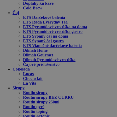
Doplnky ku káve
Cold Brew
Čaj
ETS Darčekové balenia
ETS Rada Everyday Tea
ETS Pyramídové vrecúška na doma
ETS Pyramídové vrecúška gastro
ETS Sypaný čaj na doma
ETS Sypaný čaj gastro
ETS Vianočné darčekové balenia
Dilmah Home
Dilmah Gourmet
Dilmah Pyramídové vrecúška
Čajové príslušenstvo
Čokoláda
Lucas
Choc-o-lait
La Vita
Sirupy
Routin sirupy
Routin sirupy BEZ CUKRU
Routin sirupy 250ml
Routin pyré
Routin toping
Routin Artonic