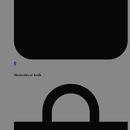
0
Skontrolovať košík