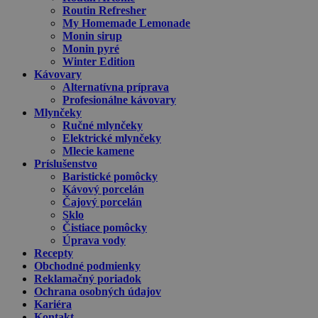
Routin Refresher
My Homemade Lemonade
Monin sirup
Monin pyré
Winter Edition
Kávovary
Alternatívna príprava
Profesionálne kávovary
Mlynčeky
Ručné mlynčeky
Elektrické mlynčeky
Mlecie kamene
Príslušenstvo
Baristické pomôcky
Kávový porcelán
Čajový porcelán
Sklo
Čistiace pomôcky
Úprava vody
Recepty
Obchodné podmienky
Reklamačný poriadok
Ochrana osobných údajov
Kariéra
Kontakt