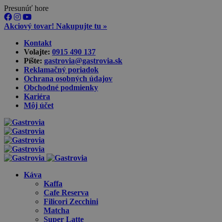
Presunúť hore
Akciový tovar! Nakupujte tu »
Skip
Kontakt
to
Volajte:
0915 490 137‬
content
Píšte:
gastrovia@gastrovia.sk‬
Reklamačný poriadok
Ochrana osobných údajov
Obchodné podmienky
Kariéra
Môj účet
Káva
Kaffa
Cafe Reserva
Filicori Zecchini
Matcha
Super Latte