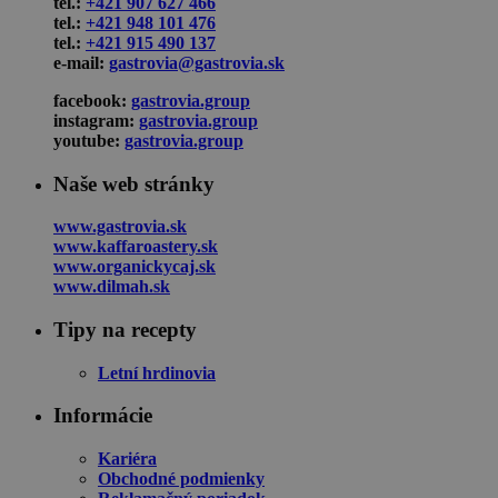
tel.:
+421 907 627 466
tel.:
+421 948 101 476
tel.:
+421 915 490 137
e-mail:
gastrovia@gastrovia.sk
facebook:
gastrovia.group
instagram:
gastrovia.group
youtube:
gastrovia.group
Naše web stránky
www.gastrovia.sk
www.kaffaroastery.sk
www.organickycaj.sk
www.dilmah.sk
Tipy na recepty
Letní hrdinovia
Informácie
Kariéra
Obchodné podmienky