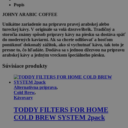
AK/
Popis
8-
5
JOHNY ARABIC COFFEE
Unikátne zariadenie na prípravu pravej arabskej alebo
tureckej kávy. V originále sa volá dzezve/ibrik. Tradičný a
storočia známy spôsob prípravy kávy na piesku sa dostáva späť
do moderných kaviarní. Ak sa chcete odlišovať a hosťom
ponúknuť dokonalý zážitok, ako si vychutnať kávu, tak toto je
presne to, čo hľadáte. Dodáva sa s jednou džezvou na prípravu
arabskej kávy a jedným vreckom špeciálneho piesku.
Súvisiace produkty
Alternatívna príprava
,
Cold Brew
,
Kávovary
TODDY FILTERS FOR HOME
COLD BREW SYSTEM 2pack