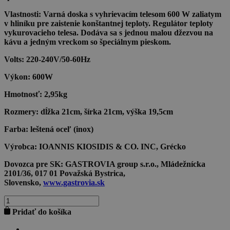
Vlastnosti:
Varná doska s vyhrievacím telesom 600 W zaliatym
v hliníku pre zaistenie konštantnej teploty. Regulátor teploty
vykurovacieho telesa. Dodáva sa s jednou malou džezvou na
kávu a jedným vreckom so špeciálnym pieskom.
Volts:
220-240V/50-60Hz
Výkon:
600W
Hmotnosť:
2,95kg
Rozmery:
dĺžka 21cm, šírka 21cm, výška 19,5cm
Farba:
leštená oceľ (inox)
Výrobca:
IOANNIS KIOSIDIS & CO. INC, Grécko
Dovozca pre SK:
GASTROVIA group s.r.o., Mládežnícka
2101/36, 017 01 Považská Bystrica,
Slovensko,
www.gastrovia.sk
množstvo
JOHNY
Pridať do košíka
ARABIC
COFFEE