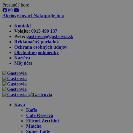
Presunúť hore
Akciový tovar! Nakupujte tu »
Skip
Kontakt
to
Volajte:
0915 490 137‬
content
Píšte:
gastrovia@gastrovia.sk‬
Reklamačný poriadok
Ochrana osobných údajov
Obchodné podmienky
Kariéra
Môj účet
Káva
Kaffa
Cafe Reserva
Filicori Zecchini
Matcha
Super Latte