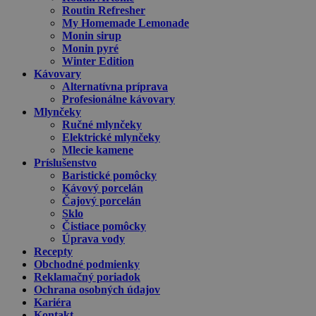
Routin Refresher
My Homemade Lemonade
Monin sirup
Monin pyré
Winter Edition
Kávovary
Alternatívna príprava
Profesionálne kávovary
Mlynčeky
Ručné mlynčeky
Elektrické mlynčeky
Mlecie kamene
Príslušenstvo
Baristické pomôcky
Kávový porcelán
Čajový porcelán
Sklo
Čistiace pomôcky
Úprava vody
Recepty
Obchodné podmienky
Reklamačný poriadok
Ochrana osobných údajov
Kariéra
Kontakt