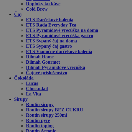
Doplnky ku káve
Cold Brew
Čaj
ETS Darčekové balenia
ETS Rada Everyday Tea
ETS Pyramídové vrecúška na doma
ETS Pyramídové vrecúška gastro
ETS Sypaný čaj na doma
ETS Sypaný čaj gastro
ETS Vianočné darčekové balenia
Dilmah Home
Dilmah Gourmet
Dilmah Pyramídové vrecúška
Čajové príslušenstvo
Čokoláda
Lucas
Choc-o-lait
La Vita
Sirupy
Routin sirupy
Routin sirupy BEZ CUKRU
Routin sirupy 250ml
Routin pyré
Routin toping
Routin Artonic