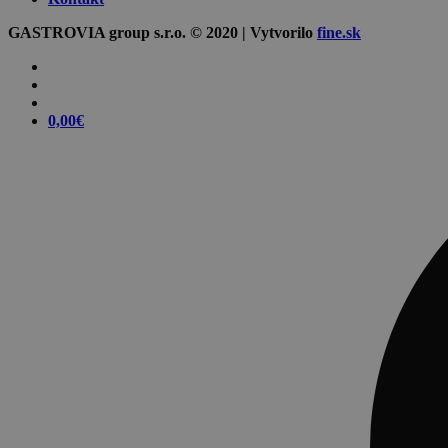
GASTROVIA group s.r.o. © 2020 | Vytvorilo
fine.sk
0,00
€