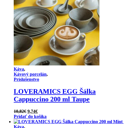
Káva
,
Kávový porcelán
,
Príslušenstvo
LOVERAMICS EGG Šálka
Cappuccino 200 ml Taupe
Pôvodná
Aktuálna
10,82
€
9,74
€
cena
cena
Pridať do košíka
bola:
je:
10,82€.
9,74€.
Káva
,