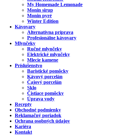
My Homemade Lemonade
Monin sirup
Monin pyré
Winter Edition
Kávovary
Alternatívna príprava
Profesionálne kávovary
Mlynčeky
Ručné mlynčeky
Elektrické mlynčeky
Mlecie kamene
Príslušenstvo
Baristické pomôcky
Kávový porcelán
Čajový porcelán
Sklo
Čistiace pomôcky
Úprava vody
Recepty
Obchodné podmienky
Reklamačný poriadok
Ochrana osobných údajov
Kariéra
Kontakt