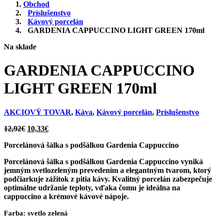
Obchod
Príslušenstvo
Kávový porcelán
GARDENIA CAPPUCCINO LIGHT GREEN 170ml
Na sklade
GARDENIA CAPPUCCINO
LIGHT GREEN 170ml
AKCIOVÝ TOVAR
,
Káva
,
Kávový porcelán
,
Príslušenstvo
Pôvodná
Aktuálna
12,92
€
10,33
€
cena
cena
Porcelánová šálka s podšálkou Gardenia Cappuccino
bola:
je:
12,92€.
10,33€.
Porcelánová šálka s podšálkou Gardenia
Cappuccino
vyniká
jemným svetlozeleným prevedením a elegantným tvarom, ktorý
podčiarkuje zážitok z pitia kávy. Kvalitný porcelán zabezpečuje
optimálne udržanie teploty, vďaka čomu je ideálna na
cappuccino a krémové kávové nápoje.
Farba:
svetlo zelená