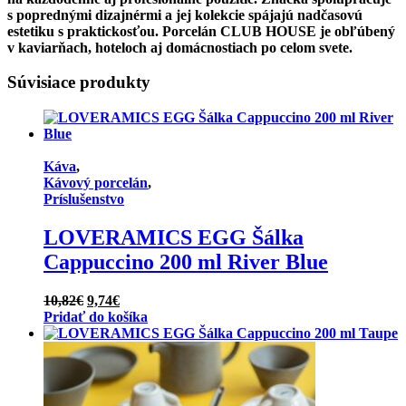
s poprednými dizajnérmi a jej kolekcie spájajú nadčasovú
estetiku s praktickosťou. Porcelán CLUB HOUSE je obľúbený
v kaviarňach, hoteloch aj domácnostiach po celom svete.
Súvisiace produkty
Káva
,
Kávový porcelán
,
Príslušenstvo
LOVERAMICS EGG Šálka
Cappuccino 200 ml River Blue
Pôvodná
Aktuálna
10,82
€
9,74
€
cena
cena
Pridať do košíka
bola:
je:
10,82€.
9,74€.