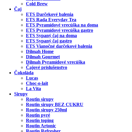
Cold Brew
Čaj
ETS Darčekové balenia
ETS Rada Everyday Tea
ETS Pyramídové vrecúška na doma
ETS Pyramídové vrecúška gastro
ETS Sypaný čaj na doma
ETS Sypaný čaj gastro
ETS Vianočné darčekové balenia
Dilmah Home
Dilmah Gourmet
Dilmah Pyramídové vrecúška
Čajové príslušenstvo
Čokoláda
Lucas
Choc-o-lait
La Vita
Sirupy
Routin sirupy
Routin sirupy BEZ CUKRU
Routin sirupy 250ml
Routin pyré
Routin toping
Routin Artonic
Routin Refresher