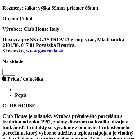
Rozmery:
šálka: výška 69mm, priemer 86mm
Objem:
170ml
Výrobca:
Club House Italy
Dovozca pre SK:
GASTROVIA group s.r.o., Mládežnícka
2101/36, 017 01 Považská Bystrica,
Slovensko,
www.gastrovia.sk
Na sklade
množstvo
GARDENIA
Pridať do košíka
CAPPUCCINO
LIGHT
GREEN
Popis
170ml
CLUB HOUSE
Club House je taliansky výrobca prémiového porcelánu s
tradíciou od roku 1992, známy dôrazom na kvalitu, dizajn a
funkčnosť. Produkty sú vyrábané z odolného hrubostenného
porcelánu, ktorý výborne udržiava teplotu nápoja a je vhodný
na každodenné aj profesionálne použitie. Značka spolupracuje