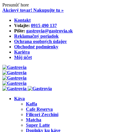
Presunúť hore
Akciový tovar! Nakupujte tu »
Skip
Kontakt
to
Volajte:
0915 490 137‬
content
Píšte:
gastrovia@gastrovia.sk‬
Reklamačný poriadok
Ochrana osobných údajov
Obchodné podmienky
Kariéra
Môj účet
Káva
Kaffa
Cafe Reserva
Filicori Zecchini
Matcha
Super Latte
Doplnky ku káve