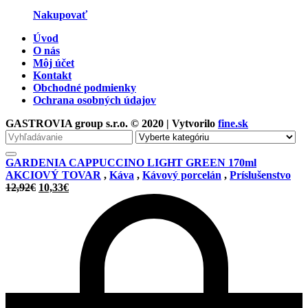
Nakupovať
Úvod
O nás
Môj účet
Kontakt
Obchodné podmienky
Ochrana osobných údajov
GASTROVIA group s.r.o. © 2020 | Vytvorilo
fine.sk
Vyhľadávanie
pre
GARDENIA CAPPUCCINO LIGHT GREEN 170ml
AKCIOVÝ TOVAR
,
Káva
,
Kávový porcelán
,
Príslušenstvo
Pôvodná
Aktuálna
12,92
€
10,33
€
cena
cena
bola:
je:
12,92€.
10,33€.