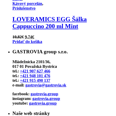
Kávový porcelán
,
Príslušenstvo
LOVERAMICS EGG Šálka
Cappuccino 200 ml Mint
Pôvodná
Aktuálna
10,82
€
9,74
€
cena
cena
Pridať do košíka
bola:
je:
10,82€.
9,74€.
GASTROVIA group s.r.o.
Mládežnícka 2101/36,
017 01 Považská Bystrica
tel.:
+421 907 627 466
tel.:
+421 948 101 476
tel.:
+421 915 490 137
e-mail:
gastrovia@gastrovia.sk
facebook:
gastrovia.group
instagram:
gastrovia.group
youtube:
gastrovia.group
Naše web stránky