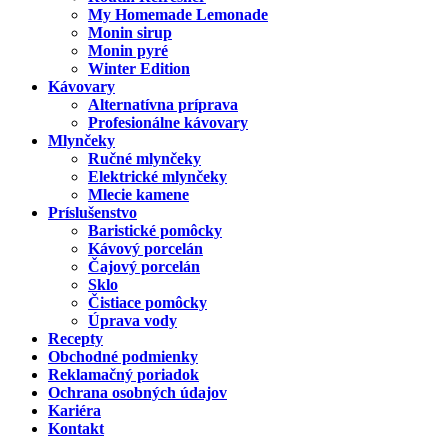
My Homemade Lemonade
Monin sirup
Monin pyré
Winter Edition
Kávovary
Alternatívna príprava
Profesionálne kávovary
Mlynčeky
Ručné mlynčeky
Elektrické mlynčeky
Mlecie kamene
Príslušenstvo
Baristické pomôcky
Kávový porcelán
Čajový porcelán
Sklo
Čistiace pomôcky
Úprava vody
Recepty
Obchodné podmienky
Reklamačný poriadok
Ochrana osobných údajov
Kariéra
Kontakt