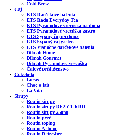
Cold Brew
Čaj
ETS Darčekové balenia
ETS Rada Everyday Tea
ETS Pyramídové vrecúška na doma
ETS Pyramídové vrecúška gastro
ETS Sypaný čaj na doma
ETS Sypaný čaj gastro
ETS Vianočné darčekové balenia
Dilmah Home
Dilmah Gourmet
Dilmah Pyramídové vrecúška
Čajové príslušenstvo
Čokoláda
Lucas
Choc-o-lait
La Vita
Sirupy
Routin sirupy
Routin sirupy BEZ CUKRU
Routin sirupy 250ml
Routin pyré
Routin toping
Routin Artonic
Routin Refresher