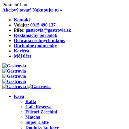
Presunúť hore
Akciový tovar! Nakupujte tu »
Skip
Kontakt
to
Volajte:
0915 490 137‬
content
Píšte:
gastrovia@gastrovia.sk‬
Reklamačný poriadok
Ochrana osobných údajov
Obchodné podmienky
Kariéra
Môj účet
Káva
Kaffa
Cafe Reserva
Filicori Zecchini
Matcha
Super Latte
Doplnky ku káve