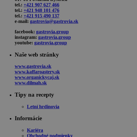
tel.:
+421 907 627 466
tel.:
+421 948 101 476
tel.:
+421 915 490 137
e-mail:
gastrovia@gastrovia.sk
facebook:
gastrovia.group
instagram:
gastrovia.group
youtube:
gastrovia.group
Naše web stránky
www.gastrovia.sk
www.kaffaroastery.sk
www.organickycaj.sk
www.dilmah.sk
Tipy na recepty
Letní hrdinovia
Informácie
Kariéra
Obchodné podmienky