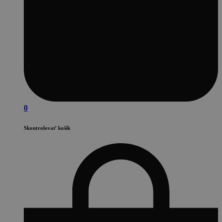
0
Skontrolovať košík