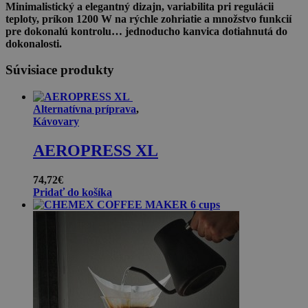
Minimalistický a elegantný dizajn, variabilita pri regulácii
teploty, príkon 1200 W na rýchle zohriatie a množstvo funkcií
pre dokonalú kontrolu… jednoducho kanvica dotiahnutá do
dokonalosti.
Súvisiace produkty
Alternatívna príprava
,
Kávovary
AEROPRESS XL
74,72
€
Pridať do košíka