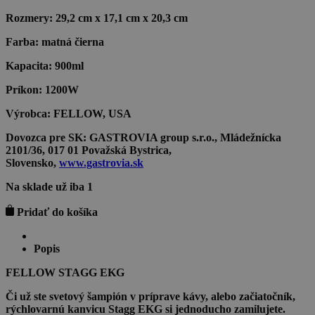
Rozmery:
29,2 cm x 17,1 cm x 20,3 cm
Farba:
matná čierna
Kapacita:
900ml
Príkon:
1200W
Výrobca:
FELLOW, USA
Dovozca pre SK:
GASTROVIA group s.r.o., Mládežnícka
2101/36, 017 01 Považská Bystrica,
Slovensko,
www.gastrovia.sk
Na sklade už iba 1
množstvo
Pridať do košíka
FELLOW
STAGG
EKG
Popis
MATTE
FELLOW STAGG EKG
BLACK
0,9l
Či už ste svetový šampión v príprave kávy, alebo začiatočník,
rýchlovarnú kanvicu Stagg EKG si jednoducho zamilujete.