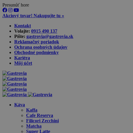
Presunúť hore
Akciový tovar! Nakupujte tu »
Skip
Kontakt
to
Volajte:
0915 490 137‬
content
Píšte:
gastrovia@gastrovia.sk‬
Reklamačný poriadok
Ochrana osobných údajov
Obchodné podmienky
Kariéra
Môj účet
Káva
Kaffa
Cafe Reserva
Filicori Zecchini
Matcha
Super Latte