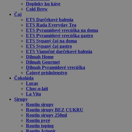
Doplnky ku káve
Cold Brew
Čaj
ETS Darčekové balenia
ETS Rada Everyday Tea
ETS Pyramídové vrecúška na doma
ETS Pyramídové vrecúška gastro
ETS Sypaný čaj na doma
ETS Sypaný čaj gastro
ETS Vianočné darčekové balenia
Dilmah Home
Dilmah Gourmet
Dilmah Pyramídové vrecúška
Čajové príslušenstvo
Čokoláda
Lucas
Choc-o-lait
La Vita
Sirupy
Routin sirupy
Routin sirupy BEZ CUKRU
Routin sirupy 250ml
Routin pyré
Routin toping
Routin Artonic