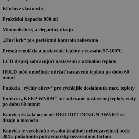
Kľúčové vlastnosti:
Praktická kapacita 900 ml
Minimalistický a elegantný dizajn
„Husí krk“ pre perfektnú kontrolu zalievania
Presná regulácia a nastavenie teploty v rozsahu 57-100°C
LCD displej zobrazujúci nastavenú a aktuálnu teplotu
HOLD mód umožňuje udržať nastavenú teplotu po dobu 60
minút
Funkcia „rýchly ohrev“ pre rýchlejšie dosiahnutie max. teploty
Funkcia „KEEP WARM“ pre udržanie nastavenej teploty vody
po dobu 60 minút
Kanvica získala ocenenie RED DOT DESIGN AWARD za
dizajn a inováciu
Kanvica je vyrobená z vysoko kvalitnej nehrdzavejúcej ocele
304 a potiahnutá potravinársky nezávadnou farbou