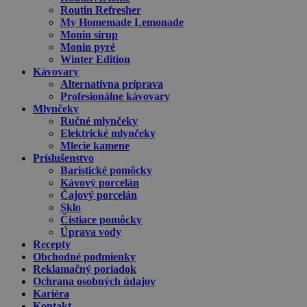
Routin Refresher
My Homemade Lemonade
Monin sirup
Monin pyré
Winter Edition
Kávovary
Alternatívna príprava
Profesionálne kávovary
Mlynčeky
Ručné mlynčeky
Elektrické mlynčeky
Mlecie kamene
Príslušenstvo
Baristické pomôcky
Kávový porcelán
Čajový porcelán
Sklo
Čistiace pomôcky
Úprava vody
Recepty
Obchodné podmienky
Reklamačný poriadok
Ochrana osobných údajov
Kariéra
Kontakt