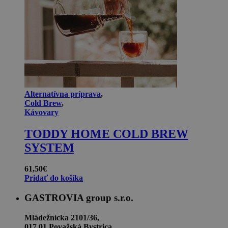
Alternatívna príprava
,
Cold Brew
,
Kávovary
TODDY HOME COLD BREW
SYSTEM
61,50
€
Pridať do košíka
GASTROVIA group s.r.o.
Mládežnícka 2101/36,
017 01 Považská Bystrica