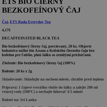
ETS BIO ČIERNY
BEZKOFEÍNOVÝ ČAJ
Čaj
,
ETS Rada Everyday Tea
4,17
€
DECAFFEINATED BLACK TEA
Bio bezkofeínový čierny čaj, porciovaný, 20 ks. Objavte
bohatstvo nášho bio Assam a Keňského čierneho čaju bez
kofeínu pre ľahšiu, plnú šálku so zemitými príchuťami.
Zloženie:
Bio bezkofeínový čierny čaj (100%)
Balenie:
20 ks x 2g
Skladovanie:
Skladujte na suchom mieste, chráňte pred teplom
Príprava:
1 čajové vrecúško vložte do šálky a zalejte 200 ml
vriacej vody (100ºC) a nechajte lúhovať 4-5 minút
Balené na:
Srí Lanka