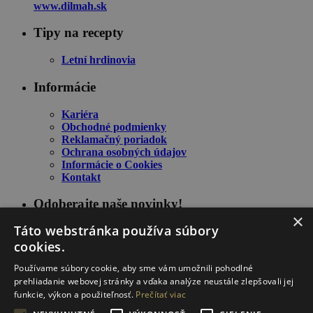
www.dilmah.sk
Tipy na recepty
Letní hrdinovia
Informácie
Kariéra
Obchodné podmienky
Reklamačný poriadok
Ochrana osobných údajov
Informácie o Cookies
Kontakt
Odoberajte naše novinky!
×
Táto webstránka používa súbory
cookies.
Používame súbory cookie, aby sme vám umožnili pohodlné
prehliadanie webovej stránky a vďaka analýze neustále zlepšovali jej
funkcie, výkon a použiteľnosť.
Prečítať viac