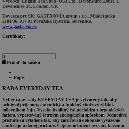
Výrobca:
English Tea Shop (UK) Ltd., Devonshire House, 1
Devonshire St., London, UK
Dovozca pre SK:
GASTROVIA group s.r.o., Mládežnícka
2101/36, 017 01 Považská Bystrica, Slovensko,
www.gastrovia.sk
Certifikáty:
množstvo
ETS
Pridať do košíka
BIO
ČIERNY
BEZKOFEÍNOVÝ
Popis
ČAJ
RADA EVERYDAY TEA
Výber čajov rady EVERYDAY TEA je vytvorený tak, aby
priniesol príjemný, autentický a funkčný chuťový zážitok
milovníkom čaju. Vysoko kvalitný čaj pochádza z organických
fariem, vypestovaný šetrným ekologickým spôsobom. Jednotlivé
príchute sú vyladené tak, aby zaručovali dokonalé vyváženie
chuti čaju a danej príchute. Čaje sú ochutené ovocím, korením