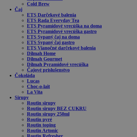
Cold Brew
Čaj
ETS Darčekové balenia
ETS Rada Everyday Tea
ETS Pyramídové vrecúška na doma
ETS Pyramídové vrecúška gastro
ETS Sypaný čaj na doma
ETS Sypaný čaj gastro
ETS Vianočné darčekové balenia
Dilmah Home
Dilmah Gourmet
Dilmah Pyramídové vrecúška
Čajové príslušenstvo
Čokoláda
Lucas
Choc-o-lait
La Vita
Sirupy
Routin sirupy
Routin sirupy BEZ CUKRU
Routin sirupy 250ml
Routin pyré
Routin toping
Routin Artonic
Routin Refresher