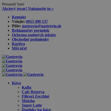
Presunúť hore
Akciový tovar! Nakupujte tu »
Skip
Kontakt
to
Volajte:
0915 490 137‬
content
Píšte:
gastrovia@gastrovia.sk‬
Reklamačný poriadok
Ochrana osobných údajov
Obchodné podmienky
Kariéra
Môj účet
Káva
Kaffa
Cafe Reserva
Filicori Zecchini
Matcha
Super Latte
Doplnky ku káve