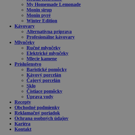
My Homemade Lemonade
Monin sirup
Monin pyré
Winter Edition
Kávovary
Alternatívna príprava
Profesionálne kávovary
Mlynčeky
Ručné mlynčeky
Elektrické mlynčeky
Mlecie kamene
Príslušenstvo
Baristické pomôcky
Kávový porcelán
Čajový porcelán
Sklo
Čistiace pomôcky
Úprava vody
Recepty
Obchodné podmienky
Reklamačný poriadok
Ochrana osobných údajov
Kariéra
Kontakt