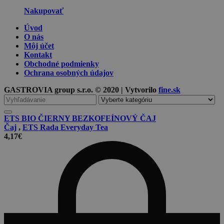
Nakupovať
Úvod
O nás
Môj účet
Kontakt
Obchodné podmienky
Ochrana osobných údajov
GASTROVIA group s.r.o. © 2020 | Vytvorilo
fine.sk
Vyhľadávanie
pre
ETS BIO ČIERNY BEZKOFEÍNOVÝ ČAJ
Čaj
,
ETS Rada Everyday Tea
4,17
€