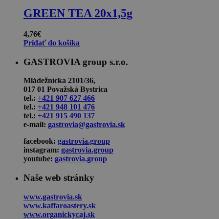
GREEN TEA 20x1,5g
4,76
€
Pridať do košíka
GASTROVIA group s.r.o.
Mládežnícka 2101/36,
017 01 Považská Bystrica
tel.:
+421 907 627 466
tel.:
+421 948 101 476
tel.:
+421 915 490 137
e-mail:
gastrovia@gastrovia.sk
facebook:
gastrovia.group
instagram:
gastrovia.group
youtube:
gastrovia.group
Naše web stránky
www.gastrovia.sk
www.kaffaroastery.sk
www.organickycaj.sk