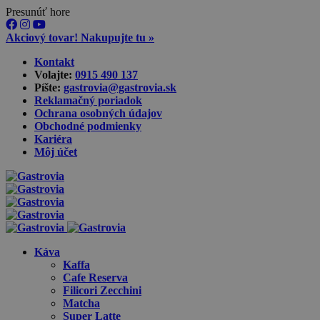
Presunúť hore
Akciový tovar! Nakupujte tu »
Skip
Kontakt
to
Volajte:
0915 490 137‬
content
Píšte:
gastrovia@gastrovia.sk‬
Reklamačný poriadok
Ochrana osobných údajov
Obchodné podmienky
Kariéra
Môj účet
Káva
Kaffa
Cafe Reserva
Filicori Zecchini
Matcha
Super Latte