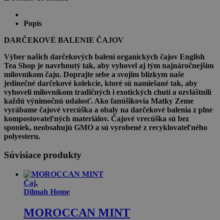
ADVENT
CALENDAR
Popis
DARČEKOVÉ BALENIE ČAJOV
Výber našich darčekových balení organických čajov English
Tea Shop je navrhnutý tak, aby vyhovel aj tým najnáročnejším
milovníkom čaju. Doprajte sebe a svojim blízkym naše
jedinečné darčekové kolekcie, ktoré sú namiešané tak, aby
vyhoveli milovníkom tradičných i exotických chutí a ozvláštnili
každú výnimočnú udalosť. Ako fanúšikovia Matky Zeme
vyrábame čajové vrecúška a obaly na darčekové balenia z plne
kompostovateľných materiálov. Čajové vrecúška sú bez
sponiek, neobsahujú GMO a sú vyrobené z recyklovateľného
polyesteru.
Súvisiace produkty
Čaj
,
Dilmah Home
MOROCCAN MINT