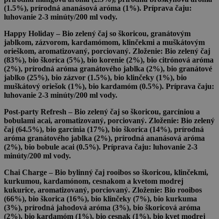
(1.5%), prírodná ananásová aróma (1%). Príprava čaju:
luhovanie 2-3 minúty/200 ml vody.
Happy Holiday
– Bio zelený čaj so škoricou, granátovým
jablkom, zázvorom, kardamómom, klinčekmi a muškátovým
orieškom, aromatizovaný, porciovaný. Zloženie: Bio zelený čaj
(83%), bio škorica (5%), bio korenie (2%), bio citrónová aróma
(2%), prírodná aróma granátového jablka (2%), bio granátové
jablko (25%), bio zázvor (1.5%), bio klinčeky (1%), bio
muškátový oriešok (1%), bio kardamóm (0.5%). Príprava čaju:
luhovanie 2-3 minúty/200 ml vody.
Post-party Refresh
– Bio zelený čaj so škoricou, garcíniou a
bobulami acai, aromatizovaný, porciovaný. Zloženie: Bio zelený
čaj (64.5%), bio garcínia (17%), bio škorica (14%), prírodná
aróma granátového jablka (2%), prírodná ananásová aróma
(2%), bio bobule acai (0.5%). Príprava čaju: luhovanie 2-3
minúty/200 ml vody.
Chai Charge
– Bio bylinný čaj rooibos so škoricou, klinčekmi,
kurkumou, kardamónom, cesnakom a kvetom modrej
kukurice, aromatizovaný, porciovaný. Zloženie: Bio rooibos
(66%), bio škorica (16%), bio klinčeky (7%), bio kurkuma
(3%), prírodná jahodová aróma (3%), bio škoricová aróma
(2%), bio kardamóm (1%), bio cesnak (1%), bio kvet modrej