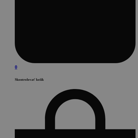
0
Skontrolovať košík