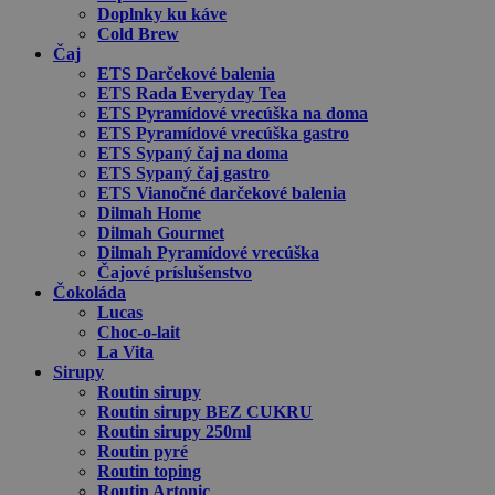
Doplnky ku káve
Cold Brew
Čaj
ETS Darčekové balenia
ETS Rada Everyday Tea
ETS Pyramídové vrecúška na doma
ETS Pyramídové vrecúška gastro
ETS Sypaný čaj na doma
ETS Sypaný čaj gastro
ETS Vianočné darčekové balenia
Dilmah Home
Dilmah Gourmet
Dilmah Pyramídové vrecúška
Čajové príslušenstvo
Čokoláda
Lucas
Choc-o-lait
La Vita
Sirupy
Routin sirupy
Routin sirupy BEZ CUKRU
Routin sirupy 250ml
Routin pyré
Routin toping
Routin Artonic