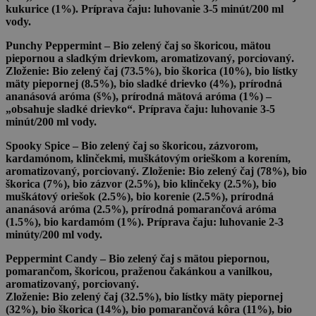
kukurice (1%). Príprava čaju: luhovanie 3-5 minút/200 ml
vody.
Punchy Peppermint
– Bio zelený čaj so škoricou, mätou
piepornou a sladkým drievkom, aromatizovaný, porciovaný.
Zloženie: Bio zelený čaj (73.5%), bio škorica (10%), bio lístky
mäty piepornej (8.5%), bio sladké drievko (4%), prírodná
ananásová aróma (š%), prírodná mätová aróma (1%) –
„obsahuje sladké drievko“. Príprava čaju: luhovanie 3-5
minút/200 ml vody.
Spooky Spice
– Bio zelený čaj so škoricou, zázvorom,
kardamónom, klinčekmi, muškátovým orieškom a korením,
aromatizovaný, porciovaný. Zloženie: Bio zelený čaj (78%), bio
škorica (7%), bio zázvor (2.5%), bio klinčeky (2.5%), bio
muškátový oriešok (2.5%), bio korenie (2.5%), prírodná
ananásová aróma (2.5%), prírodná pomarančová aróma
(1.5%), bio kardamóm (1%). Príprava čaju: luhovanie 2-3
minúty/200 ml vody.
Peppermint Candy
– Bio zelený čaj s mätou piepornou,
pomarančom, škoricou, praženou čakánkou a vanilkou,
aromatizovaný, porciovaný.
Zloženie: Bio zelený čaj (32.5%), bio lístky mäty piepornej
(32%), bio škorica (14%), bio pomarančová kôra (11%), bio