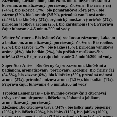
zázvorom, kardamónom, klinčekmi, muškátovým orieškom a
korením, aromatizovaný, porciovaný. Zloženie: Bio čierny čaj
(74%), bio škorica (7%), bio pomarančová kôra (4%), bio
zázvor (3%), bio korenie (2.5%), prírodná vanilková aróma
(2.5%), bio klinčeky (2%), organický muškátový oriešok (2%),
prírodná jablková aróma (2%), bio kardamóm (1%). Príprava
čaju: luhovanie 4-5 minút/200 ml vody.
Winter Warmer
– Bio bylinný čaj rooibos so zázvorom, kakaom
a badiánom, aromatizovaný, porciovaný. Zloženie: Bio rooibos
(62%), bio zázvor (15%), bio kakao (15%), prírodná vanilková
aróma (4%), bio badián (2%), bio prášok z muškátového
orieška (2%). Príprava čaju: luhovanie 3-5 minút/200 ml vody.
Super Star Anise
– Bio čierny čaj so zázvorom, klinčekmi a
badiánom, aromatizovaný, porciovaný. Zloženie: Bio čierny čaj
(84.5%), bio zázvor (6%), bio klinčeky (5%), prírodná mätová
aróma (2%), prírodná anízová aróma (1.5%), bio badián (1%).
Príprava čaju: luhovanie 4-5 minút/200 ml vody.
Tropical Lemongrass
– Bio bylinno-ovocný čaj z citrónovej
trávy s mätou piepornou, ibištekom, šípkami a jablkom,
aromatizovaný, porciovaný.
Zloženie: Bio citrónová tráva (34%), bio lístky mäty piepornej
(20%), bio ibištek (20%), bio šípky (11%), bio jablko (10%),
prírodná mangová aróma (2.5%), prírodná broskyňová aróma