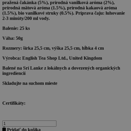
pražená čakánka (5%), prírodná vanilková aróma (2%),
prírodná mätová aróma (1.5%), prírodná kakaová aróma
(1.5%), bio vanilkové struky (0.5%). Príprava čaju: luhovanie
2-3 minúty/200 ml vody.
Balenie:
25 ks
Váha:
50g
Rozmery:
šírka 25,5
cm, výška 25,5 cm, hĺbka 4 cm
Výrobca:
English Tea Shop Ltd., United Kingdom
Balené na Srí Lanke z lokálnych a dovezených organických
ingrediencií
Skladujte na suchom mieste
Certifikáty:
množstvo
BLUE
Pridať do košíka