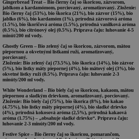
Gingerbread Treat
– Bio čierny čaj so škoricou, zázvorom,
jablkom a kardamómom, porciovaný, aromatizovaný. Zloženie:
Bio čierny čaj (53%), bio škorica (21%), bio zázvor (15%), bio
jablko (6%), bio kardamóm (1%), prírodná zázvorová aróma
(1.5%), bio škoričová aróma (1.5%), prírodná vanilková aróma
(0.5%), bio citrónový olej (0.5%). Príprava čaju: luhovanie 4-5
minút/200 ml vody.
Ghostly Green
– Bio zelený čaj so škoricou, zázvorom, mätou
piepornou a okvetnými lístkami ruží, aromatizovaný,
porciovaný.
Zloženie: Bio zelený čaj (73.5%), bio škorica (14%), bio zázvor
(5%), bio lístky mäty piepornej (4%), bio mätový olej (3%), bio
okvetné lístky ruží (0.5%). Príprava čaju: luhovanie 2-3
minúty/200 ml vody.
White Wonderland
– Bio biely čaj so škoricou, kakaom, mätou
piepornou a sladkým drievkom, aromatizovaný, porciovaný.
Zloženie: Bio biely čaj (75%), bio škorica (8%), bio kakao
(4.75%), bio lístky mäty piepornej (4%), bio sladké drievko
(4%), prírodná kokosová aróma (2,5%), prírodná kakaová
aróma (1.75%) – „obsahuje sladké drievko“. Príprava čaju:
luhovanie 2-3 minúty/200 ml vody.
Festive Spice
– Bio čierny čaj so škoricou, pomarančom,