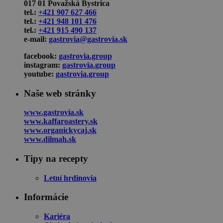
017 01 Považská Bystrica
tel.:
+421 907 627 466
tel.:
+421 948 101 476
tel.:
+421 915 490 137
e-mail:
gastrovia@gastrovia.sk
facebook:
gastrovia.group
instagram:
gastrovia.group
youtube:
gastrovia.group
Naše web stránky
www.gastrovia.sk
www.kaffaroastery.sk
www.organickycaj.sk
www.dilmah.sk
Tipy na recepty
Letní hrdinovia
Informácie
Kariéra