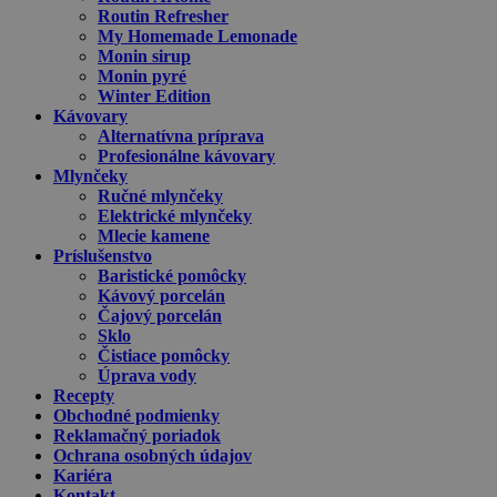
Routin Refresher
My Homemade Lemonade
Monin sirup
Monin pyré
Winter Edition
Kávovary
Alternatívna príprava
Profesionálne kávovary
Mlynčeky
Ručné mlynčeky
Elektrické mlynčeky
Mlecie kamene
Príslušenstvo
Baristické pomôcky
Kávový porcelán
Čajový porcelán
Sklo
Čistiace pomôcky
Úprava vody
Recepty
Obchodné podmienky
Reklamačný poriadok
Ochrana osobných údajov
Kariéra
Kontakt