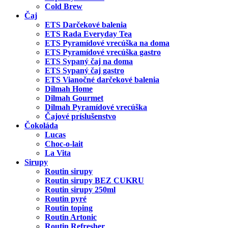
Cold Brew
Čaj
ETS Darčekové balenia
ETS Rada Everyday Tea
ETS Pyramídové vrecúška na doma
ETS Pyramídové vrecúška gastro
ETS Sypaný čaj na doma
ETS Sypaný čaj gastro
ETS Vianočné darčekové balenia
Dilmah Home
Dilmah Gourmet
Dilmah Pyramídové vrecúška
Čajové príslušenstvo
Čokoláda
Lucas
Choc-o-lait
La Vita
Sirupy
Routin sirupy
Routin sirupy BEZ CUKRU
Routin sirupy 250ml
Routin pyré
Routin toping
Routin Artonic
Routin Refresher