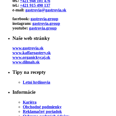
tel.:
+421 948 101 476
tel.:
+421 915 490 137
e-mail:
gastrovia@gastrovia.sk
facebook:
gastrovia.group
instagram:
gastrovia.group
youtube:
gastrovia.group
Naše web stránky
www.gastrovia.sk
www.kaffaroastery.sk
www.organickycaj.sk
www.dilmah.sk
Tipy na recepty
Letní hrdinovia
Informácie
Kariéra
Obchodné podmienky
Reklamačný poriadok