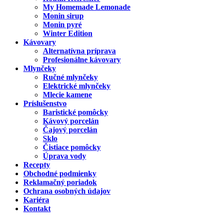
My Homemade Lemonade
Monin sirup
Monin pyré
Winter Edition
Kávovary
Alternatívna príprava
Profesionálne kávovary
Mlynčeky
Ručné mlynčeky
Elektrické mlynčeky
Mlecie kamene
Príslušenstvo
Baristické pomôcky
Kávový porcelán
Čajový porcelán
Sklo
Čistiace pomôcky
Úprava vody
Recepty
Obchodné podmienky
Reklamačný poriadok
Ochrana osobných údajov
Kariéra
Kontakt