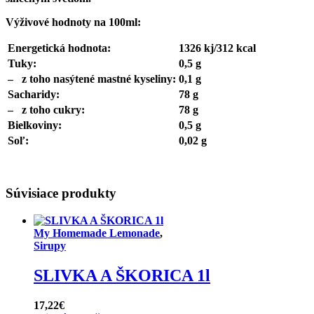
Výživové hodnoty na 100ml:
Energetická hodnota:
1326 kj/312 kcal
Tuky:
0,5 g
–
z toho nasýtené mastné kyseliny:
0,1 g
Sacharidy:
78 g
–
z toho cukry:
78 g
Bielkoviny:
0,5 g
Soľ:
0,02 g
Súvisiace produkty
My Homemade Lemonade
,
Sirupy
SLIVKA A ŠKORICA 1l
17,22
€