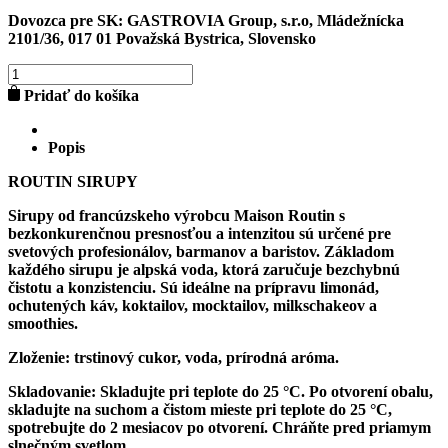
Dovozca pre SK:
GASTROVIA Group, s.r.o, Mládežnícka
2101/36, 017 01 Považská Bystrica, Slovensko
množstvo
ALMOND
Pridať do košíka
SYRUP
1l
Popis
ROUTIN SIRUPY
Sirupy
od francúzskeho výrobcu
Maison Routin
s
bezkonkurenčnou presnosťou a intenzitou sú určené pre
svetových profesionálov, barmanov a baristov. Základom
každého sirupu je alpská voda, ktorá zaručuje bezchybnú
čistotu a konzistenciu. Sú ideálne na prípravu limonád,
ochutených káv, koktailov, mocktailov, milkschakeov a
smoothies.
Zloženie:
trstinový cukor, voda, prírodná aróma.
Skladovanie:
Skladujte pri teplote do 25 °C. Po otvorení obalu,
skladujte na suchom a čistom mieste pri teplote do 25 °C,
spotrebujte do 2 mesiacov po otvorení. Chráňte pred priamym
slnečným svetlom.