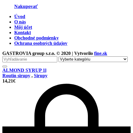
Nakupovať
Úvod
O nás
Môj účet
Kontakt
Obchodné podmienky
Ochrana osobných údajov
GASTROVIA group s.r.o. © 2020 | Vytvorilo
fine.sk
Vyhľadávanie
pre
ALMOND SYRUP 1l
Routin sirupy
,
Sirupy
14,21
€