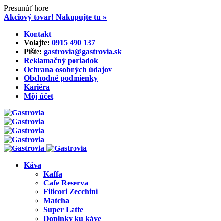
Presunúť hore
Akciový tovar! Nakupujte tu »
Skip
Kontakt
to
Volajte:
0915 490 137‬
content
Píšte:
gastrovia@gastrovia.sk‬
Reklamačný poriadok
Ochrana osobných údajov
Obchodné podmienky
Kariéra
Môj účet
Káva
Kaffa
Cafe Reserva
Filicori Zecchini
Matcha
Super Latte
Doplnky ku káve