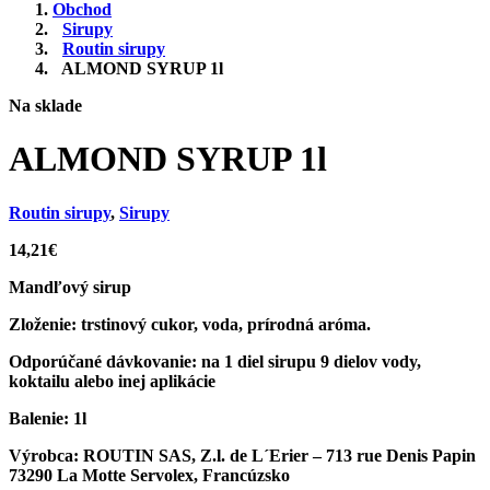
Obchod
Sirupy
Routin sirupy
ALMOND SYRUP 1l
Na sklade
ALMOND SYRUP 1l
Routin sirupy
,
Sirupy
14,21
€
Mandľový sirup
Zloženie:
trstinový cukor, voda, prírodná aróma.
Odporúčané dávkovanie:
na 1 diel sirupu 9 dielov vody,
koktailu alebo inej aplikácie
Balenie:
1l
Výrobca:
ROUTIN SAS, Z.l. de L´Erier – 713 rue Denis Papin
73290 La Motte Servolex, Francúzsko