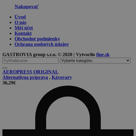
Nakupovať
Úvod
O nás
Môj účet
Kontakt
Obchodné podmienky
Ochrana osobných údajov
GASTROVIA group s.r.o. © 2020 | Vytvorilo
fine.sk
Vyhľadávanie
pre
AEROPRESS ORIGINAL
Alternatívna príprava
,
Kávovary
36,29
€