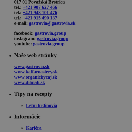
017 01 Považská Bystrica
tel.:
+421 907 627 466
tel.:
+421 948 101 476
tel.:
+421 915 490 137
e-mail:
gastrovia@gastrovia.sk
facebook:
gastrovia.group
instagram:
gastrovia.group
youtube:
gastrovia.group
Naše web stránky
www.gastrovia.sk
www.kaffaroastery.sk
www.organickycaj.sk
www.dilmah.sk
Tipy na recepty
Letní hrdinovia
Informácie
Kariéra