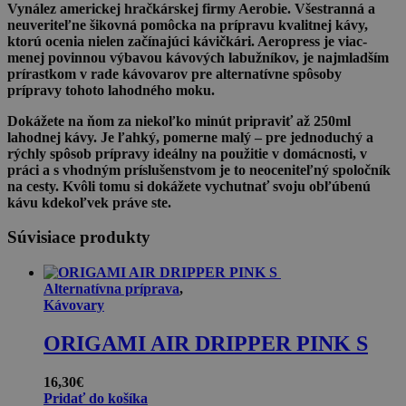
Vynález americkej hračkárskej firmy Aerobie. Všestranná a
neuveriteľne šikovná pomôcka na prípravu kvalitnej kávy,
ktorú ocenia nielen začínajúci kávičkári. Aeropress je viac-
menej povinnou výbavou kávových labužníkov, je najmladším
prírastkom v rade kávovarov pre alternatívne spôsoby
prípravy tohoto lahodného moku.
Dokážete na ňom za niekoľko minút pripraviť až 250ml
lahodnej kávy. Je ľahký, pomerne malý – pre jednoduchý a
rýchly spôsob prípravy ideálny na použitie v domácnosti, v
práci a s vhodným príslušenstvom je to neoceniteľný spoločník
na cesty. Kvôli tomu si dokážete vychutnať svoju obľúbenú
kávu kdekoľvek práve ste.
Súvisiace produkty
Alternatívna príprava
,
Kávovary
ORIGAMI AIR DRIPPER PINK S
16,30
€
Pridať do košíka