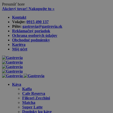
Presunúť hore
Akciový tovar! Nakupujte tu »
Skip
Kontakt
to
Volajte:
0915 490 137‬
content
Píšte:
gastrovia@gastrovia.sk‬
Reklamačný poriadok
Ochrana osobných údajov
Obchodné podmienky
Kariéra
Môj účet
Káva
Kaffa
Cafe Reserva
Filicori Zecchini
Matcha
Super Latte
Doplnky ku káve