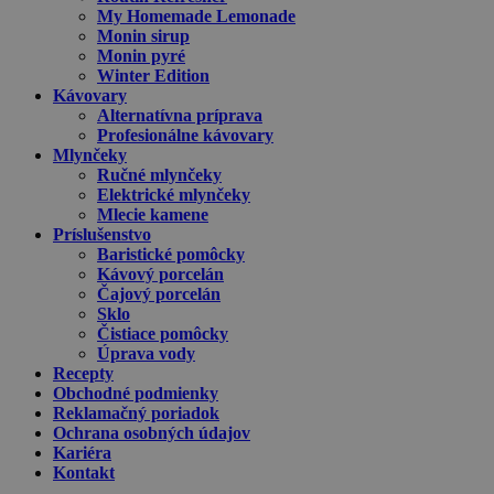
My Homemade Lemonade
Monin sirup
Monin pyré
Winter Edition
Kávovary
Alternatívna príprava
Profesionálne kávovary
Mlynčeky
Ručné mlynčeky
Elektrické mlynčeky
Mlecie kamene
Príslušenstvo
Baristické pomôcky
Kávový porcelán
Čajový porcelán
Sklo
Čistiace pomôcky
Úprava vody
Recepty
Obchodné podmienky
Reklamačný poriadok
Ochrana osobných údajov
Kariéra
Kontakt