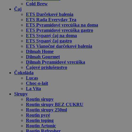
Cold Brew
Čaj
ETS Darčekové balenia
ETS Rada Everyday Tea
ETS Pyramídové vrecúška na doma
ETS Pyramídové vrecúška gastro
ETS Sypaný čaj na doma
ETS Sypaný čaj gastro
ETS Vianočné darčekové balenia
Dilmah Home
Dilmah Gourmet
Dilmah Pyramídové vrecúška
Čajové príslušenstvo
Čokoláda
Lucas
Choc-o-lait
La Vita
Sirupy
Routin sirupy
Routin sirupy BEZ CUKRU
Routin sirupy 250ml
Routin pyré
Routin toping
Routin Artonic
Routin Refresher