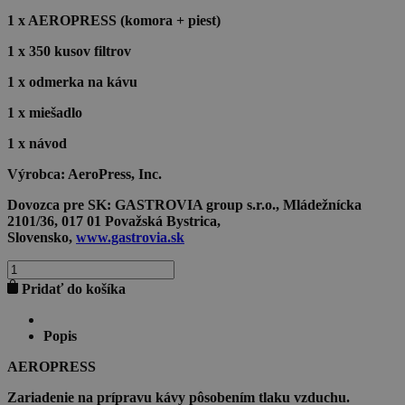
1 x AEROPRESS (komora + piest)
1 x 350 kusov filtrov
1 x odmerka na kávu
1 x miešadlo
1 x návod
Výrobca:
AeroPress, Inc.
Dovozca pre SK:
GASTROVIA group s.r.o., Mládežnícka
2101/36, 017 01 Považská Bystrica,
Slovensko,
www.gastrovia.sk
množstvo
AEROPRESS
Pridať do košíka
ORIGINAL
Popis
AEROPRESS
Zariadenie na prípravu kávy pôsobením tlaku vzduchu.