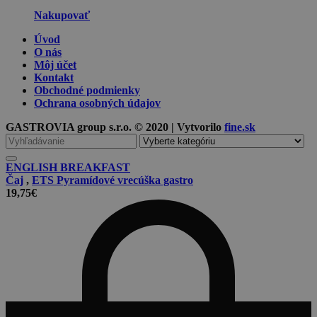
Nakupovať
Úvod
O nás
Môj účet
Kontakt
Obchodné podmienky
Ochrana osobných údajov
GASTROVIA group s.r.o. © 2020 | Vytvorilo
fine.sk
Vyhľadávanie
pre
ENGLISH BREAKFAST
Čaj
,
ETS Pyramídové vrecúška gastro
19,75
€