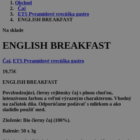
Obchod
Čaj
ETS Pyramídové vrecúška gastro
ENGLISH BREAKFAST
Na sklade
ENGLISH BREAKFAST
Čaj
,
ETS Pyramídové vrecúška gastro
19,75
€
ENGLISH BREAKFAST
Povzbudzujúci, čierny cejlónsky čaj s plnou chuťou,
intenzívnou farbou a veľmi výrazným charakterom. Vhodný
na začiatok dňa. Odporúčame podávať s mliekom a ako
sladidlo použiť med.
Zloženie:
Bio čierny čaj (100%).
Balenie:
50 x 3g