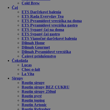
Cold Brew
Čaj
ETS Darčekové balenia
ETS Rada Everyday Tea
ETS Pyramídové vrecúška na doma
ETS Pyramídové vrecúška gastro
ETS Sypaný čaj na doma
ETS Sypaný čaj gastro
ETS Vianočné darčekové balenia
Dilmah Home
Dilmah Gourmet
Dilmah Pyramídové vrecúška
Čajové príslušenstvo
Čokoláda
Lucas
Choc-o-lait
La Vita
Sirupy
Routin sirupy
Routin sirupy BEZ CUKRU
Routin sirupy 250ml
Routin pyré
Routin toping
Routin Artonic
Routin Refresher