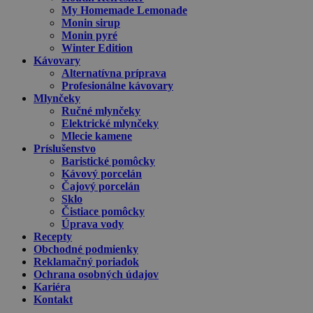
My Homemade Lemonade
Monin sirup
Monin pyré
Winter Edition
Kávovary
Alternatívna príprava
Profesionálne kávovary
Mlynčeky
Ručné mlynčeky
Elektrické mlynčeky
Mlecie kamene
Príslušenstvo
Baristické pomôcky
Kávový porcelán
Čajový porcelán
Sklo
Čistiace pomôcky
Úprava vody
Recepty
Obchodné podmienky
Reklamačný poriadok
Ochrana osobných údajov
Kariéra
Kontakt