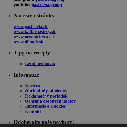
youtube:
gastrovia.group
Naše web stránky
www.gastrovia.sk
www.kaffaroastery.sk
www.organickycaj.sk
www.dilmah.sk
Tipy na recepty
Letní hrdinovia
Informácie
Kariéra
Obchodné podmienky
Reklamačný poriadok
Ochrana osobných údajov
Informácie o Cookies
Kontakt
Odoberajte naše novinky!