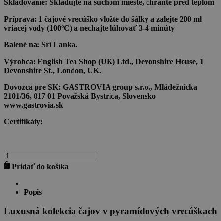
Skladovanie:
Skladujte na suchom mieste, chráňte pred teplom
Príprava:
1 čajové vrecúško vložte do šálky a zalejte 200 ml
vriacej vody (100ºC) a nechajte lúhovať 3-4 minúty
Balené na:
Srí Lanka.
Výrobca:
English Tea Shop (UK) Ltd., Devonshire House, 1
Devonshire St., London, UK.
Dovozca pre SK:
GASTROVIA group s.r.o., Mládežnícka
2101/36, 017 01 Považská Bystrica, Slovensko
www.gastrovia.sk
Certifikáty:
množstvo
ENGLISH
Pridať do košíka
BREAKFAST
Popis
Luxusná kolekcia čajov v pyramídových vrecúškach