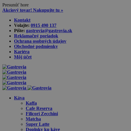
Presunúť hore
Akciový tovar! Nakupujte tu »
Skip
Kontakt
to
Volajte:
0915 490 137‬
content
Píšte:
gastrovia@gastrovia.sk‬
Reklamačný poriadok
Ochrana osobných údajov
Obchodné podmienky
Kariéra
Môj účet
Káva
Kaffa
Cafe Reserva
Filicori Zecchini
Matcha
Super Latte
Doplnky ku káve