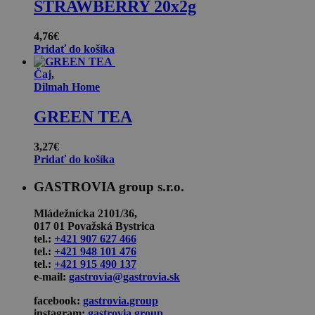
STRAWBERRY 20x2g
4,76
€
Pridať do košíka
Čaj
,
Dilmah Home
GREEN TEA
3,27
€
Pridať do košíka
GASTROVIA group s.r.o.
Mládežnícka 2101/36,
017 01 Považská Bystrica
tel.:
+421 907 627 466
tel.:
+421 948 101 476
tel.:
+421 915 490 137
e-mail:
gastrovia@gastrovia.sk
facebook:
gastrovia.group
instagram:
gastrovia.group